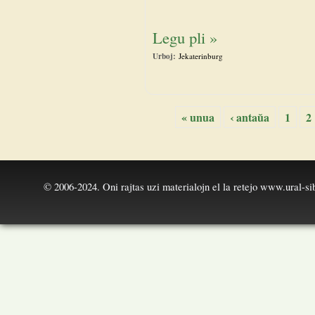
Legu pli »
Urboj:
Jekaterinburg
« unua
‹ antaŭa
1
2
Paĝoj
© 2006-2024. Oni rajtas uzi materialojn el la retejo
www.ural-sib