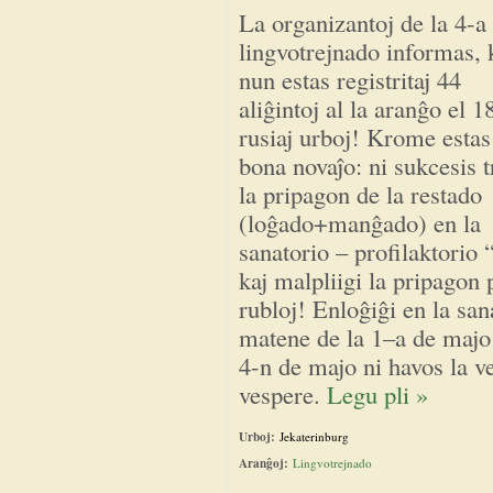
La organizantoj de la 4-a
lingvotrejnado informas, 
nun estas registritaj 44
aliĝintoj al la aranĝo el 1
rusiaj urboj! Krome estas
bona novaĵo: ni sukcesis t
la pripagon de la restado
(loĝado+manĝado) en la
sanatorio – profilaktorio
kaj malpliigi la pripagon
rubloj! Enloĝiĝi en la san
matene de la 1–a de majo 
4-n de majo ni havos la v
vespere.
Legu pli »
Urboj:
Jekaterinburg
Aranĝoj:
Lingvotrejnado