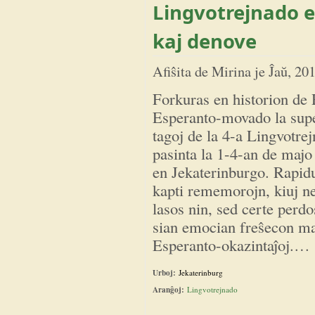
Lingvotrejnado e
kaj denove
Afiŝita de
Mirina
je
Ĵaŭ, 20
Forkuras en historion de 
Esperanto-movado la sup
tagoj de la 4-a Lingvotre
pasinta la 1-4-an de majo
en Jekaterinburgo. Rapid
kapti rememorojn, kiuj n
lasos nin, sed certe perdo
sian emocian freŝecon mala
Esperanto-okazintaĵoj.
Urboj:
Jekaterinburg
Aranĝoj:
Lingvotrejnado