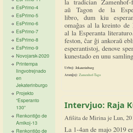
la tradician Zamenhof-f
EsPrimo-4
aŭ Tagon de la Espe
EsPrimo-5
libro, dum kiu esperant
EsPrimo-6
omaĝas al la kreinto de 
EsPrimo-7
al la Esperanta literatur
feston, ĉar ĝi ankoraŭ ebl
EsPrimo-8
esperantistoj, denove spe
EsPrimo-9
kunestado en unu samlin
Novojarsk-2020
Printempa
Urboj:
Jekaterinburg
lingvotrejnado
Aranĝoj:
Zamenhof-Tago
en
Jekaterinburgo
Projekto
“Esperanto
Intervjuo: Raja 
130”
Renkontiĝo de
Afiŝita de
Mirina
je
Lun, 20
Amikoj-13
La 1-4an de majo 2019 en 
Renkontiĝo de