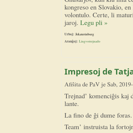
kongreso en Slovakio, en N
volontulo. Certe, li matu
jaroj.
Legu pli »
Urboj:
Jekaterinburg
Aranĝoj:
Lingvotrejnado
Impresoj de Tatj
Afiŝita de
PaV
je
Sab, 2019
Trejnad’ komenciĝis kaj 
lante.
La fino de ĝi dume foras.
Team’ instruista la fortoj