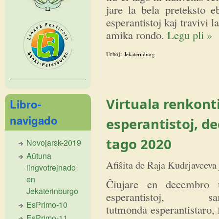
jare la bela preteksto e
esperantistoj kaj travivi
amika rondo.
Legu pli »
Urboj:
Jekaterinburg
Virtuala renkonti
Libro-
navigado
esperantistoj, d
tago 2020
Novojarsk-2019
Aŭtuna
Afiŝita de
Raja Kudrjavceva
lingvotrejnado
en
Ĉiujare en decembro u
Jekaterinburgo
esperantistoj, sam
EsPrimo-10
tutmonda esperantistaro, 
EsPrimo-11