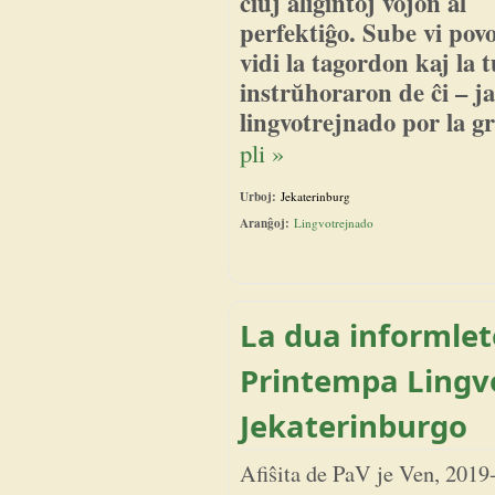
ĉiuj aliĝintoj vojon al
perfektiĝo. Sube vi pov
vidi la tagordon kaj la 
instrŭhoraron de ĉi – j
lingvotrejnado por la gr
pli »
Urboj:
Jekaterinburg
Aranĝoj:
Lingvotrejnado
La dua informlete
Printempa Lingv
Jekaterinburgo
Afiŝita de
PaV
je
Ven, 2019