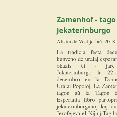
Zamenhof - tago
Jekaterinburgo
Afiŝita de
Vost
je
Ĵaŭ, 2018
La tradicia festa dec
kunveno de uralaj esperan
okazis ĉi - jar
Jekaterinburgo la 22
decembro en la Dom
Uralaj Popoloj. La Zamen
tagon aŭ la Tagon d
Esperanta libro partop
jekaterinburganoj kaj du
Jerofejeva el Niĵnij-Tagi