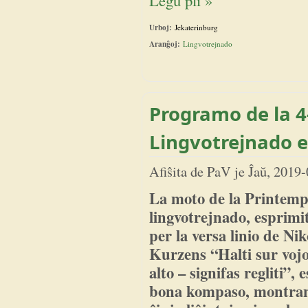
Legu pli »
Urboj:
Jekaterinburg
Aranĝoj:
Lingvotrejnado
Programo de la 4
Lingvotrejnado e
Afiŝita de
PaV
je
Ĵaŭ, 2019-
La moto de la Printem
lingvotrejnado, esprimi
per la versa linio de Ni
Kurzens “Halti sur vojo
alto – signifas regliti”, e
bona kompaso, montran