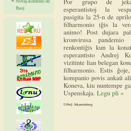
Por grupo de jekate
Novaĵ-kolektilo de
esperantistoj la ves
fluoj
pasigita la 25-n de april
filharmonio iĝis la ve
animo! Post dujara pa
kronvirusa pandemio 
renkontiĝis kun la konat
esperantisto Andrej Ko
vizitinte lian belegan kon
filharmonio. Estis ĝoje
kompanio povis ankaŭ ali
Koneva, kiu nuntempe gas
Uspenskaja.
Legu pli »
Urboj:
Jekaterinburg