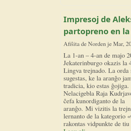
Impresoj de Alek
partopreno en la
Afiŝita de
Norden
je
Mar, 2
La 1-an – 4-an de majo 2
Jekaterinburgo okazis la 
Lingva trejnado. La orda
sugestas, ke la aranĝo jam
tradicia, kio estas ĝojiga.
Nelacigebla Raja Kudrjavc
ĉefa kunordiganto de la
aranĝo. Mi vizitis la trej
lernanto de la kategorio 
rakontas vidpunkte de tiu 