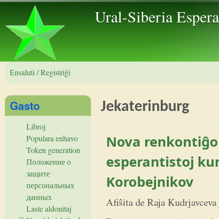
Skip to 
Ural-Siberia Esper
Ensaluti / Registriĝi
Gasto
Jekaterinburg
Libroj
Nova renkontiĝo 
Populara enhavo
Token generation
esperantistoj kun
Положение о
защите
Korobejnikov
персональных
данных
Afiŝita de
Raja Kudrjavceva
Laste aldonitaj