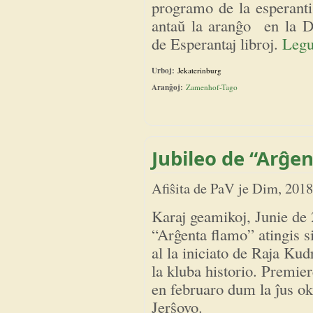
programo de la esperantis
antaŭ la aranĝo en la Do
de Esperantaj libroj.
Legu
Urboj:
Jekaterinburg
Aranĝoj:
Zamenhof-Tago
Jubileo de “Arĝe
Afiŝita de
PaV
je
Dim, 2018
Karaj geamikoj, Junie de 
“Arĝenta flamo” atingis s
al la iniciato de Raja Kudr
la kluba historio. Premier
en februaro dum la ĵus 
Jerŝovo.