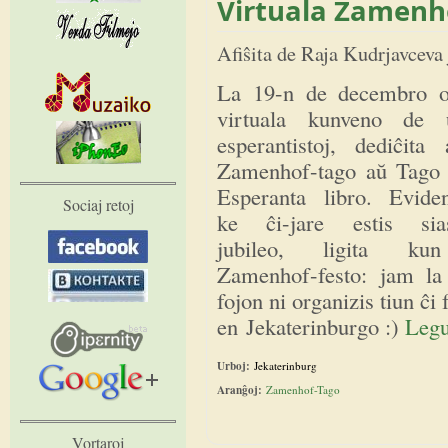
Virtuala Zamenh
Afiŝita de
Raja Kudrjavceva
La 19-n de decembro o
virtuala kunveno de u
esperantistoj, dediĉita 
Zamenhof-tago aŭ Tago 
Esperanta libro. Evident
Sociaj retoj
ke ĉi-jare estis sia
jubileo, ligita ku
Zamenhof-festo: jam la
fojon ni organizis tiun ĉi 
en Jekaterinburgo :)
Legu
Urboj:
Jekaterinburg
Aranĝoj:
Zamenhof-Tago
Vortaroj