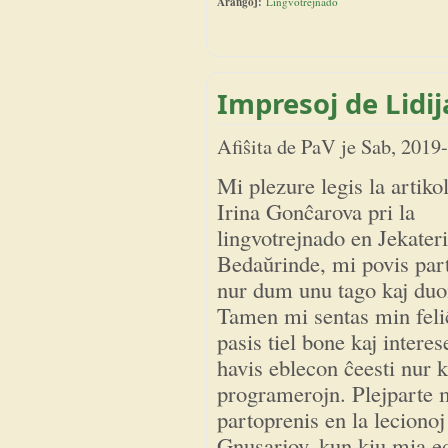
Aranĝoj:
Lingvotrejnado
Impresoj de Lidij
Afiŝita de
PaV
je
Sab, 2019
Mi plezure legis la artiko
Irina Gonĉarova pri la
lingvotrejnado en Jekater
Bedaŭrinde, mi povis par
nur dum unu tago kaj duo
Tamen mi sentas min feliĉ
pasis tiel bone kaj intere
havis eblecon ĉeesti nur k
programerojn. Plejparte 
partoprenis en la lecionoj
Gnusarjov, kun kiu mia e