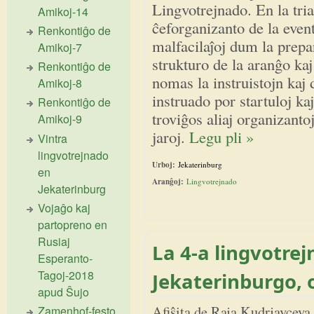
Lingvotrejnado. En la tri
Amikoj-14
ĉeforganizanto de la even
Renkontiĝo de
malfacilaĵoj dum la prepara
Amikoj-7
strukturo de la aranĝo ka
Renkontiĝo de
nomas la instruistojn kaj d
Amikoj-8
instruado por startuloj ka
Renkontiĝo de
troviĝos aliaj organizanto
Amikoj-9
jaroj.
Legu pli »
Vintra
lingvotrejnado
Urboj:
Jekaterinburg
en
Aranĝoj:
Lingvotrejnado
Jekaterinburg
Vojaĝo kaj
partopreno en
Rusiaj
La 4-a lingvotre
Esperanto-
Tagoj-2018
Jekaterinburgo, o
apud Ŝujo
Afiŝita de
Raja Kudrjavceva
Zamenhof-festo