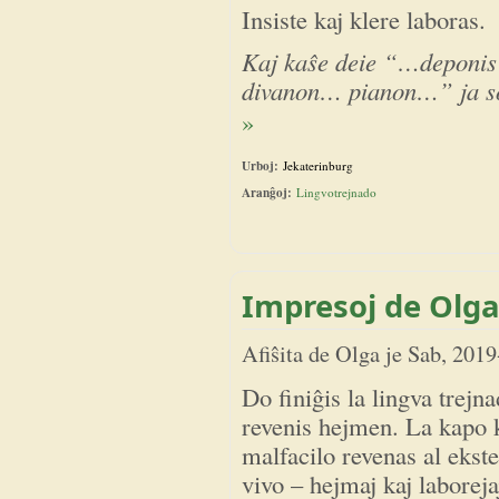
Insiste kaj klere laboras.
Kaj kaŝe deie “…deponi
divanon… pianon…” ja s
»
Urboj:
Jekaterinburg
Aranĝoj:
Lingvotrejnado
Impresoj de Olga
Afiŝita de
Olga
je
Sab, 2019
Do finiĝis la lingva trejn
revenis hejmen. La kapo 
malfacilo revenas al ekst
vivo – hejmaj kaj laboreja