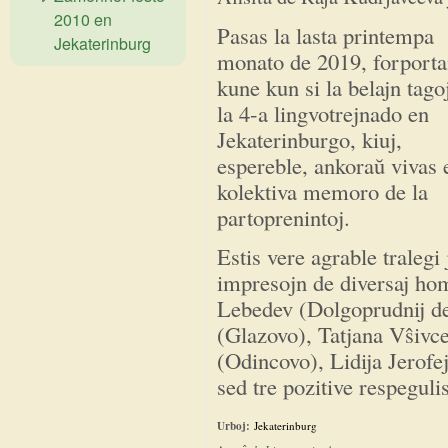
2010 en
Pasas la lasta printempa
Jekaterinburg
monato de 2019, forporta
kune kun si la belajn tago
la 4-a lingvotrejnado en
Jekaterinburgo, kiuj,
espereble, ankoraŭ vivas 
kolektiva memoro de la
partoprenintoj.
Estis vere agrable tralegi
impresojn de diversaj hom
Lebedev (Dolgoprudnij de
(Glazovo), Tatjana Vŝivc
(Odincovo), Lidija Jerofej
sed tre pozitive respeguli
Urboj:
Jekaterinburg