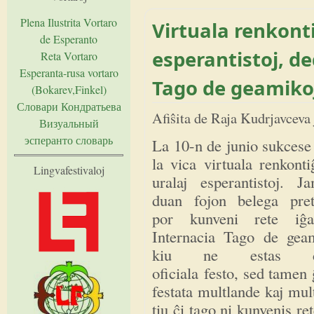
Plena Ilustrita Vortaro
Virtuala renkonti
de Esperanto
esperantistoj, de
Reta Vortaro
Esperanta-rusa vortaro
Tago de geamiko
(Bokarev,Finkel)
Словари Кондратьева
Afiŝita de
Raja Kudrjavceva
Визуальный
эсперанто словарь
La 10-n de junio sukcese
la vica virtuala renkont
Lingvafestivaloj
uralaj esperantistoj. J
duan fojon belega pret
por kunveni rete iĝ
Internacia Tago de geam
kiu ne estas d
oficiala festo, sed tamen ĝ
festata multlande kaj mul
tiu ĉi tago ni kunvenis re