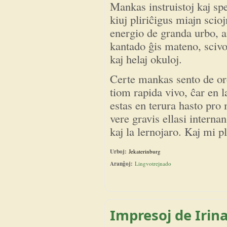
Mankas instruistoj kaj sp
kiuj pliriĉigus miajn sci
energio de granda urbo, 
kantado ĝis mateno, sciv
kaj helaj okuloj.
Certe mankas sento de ord
tiom rapida vivo, ĉar en 
estas en terura hasto pro 
vere gravis ellasi interna
kaj la lernojaro. Kaj mi p
Urboj:
Jekaterinburg
Aranĝoj:
Lingvotrejnado
Impresoj de Irin