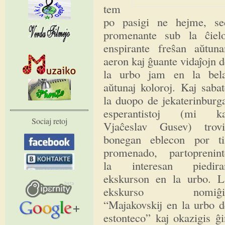
tem
po pasigi ne hejme, se
promenante sub la ĉielo
enspirante freŝan aŭtuna
aeron kaj ĝuante vidaĵojn 
la urbo jam en la bela
aŭtunaj koloroj. Kaj sabat
la duopo de jekaterinburga
esperantistoj (mi ka
Sociaj retoj
Vjaĉeslav Gusev) trovi
bonegan eblecon por ti
promenado, partoprenint
la interesan piedira
ekskurson en la urbo. L
ekskurso nomiĝi
“Majakovskij en la urbo d
estonteco” kaj okazigis ĝi