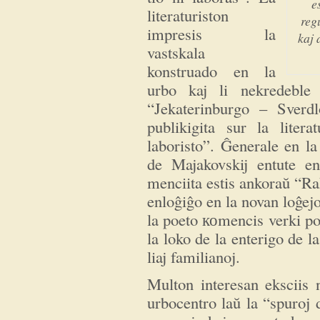
e
literaturiston
reg
impresis la
kaj 
vastskala
konstruado en la
urbo kaj li nekredeble
“Jekaterinburgo – Sverdl
publikigita sur la liter
laboristo”. Ĝenerale en la
de Majakovskij entute en
menciita estis ankoraŭ “Ra
enloĝiĝo en la novan loĝej
la poeto коmencis verki pos
la loko de la enterigo de l
liaj familianoj.
Multon interesan eksciis 
urbocentro laŭ la “spuroj 