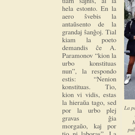
tiam ŝajnis, al la
hela estonto. En la
aero ŝvebis la
antaŭsento de la
grandaj ŝanĝoj. Tial
kiam la poeto
demandis ĉe A.
Paramonov “kion la
urbo konstituas
nun”, la respondo
estis: “Nenion
konstituas. Tio,
kion vi vidis, estas
la hieraŭa tago, sed
La p
por la urbo plej
gravas ĝia
M
morgaŭo, kaj por
pub
tio ni laboras”. La