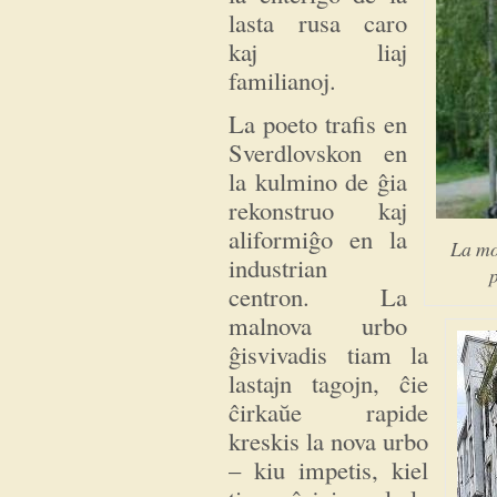
lasta rusa caro
kaj liaj
familianoj.
La poeto trafis en
Sverdlovskon en
la kulmino de ĝia
rekonstruo kaj
aliformiĝo en la
La mo
industrian
centron. La
malnova urbo
ĝisvivadis tiam la
lastajn tagojn, ĉie
ĉirkaŭe rapide
kreskis la nova urbo
– kiu impetis, kiel