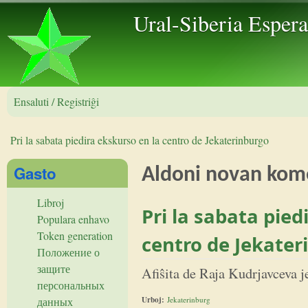
Skip to 
Ural-Siberia Esper
Ensaluti / Registriĝi
Pri la sabata piedira ekskurso en la centro de Jekaterinburgo
Vi estas ĉi tie
Gasto
Aldoni novan kom
Libroj
Pri la sabata pied
Populara enhavo
Token generation
centro de Jekater
Положение о
защите
Afiŝita de
Raja Kudrjavceva
j
персональных
Urboj:
Jekaterinburg
данных