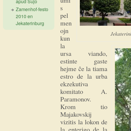
apud Ŝujo
s
Zamenhof-festo
pel
2010 en
men
Jekaterinburg
ojn
Jekaterin
kun
la
ursa viando,
estinte gaste
hejme ĉe la tiama
estro de la urba
ekzekutiva
komitato A.
Paramonov.
Krom tio
Majakovskij
vizitis la lokon de
la enterigo de la