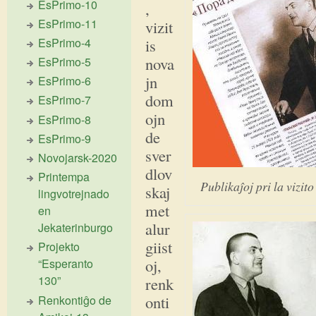
EsPrimo-10
,
EsPrimo-11
vizit
is
EsPrimo-4
nova
EsPrimo-5
jn
EsPrimo-6
dom
EsPrimo-7
ojn
EsPrimo-8
de
EsPrimo-9
sver
Novojarsk-2020
dlov
Printempa
Publikaĵoj pri la vizit
skaj
lingvotrejnado
met
en
alur
Jekaterinburgo
giist
Projekto
oj,
“Esperanto
130”
renk
onti
Renkontiĝo de