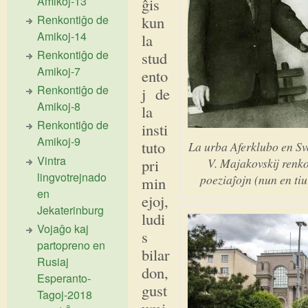
Amikoj-13
ĝis
Renkontiĝo de
kun
Amikoj-14
la
Renkontiĝo de
stud
Amikoj-7
ento
Renkontiĝo de
j de
Amikoj-8
la
Renkontiĝo de
insti
Amikoj-9
tuto
La urba Aferklubo en Sve
Vintra
pri
V. Majakovskij renko
lingvotrejnado
poeziaĵojn (nun en tiu
min
en
ejoj,
Jekaterinburg
ludi
Vojaĝo kaj
s
partopreno en
bilar
Rusiaj
don,
Esperanto-
gust
Tagoj-2018
umi