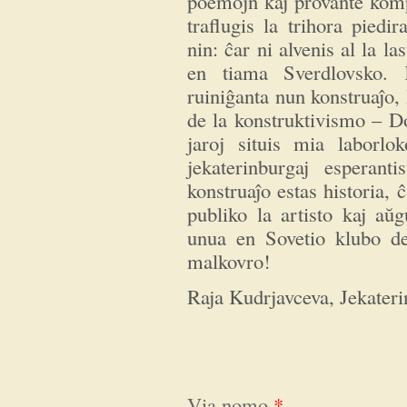
poemojn kaj provante komp
traflugis la trihora piedi
nin: ĉar ni alvenis al la l
en tiama Sverdlovsko. 
ruiniĝanta nun konstruaĵo,
de la konstruktivismo – D
jaroj situis mia laborl
jekaterinburgaj esperant
konstruaĵo estas historia, 
publiko la artisto kaj aŭ
unua en Sovetio klubo de
malkovro!
Raja Kudrjavceva, Jekater
Via nomo
*