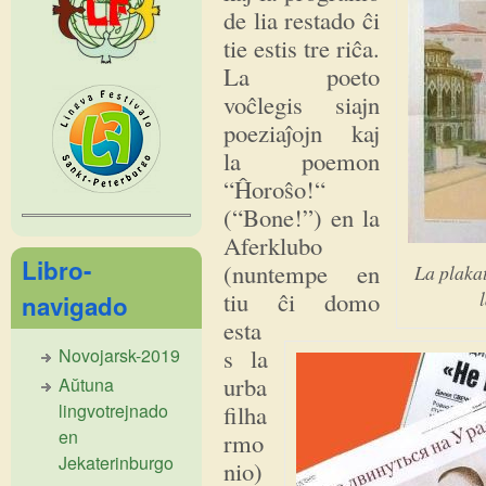
de lia restado ĉi
tie estis tre riĉa.
La poeto
voĉlegis siajn
poeziaĵojn kaj
la poemon
“Ĥoroŝo!“
(“Bone!”) en la
Aferklubo
Libro-
(nuntempe en
La plakat
tiu ĉi domo
navigado
esta
s la
Novojarsk-2019
urba
Aŭtuna
filha
lingvotrejnado
en
rmo
Jekaterinburgo
nio)