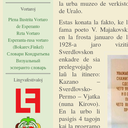
la urba muzeo de verkisto
Vortaroj
de Uralo.
Plena Ilustrita Vortaro
Estas konata la fakto, ke 
de Esperanto
fama poeto V. Majakovski
Reta Vortaro
en la frosta januaro de l
Esperanta-rusa vortaro
1928-a jaro viziti
(Bokarev,Finkel)
Sverdlovskon
Словари Кондратьева
enkadre de sia
Визуальный
prelegvojaĝo
эсперанто словарь
laŭ la itinero:
Lingvafestivaloj
Kazano –
Sverdlovsko-
Permo – Vjatka
(nuna Kirovo).
En la urbo li
pasigis 4 tagojn
kaj la programo