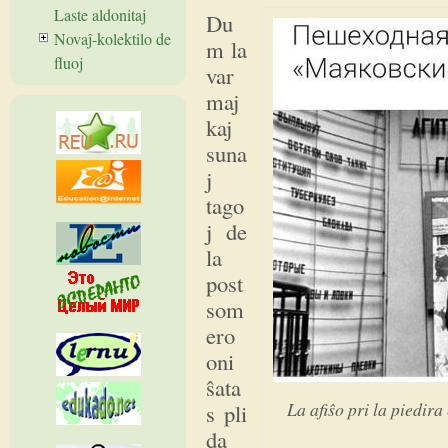
Laste aldonitaj
Du
Novaĵ-kolektilo de
m la
fluoj
var
maj
kaj
suna
j
tago
j de
la
post
som
ero
oni
ŝata
La afiŝo pri la piedir
s pli
da