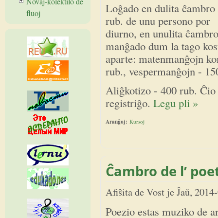
Novaĵ-kolektilo de
Loĝado en dulita ĉambro 
fluoj
rub. de unu persono por
diurno, en unulita ĉambro
manĝado dum la tago kos
aparte: matenmanĝojn kon
rub., vespermanĝojn - 15
Aliĝkotizo - 400 rub. Ĉi
registriĝo.
Legu pli »
Aranĝoj:
Kursoj
Ĉambro de l’ poet
Afiŝita de
Vost
je
Ĵaŭ, 2014
Poezio estas muziko de a