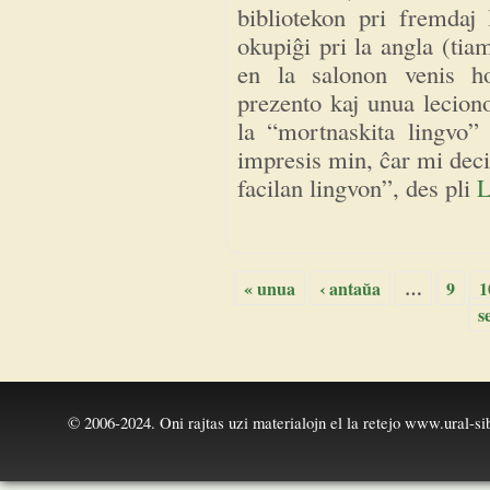
bibliotekon pri fremdaj 
okupiĝi pri la angla (ti
en la salonon venis ho
prezento kaj unua lecion
la “mortnaskita lingvo”
impresis min, ĉar mi deci
facilan lingvon”, des pli
L
« unua
‹ antaŭa
…
9
1
Paĝoj
s
© 2006-2024. Oni rajtas uzi materialojn el la retejo
www.ural-sib