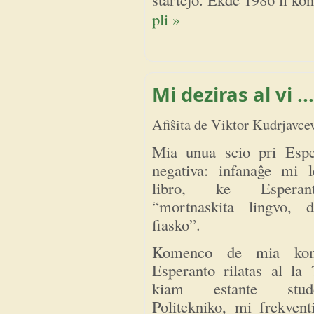
pli »
Mi deziras al vi ...
Afiŝita de
Viktor Kudrjavce
Mia unua scio pri Espe
negativa: infanaĝe mi 
libro, ke Esperan
“mortnaskita lingvo, d
fiasko”.
Komenco de mia kon
Esperanto rilatas al la 7
kiam estante stu
Politekniko, mi frekvent