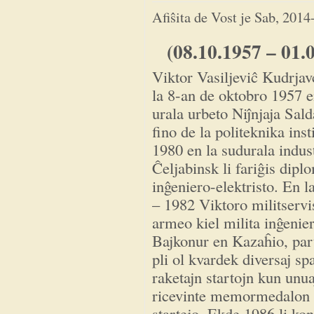
Afiŝita de
Vost
je
Sab, 2014
(08.10.1957 – 01.
Viktor Vasiljeviĉ Kudrjav
la 8-an de oktobro 1957 e
urala urbeto Niĵnjaja Sald
fino de la politeknika inst
1980 en la sudurala indus
Ĉeljabinsk li fariĝis dipl
inĝeniero-elektristo. En l
– 1982 Viktoro militservi
armeo kiel milita inĝenier
Bajkonur en Kazaĥio, par
pli ol kvardek diversaj sp
raketajn startojn kun unu
ricevinte memormedalon o
startejo. Ekde 1986 li ko