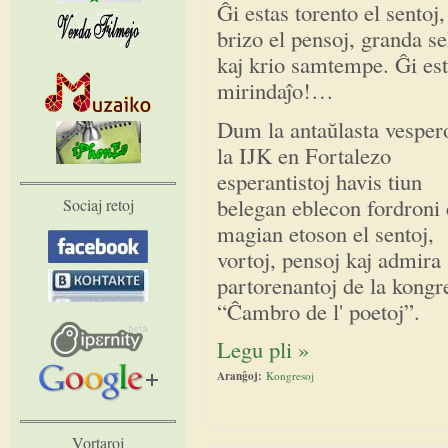
Ĝi estas torento el sentoj,
brizo el pensoj, granda s
kaj krio samtempe. Ĝi es
mirindaĵo!…
Dum la antaŭlasta vesper
la IJK en Fortalezo
esperantistoj havis tiun
belegan eblecon fordroni 
Sociaj retoj
magian etoson el sentoj,
vortoj, pensoj kaj admira 
partorenantoj de la kong
“Ĉambro de l' poetoj”.
Legu pli »
Aranĝoj:
Kongresoj
Vortaroj