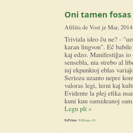
Oni tamen fosas 
Afiŝita de
Vost
je
Mar, 2014
Triviala ideo ĉu ne? - "uz
karan lingvon". Eĉ babil
kaj edzo. Manifestiĝas io 
sensebla, nia strebo al li
iuj ekpunktoj eblas variaĵ
Serioza uzanto nepre ko
valoras legi, lerni kaj kult
Evidente la plej efika ma
kuni kun samideanoj saml
Legu pli »
EsPrimo:
EsPrimo-10