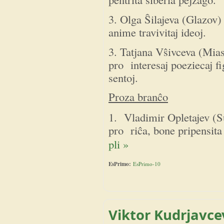
3. Olga Ŝilajeva (Glazov)
anime travivitaj ideoj.
3. Tatjana Vŝivceva (Mia
pro interesaj poeziecaj fi
sentoj.
Proza branĉo
1. Vladimir Opletajev (Su
pro riĉa, bone pripensita
pli »
EsPrimo:
EsPrimo-10
Viktor Kudrjavce