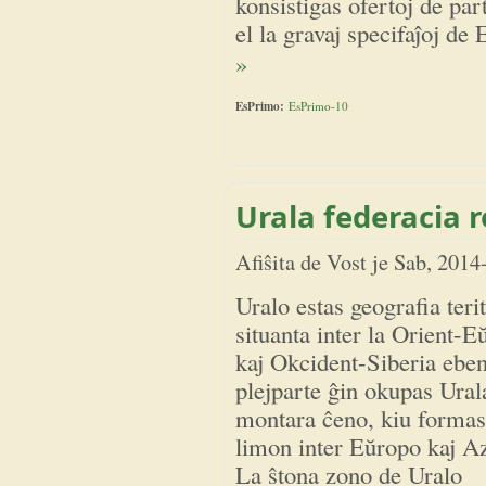
konsistigas ofertoj de par
el la gravaj specifaĵoj d
»
EsPrimo:
EsPrimo-10
Urala federacia 
Afiŝita de
Vost
je
Sab, 2014
Uralo estas geografia teri
situanta inter la Orient-E
kaj Okcident-Siberia eben
plejparte ĝin okupas Ural
montara ĉeno, kiu formas
limon inter Eŭropo kaj Az
La ŝtona zono de Uralo