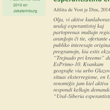
2010 en
Afiŝita de
Vost
je
Dim, 2014
Jekaterinburg
Olja, vi aktive kunlabora
uralaj esperantistoj kaj
partoprenas multajn regi
aranĝojn ĉi tie, ofertante 
publiko interesajn origina
programojn, kia estis ekz
“Trejnado pri kreemo” 
EsPrimo-10. Kvankam
geografie via urbo Glazo
situas eksterregione, en 
renomiĝis jam kiel aktiva 
respondi kelkajn demando
“Ural-Siberia esperantis