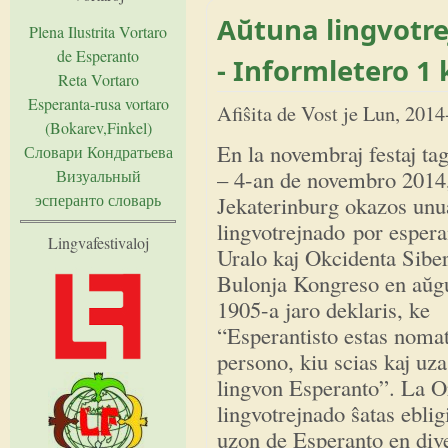
Aŭtuna lingvotre
Plena Ilustrita Vortaro
de Esperanto
- Informletero 1 k
Reta Vortaro
Esperanta-rusa vortaro
Afiŝita de
Vost
je
Lun, 2014
(Bokarev,Finkel)
En la novembraj festaj tag
Словари Кондратьева
– 4-an de novembro 2014
Визуальный
эсперанто словарь
Jekaterinburg okazos unu
lingvotrejnado por esperan
Lingvafestivaloj
Uralo kaj Okcidenta Sibe
Bulonja Kongreso en aŭgu
1905-a jaro deklaris, ke
“Esperantisto estas nomat
persono, kiu scias kaj uza
lingvon Esperanto”. La O
lingvotrejnado ŝatas eblig
uzon de Esperanto en div