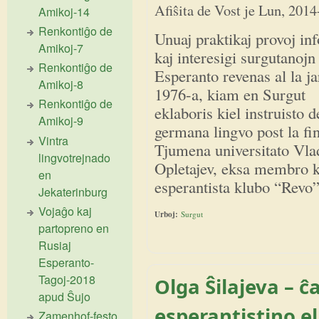
Afiŝita de
Vost
je
Lun, 2014
Amikoj-14
Renkontiĝo de
Unuaj praktikaj provoj in
Amikoj-7
kaj interesigi surgutanojn
Renkontiĝo de
Esperanto revenas al la ja
Amikoj-8
1976-a, kiam en Surgut
Renkontiĝo de
eklaboris kiel instruisto d
Amikoj-9
germana lingvo post la fi
Vintra
Tjumena universitato Vla
lingvotrejnado
Opletajev, eksa membro ka
en
esperantista klubo “Revo
Jekaterinburg
Vojaĝo kaj
Urboj:
Surgut
partopreno en
Rusiaj
Esperanto-
Tagoj-2018
Olga Ŝilajeva – ĉ
apud Ŝujo
esperantistino e
Zamenhof-festo