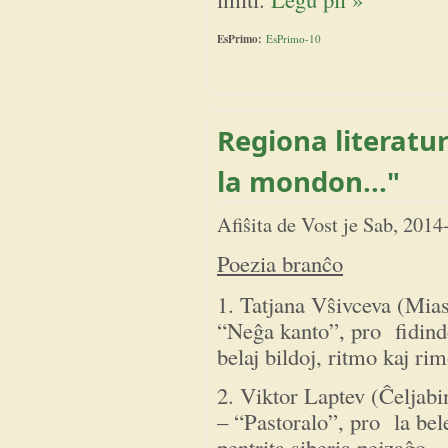
EsPrimo:
EsPrimo-10
Regiona literatu
la mondon..."
Afiŝita de
Vost
je
Sab, 2014
Poezia branĉo
1. Tatjana Vŝivceva (Mia
“Neĝa kanto”, pro fidind
belaj bildoj, ritmo kaj ri
2. Viktor Laptev (Ĉeljabi
– “Pastoralo”, pro la bel
pentrita siberia pejzaĝo.