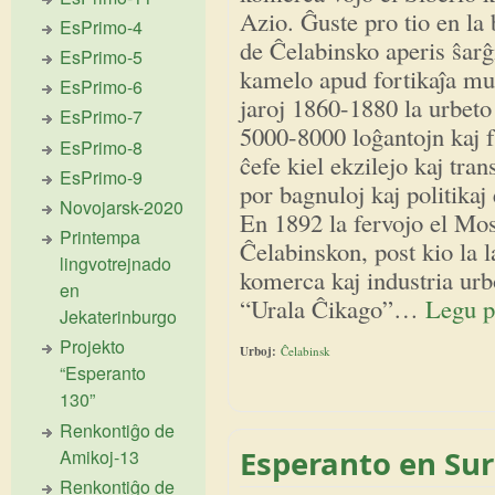
Azio. Ĝuste pro tio en la
EsPrimo-4
de Ĉelabinsko aperis ŝarĝ
EsPrimo-5
kamelo apud fortikaĵa mu
EsPrimo-6
jaroj 1860-1880 la urbeto
EsPrimo-7
5000-8000 loĝantojn kaj f
EsPrimo-8
ĉefe kiel ekzilejo kaj tran
EsPrimo-9
por bagnuloj kaj politikaj 
Novojarsk-2020
En 1892 la fervojo el Mo
Printempa
Ĉelabinskon, post kio la l
lingvotrejnado
komerca kaj industria urb
en
“Urala Ĉikago”…
Legu p
Jekaterinburgo
Projekto
Urboj:
Ĉelabinsk
“Esperanto
130”
Renkontiĝo de
Esperanto en Su
Amikoj-13
Renkontiĝo de