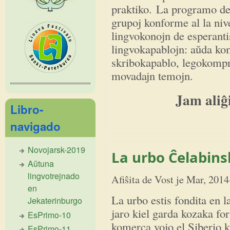
praktiko. La programo de 
grupoj konforme al la niv
lingvokonojn de esperantis
lingvokapablojn: aŭda ko
skribokapablo, legokompre
movadajn temojn.
Jam aliĝ
Libro-
navigado
Novojarsk-2019
La urbo Ĉelabinsk
Aŭtuna
lingvotrejnado
Afiŝita de
Vost
je
Mar, 2014
en
La urbo estis fondita en l
Jekaterinburgo
jaro kiel garda kozaka for
EsPrimo-10
komerca vojo el Siberio 
EsPrimo-11