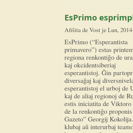
EsPrimo esprimp
Afiŝita de
Vost
je
Lun, 2014
EsPrimo (“Esperantista
primavero”) estas printe
regiona renkontiĝo de ura
kaj okcidentsiberiaj
esperantistoj. Ĝin partop
diversaĝaj kaj diversnivel
esperantistoj el urboj de 
kaj de aliaj regionoj de 
estis iniciatita de Vikt
de la renkontiĝo proponis
Gazeto” Georgij Kokolija
klubaj aǔ interurbaj team