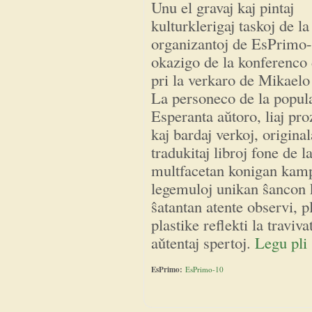
Unu el gravaj kaj pintaj
kulturklerigaj taskoj de la
organizantoj de EsPrimo-
okazigo de la konferenco 
pri la verkaro de Mikaelo
La personeco de la popula
Esperanta aŭtoro, liaj pro
kaj bardaj verkoj, original
tradukitaj libroj fone de 
multfacetan konigan kampo
legemuloj unikan ŝancon k
ŝatantan atente observi, 
plastike reflekti la traviv
aǔtentaj spertoj.
Legu pli
EsPrimo:
EsPrimo-10