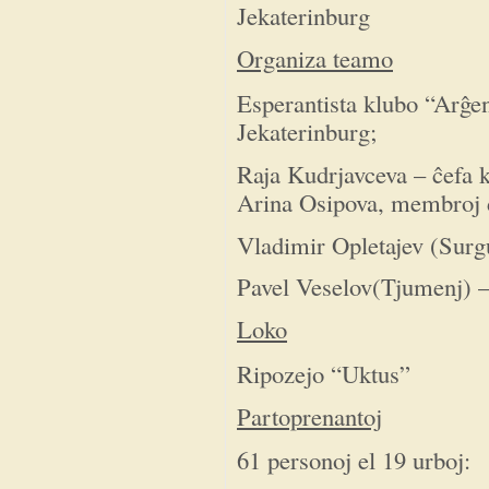
Jekaterinburg
Organiza teamo
Esperantista klubo “Arĝe
Jekaterinburg;
Raja Kudrjavceva – ĉefa 
Arina Osipova, membroj d
Vladimir Opletajev (Surgu
Pavel Veselov(Tjumenj) –
Loko
Ripozejo “Uktus”
Partoprenantoj
61 personoj el 19 urboj: