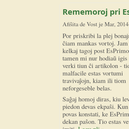
Rememoroj pri E
Afiŝita de
Vost
je
Mar, 2014
Por priskribi la plej bona
ĉiam mankas vortoj. Jam 
kelkaj tagoj post EsPrimo
tamen mi nur hodiaŭ igis
verki tiun ĉi artikolon - t
malfacile estas vortumi
travivaĵojn, kiam ili tiom
neforgeseble belas.
Saĝaj homoj diras, kiu lev
piedon devas ekpaŝi. Kun 
povas konstati, ke EsPrim
dekan paŝon. Tio estas ve
imiti.
Legu pli »