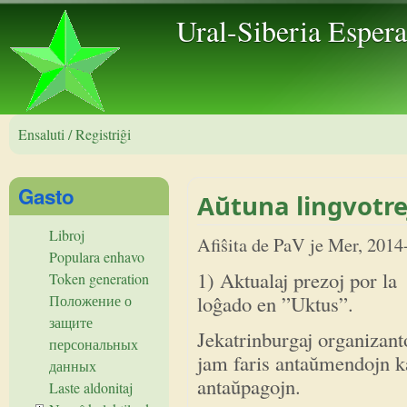
Skip to 
Ural-Siberia Esper
Ensaluti / Registriĝi
Gasto
Aŭtuna lingvotre
Libroj
Afiŝita de
PaV
je
Mer, 2014
Populara enhavo
1) Aktualaj prezoj por la
Token generation
loĝado en ”Uktus”.
Положение о
защите
Jekatrinburgaj organizant
персональных
jam faris antaŭmendojn k
данных
antaŭpagojn.
Laste aldonitaj