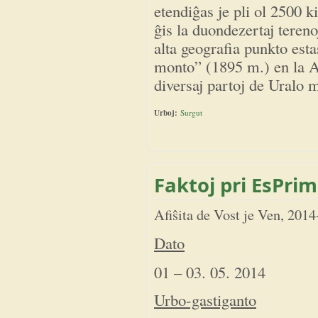
etendiĝas je pli ol 2500 
ĝis la duondezertaj teren
alta geografia punkto est
monto” (1895 m.) en la A
diversaj partoj de Uralo
Urboj:
Surgut
Faktoj pri EsPri
Afiŝita de
Vost
je
Ven, 2014
Dato
01 – 03. 05. 2014
Urbo-gastiganto