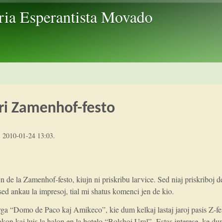
Skip to main content
ria Esperantista Movado
ri Zamenhof-festo
 2010-01-24 13:03
.
jn de la Zamenhof-festo, kiujn ni priskribu laгvice. Sed niaj priskriboj d
, sed ankau la impresoj, tial mi shatus komenci jen de kio.
ga “Domo de Paco kaj Amikeco”, kie dum kelkaj lastaj jaroj pasis Z-fest
lokon kaj luis la halon en la hotelo “Bolshoj Ural”. Estas interese, ke d