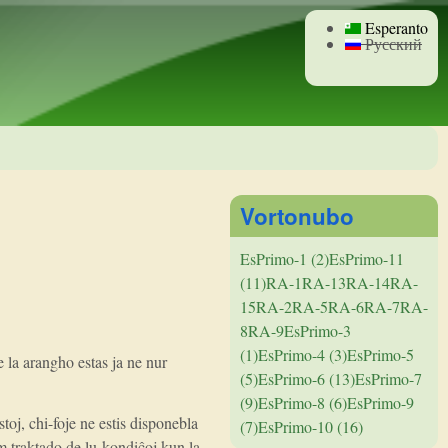
Esperanto
Русский
Vortonubo
EsPrimo-1 (2)
EsPrimo-11
(11)
RA-1
RA-13
RA-14
RA-
15
RA-2
RA-5
RA-6
RA-7
RA-
8
RA-9
EsPrimo-3
(1)
EsPrimo-4 (3)
EsPrimo-5
e la arangho estas ja ne nur
(5)
EsPrimo-6 (13)
EsPrimo-7
(9)
EsPrimo-8 (6)
EsPrimo-9
oj, chi-foje ne estis disponebla
(7)
EsPrimo-10 (16)
um traktado de lu-kondiĉoj kun la