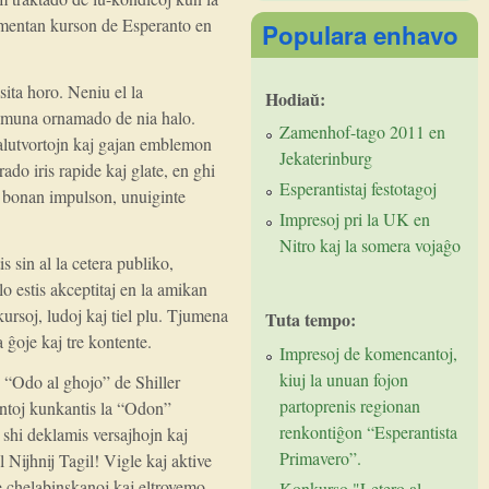
elementan kurson de Esperanto en
Populara enhavo
sita horo. Neniu el la
Hodiaŭ:
 komuna ornamado de nia halo.
Zamenhof-tago 2011 en
salutvortojn kaj gajan emblemon
Jekaterinburg
rado iris rapide kaj glate, en ghi
Esperantistaj festotagoj
o bonan impulson, unuiginte
Impresoj pri la UK en
Nitro kaj la somera vojaĝo
s sin al la cetera publiko,
o estis akceptitaj en la amikan
kursoj, ludoj kaj tiel plu. Tjumena
Tuta tempo:
ĝoje kaj tre kontente.
Impresoj de komencantoj,
kiuj la unuan fojon
 “Odo al ghojo” de Shiller
partoprenis regionan
antoj kunkantis la “Odon”
renkontiĝon “Esperantista
shi deklamis versajhojn kaj
Primavero”.
Nijhnij Tagil! Vigle kaj aktive
e chelabinskanoj kaj eltrovemo,
Konkurso "Letero al