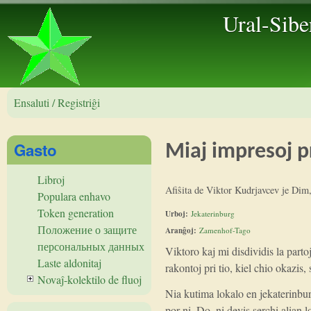
Ural-Sibe
Ensaluti / Registriĝi
Gasto
Miaj impresoj p
Libroj
Afiŝita de
Viktor Kudrjavcev
je
Dim,
Populara enhavo
Token generation
Urboj:
Jekaterinburg
Положение о защите
Aranĝoj:
Zamenhof-Tago
персональных данных
Viktoro kaj mi disdividis la parto
Laste aldonitaj
rakontoj pri tio, kiel chio okazis
Novaĵ-kolektilo de fluoj
Nia kutima lokalo en jekaterinbur
por ni. Do, ni devis serchi alian 