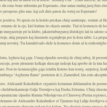
ke shi estas bone informita pri Esperanto, char antau multaj jaroj finis 
vo prosperas ghis nun, kaj ech diris paron da vortoj en Esperanto!
e pozitiva. Ni aperis en la hotelo preskau chiuj samtempe, veninte al fik
la ornamo de la ejo, kiel kutime tio okazis antaŭe. Tial ni komencis de
n murgazetojn pri la klubo, jakaterinburganoj dislokigis laŭ la salono 
ojn, aliaj preparis kaj diasmetis regalajhojn por la festa tablo. La prepa
antaj novuloj. Tia kunaktivado ekde la komenco donis al la renkontigh
istra, leghera kaj gaja. Unuaj elpashis novuloj de chiuj urboj, ili prezenti
ercojn, poste plenumis kelkajn shercajn taskojn kaj aprobe de la tuta hal
aro. Post tio komencighis gaja ĉetabla festeno kun tostoj, surprizoj, kon
rinburga “Arghenta flamo” portreton de L.Zamenhof, kiu estis akceptita 
vespero. Aleksandr Kalashnikov organizis komunan deklamadon de poemo
sho chelabinskaninojn Galja Terentjeva kaj Dasha Zelenina. Chiuj cheest
prainiciate elpashis Rimma Nikolajevna el Chusovoj (Perma regiono), 
 plenumo de Aleksandro Kalashnikov el Tjumeno kaj Lidija Jerofejeva el 
u mi proponis shercajn taskojn kaj ludojn. Tre ghojigis teama unueco d