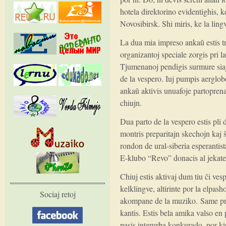
hotela direktorino evidentighis, 
Novosibirsk. Shi miris, ke la ling
La dua mia impreso ankaŭ estis tr
organizantoj speciale zorgis pri 
Tjumenanoj pendigis surmure siaj
de la vespero. Iuj pumpis aerglobet
ankaŭ aktivis unuafoje partopren
chiujn.
Dua parto de la vespero estis pli d
montris preparitajn skechojn kaj ŝ
rondon de ural-siberia esperantist
E-klubo “Revo” donacis al jekate
Chiuj estis aktivaj dum tiu ĉi 
kelklingve, altirinte por la elpa
Sociaj retoj
akompane de la muziko. Same pro
kantis. Estis bela amika valso en
pasis interurba konkurado, por ki