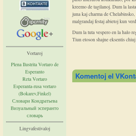
kreemo de tagilanoj. Dum la lasta 
juna kaj charma de Chelabinsko, la
malgrandaj festaj abietoj kun verda
Dum la tuta vespero en la halo reg
Tiun etoson shajne eksentis chiuj 
Vortaroj
Plena Ilustrita Vortaro de
Esperanto
Komentoj el VKont
Reta Vortaro
Esperanta-rusa vortaro
(Bokarev,Finkel)
Словари Кондратьева
Визуальный эсперанто
словарь
Lingvafestivaloj