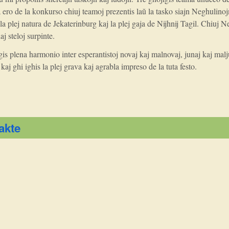
ero de la konkurso chiuj teamoj prezentis laŭ la tasko siajn Neghulinojn. 
 plej natura de Jekaterinburg kaj la plej gaja de Nijhnij Tagil. Chiuj Ne
j steloj surpinte.
is plena harmonio inter esperantistoj novaj kaj malnovaj, junaj kaj malju
kaj ghi ighis la plej grava kaj agrabla impreso de la tuta festo.
akte