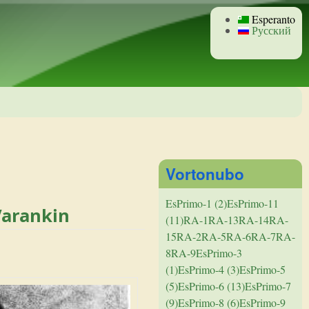
Esperanto
Русский
Vortonubo
EsPrimo-1 (2)
EsPrimo-11
Varankin
(11)
RA-1
RA-13
RA-14
RA-
15
RA-2
RA-5
RA-6
RA-7
RA-
8
RA-9
EsPrimo-3
(1)
EsPrimo-4 (3)
EsPrimo-5
(5)
EsPrimo-6 (13)
EsPrimo-7
(9)
EsPrimo-8 (6)
EsPrimo-9