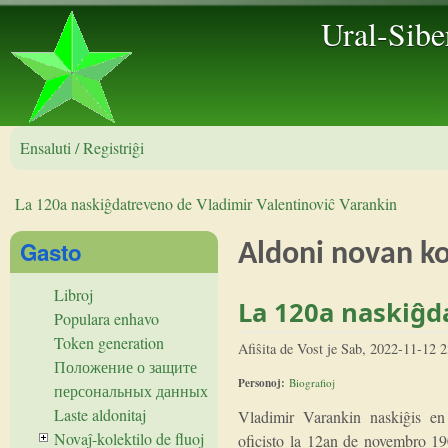
Ural-Sibe
Ensaluti / Registriĝi
La 120a naskiĝdatreveno de Vladimir Valentinoviĉ Varankin
Vi estas ĉi tie
Gasto
Aldoni novan 
Libroj
La 120a naskiĝd
Populara enhavo
Token generation
Afiŝita de
Vost
je
Sab, 2022-11-12 2
Положение о защите
Personoj:
Biografioj
персональных данных
Laste aldonitaj
Vladimir Varankin naskiĝis en
Novaĵ-kolektilo de fluoj
oficisto la 12an de novembro 19