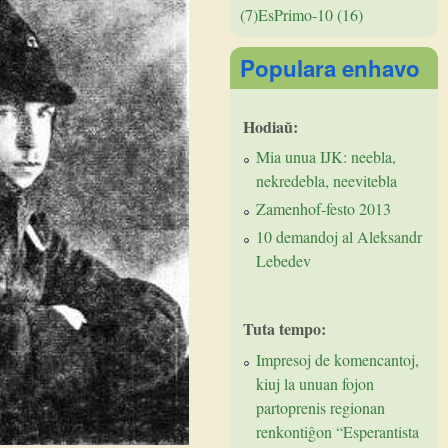
(7)
EsPrimo-10 (16)
Populara enhavo
Hodiaŭ:
Mia unua IJK: neebla,
nekredebla, neevitebla
Zamenhof-festo 2013
10 demandoj al Aleksandr
Lebedev
Tuta tempo:
Impresoj de komencantoj,
kiuj la unuan fojon
partoprenis regionan
renkontiĝon “Esperantista