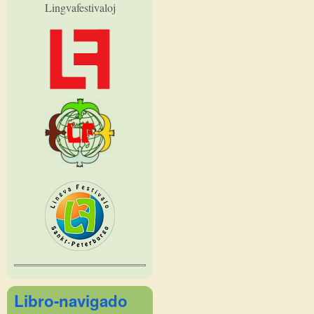
Lingvafestivaloj
Libro-navigado