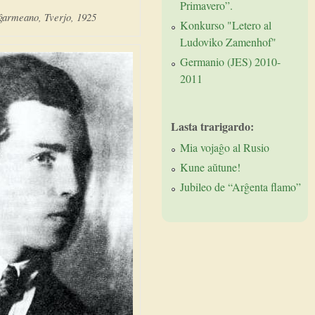
Primavero”.
ĝarmeano, Tverjo, 1925
Konkurso "Letero al
Ludoviko Zamenhof"
Germanio (JES) 2010-
2011
Lasta trarigardo:
Mia vojaĝo al Rusio
Kune aŭtune!
Jubileo de “Arĝenta flamo”