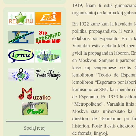
1919, kiam li estis gimnaziano
organizantoj de la urba kaj guber
En 1922 kune kun la kavaleria ler
politika propagandisto, li venis
eklaboris por Esperanto. En la
Varankin estis elektita kiel m
gvidi la propagandan laboron. E
en Moskvon. Samjare li partopre
kaŝe kaj senpermese vizitis
lernolibron “Teorio de Espera
lernolibron “Esperanto por labor
komisiono ĉe SEU kaj membro de
de Esperanto. En 1933 la eldo
“Metropoliteno”. Varankin finis 
Moskva ŝtata universitato kaj I
direktoro de Teknikumo pri fre
historion. Poste li estis direkto
Sociaj retoj
de fremdaj lingvoj.