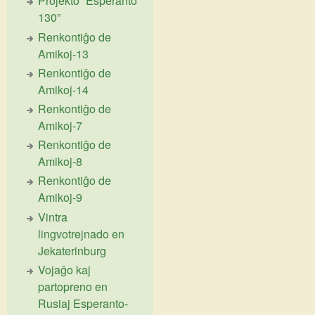
Projekto “Esperanto
130”
Renkontiĝo de
Amikoj-13
Renkontiĝo de
Amikoj-14
Renkontiĝo de
Amikoj-7
Renkontiĝo de
Amikoj-8
Renkontiĝo de
Amikoj-9
Vintra
lingvotrejnado en
Jekaterinburg
Vojaĝo kaj
partopreno en
Rusiaj Esperanto-