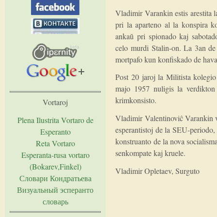
Vladimir Varankin estis arestita 
pri la aparteno al la konspira k
ankaŭ pri spionado kaj sabotad
celo murdi Stalin-on. La 3an de
mortpafo kun konfiskado de hava
Post 20 jaroj la Militista koleg
majo 1957 nuligis la verdikton
krimkonsisto.
Vortaroj
Vladimir Valentinoviĉ Varankin viv
Plena Ilustrita Vortaro de
esperantistoj de la SEU-periodo,
Esperanto
konstruanto de la nova socialisma 
Reta Vortaro
senkompate kaj kruele.
Esperanta-rusa vortaro
(Bokarev,Finkel)
Vladimir Opletaev, Surguto
Словари Кондратьева
Визуальный эсперанто
словарь