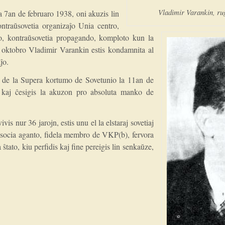
Vladimir Varankin, ru
la 7an de februaro 1938, oni akuzis lin
ontraŭsovetia organizaĵo Unia centro,
o, kontraŭsovetia propagando, komploto kun la
 oktobro Vladimir Varankin estis kondamnita al
ĵo.
io de la Supera kortumo de Sovetunio la 11an de
 kaj ĉesigis la akuzon pro absoluta manko de
is nur 36 jarojn, estis unu el la elstaraj sovetiaj
 socia aganto, fidela membro de VKP(b), fervora
ŝtato, kiu perfidis kaj fine pereigis lin senkaŭze,