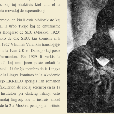
, kaj tuj ekaktivis kiel unu el la
nia movadoj de esperantistoj.
nejo, en kiu li estis bibliotekisto kaj
 al la urbo Tverjo kaj tie entuziasme
 Ia Kongreso de SEU (Moskvo, 1923)
embro de CK SEU, kiu komisiis al li
n 1927 Vladimir Varankin transloĝiĝis
nis la 19an UK en Danzigo kaj poste
 Germanion. En 1929 li verkis la
nto” kaj unu jaron poste ankaŭ la
istoj”. Li fariĝis membro de la Lingva
 la Lingva komitato ĉe la Akademio
nejo EKRELO aperigis lian romanon
fakultaton de sociaj sciencoj en la 1a
nstituton pri eksteraj rilatoj, estis
mdaj lingvoj, kie li instruis ankaŭ
ro de la 2-a Moskva pedagogia instituto