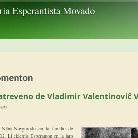
Skip to main content
ria Esperantista Movado
komenton
atreveno de Vladimir Valentinoviĉ 
3:25
.
 Niĵnij-Novgorodo en la familio de
02. Li eklernis Esperanton en la jaro