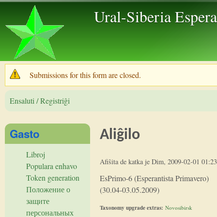
Skip to 
Ural-Siberia Esper
Submissions for this form are closed.
Warning message
Ensaluti / Registriĝi
Gasto
Aliĝilo
Libroj
Afiŝita de
katka
je
Dim, 2009-02-01 01:23
Populara enhavo
Token generation
EsPrimo-6 (Esperantista Primavero)
Положение о
(30.04-03.05.2009)
защите
Taxonomy upgrade extras:
Novosibirsk
персональных