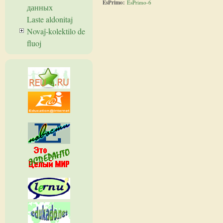
EsPrimo:
EsPrimo-6
данных
Laste aldonitaj
Novaĵ-kolektilo de
fluoj