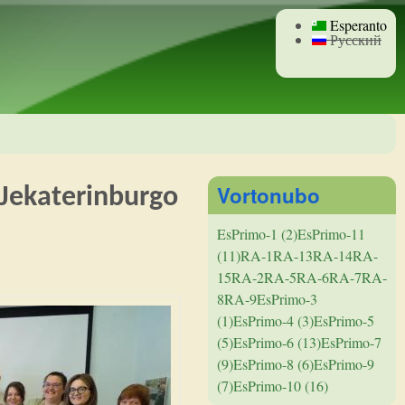
Esperanto
Русский
Vortonubo
n Jekaterinburgo
EsPrimo-1 (2)
EsPrimo-11
(11)
RA-1
RA-13
RA-14
RA-
15
RA-2
RA-5
RA-6
RA-7
RA-
8
RA-9
EsPrimo-3
(1)
EsPrimo-4 (3)
EsPrimo-5
(5)
EsPrimo-6 (13)
EsPrimo-7
(9)
EsPrimo-8 (6)
EsPrimo-9
(7)
EsPrimo-10 (16)