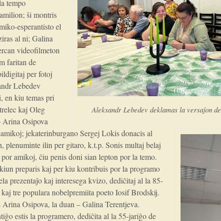
 la tempo
familion; ŝi montris
miko-esperantisto el
iras al ni; Galina
 ŝercan videofilmeton
m faritan de
ldigitaj per fotoj
sandr Lebedev
, en kiu temas pri
trelec kaj Oleg
Aleksandr Lebedev deklamas la versaĵon de
o Arina Osipova
 geamikoj; jekaterinburgano Sergej Lokis donacis al
plenuminte ilin per gitaro, k.t.p. Sonis multaj belaj
por amikoj, ĉiu penis doni sian lepton por la temo.
kiun preparis kaj per kiu kontribuis por la programo
ela prezentaĵo kaj interesega kvizo, dediĉitaj al la 85-
 kaj tre populara nobelpremiita poeto Iosif Brodskij.
s Arina Osipova, la duan – Galina Terentjeva.
ĝo estis la programero, dediĉita al la 55-jariĝo de