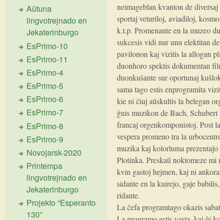
neimageblan kvanton de diversaj t
Aŭtuna
sportaj veturiloj, aviadiloj, kosmo
lingvotrejnado en
k.t.p. Promenante en la muzeo du
Jekaterinburgo
sukcesis vidi nur unu elektitan d
EsPrimo-10
pavilonon kaj vizitis la allogan p
EsPrimo-11
duonhoro spektis dokumentan fil
EsPrimo-4
duonkuŝante sur oportunaj kuŝlok
EsPrimo-5
sama tago estis enprogramita vizit
EsPrimo-6
kie ni ĉiuj aŭskultis la belegan 
EsPrimo-7
ĝuis muzikon de Bach, Schubert 
francaj orgenkomponistoj. Post l
EsPrimo-8
vespera promeno tra la urbocentr
EsPrimo-9
muzika kaj kolorluma prezentaĵo 
Novojarsk-2020
Plotinka. Preskaŭ noktomeze mi 
Printempa
kvin gastoj hejmen, kaj ni ankor
lingvotrejnado en
sidante en la kuirejo, gaje babilis
Jekaterinburgo
ridante.
Projekto “Esperanto
La ĉefa programtago okazis sabat
130”
La programo estis vasta, kaj ĝi k