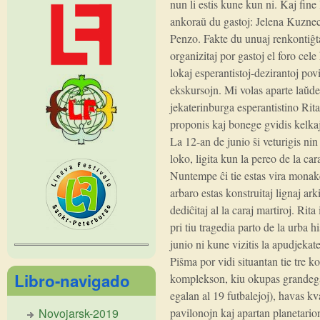
nun li estis kune kun ni. Kaj fine
ankoraŭ du gastoj: Jelena Kuzne
Penzo. Fakte du unuaj renkontiĝta
organizitaj por gastoj el foro cele
lokaj esperantistoj-dezirantoj pov
ekskursojn. Mi volas aparte laŭd
jekaterinburga esperantistino Rit
proponis kaj bonege gvidis kelka
La 12-an de junio ŝi veturigis ni
loko, ligita kun la pereo de la ca
Nuntempe ĉi tie estas vira monake
arbaro estas konstruitaj lignaj ark
dediĉitaj al la caraj martiroj. Rita
pri tiu tragedia parto de la urba h
junio ni kune vizitis la apudjeka
Piŝma por vidi situantan tie tre 
Libro-navigado
komplekson, kiu okupas grandega
egalan al 19 futbalejoj), havas k
pavilonojn kaj apartan planetari
Novojarsk-2019