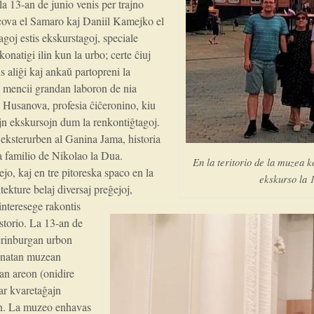
 la 13-an de junio venis per trajno
cova el Samaro kaj Daniil Kamejko el
goj estis ekskurstagoj, speciale
 konatigi ilin kun la urbo; certe ĉiuj
is aliĝi kaj ankaŭ partopreni la
e mencii grandan laboron de nia
a Husanova, profesia ĉiĉeronino, kiu
jn ekskursojn dum la renkontiĝtagoj.
n eksterurben al Ganina Jama, historia
ra familio de Nikolao la Dua.
En la teritorio de la muzea 
jo, kaj en tre pitoreska spaco en la
ekskurso la 1
itekture belaj diversaj preĝejoj,
 interesege rakontis
istorio. La 13-an de
terinburgan urbon
konatan muzean
n areon (onidire
var kvaretaĝajn
on. La muzeo enhavas