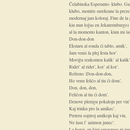
Ĉelabinska Esperanto- klubo. Galin
klubo, montris surekrane la prezen
modernaj jam koloraj. Fine de la
kiu nun loĝas en Jekaterinburgo)
al la momento kanton, kiun mi ŝatu
Don-don-don
Ekstaru al ronda ĉi tablo, amik’,
Jam venis la plej festa hor’.
Moviĝu renkonten kalik’ al kalik’
Ridet’ al ridet’, kor’ al kor’.
Refreno :Don-don-don,
Ho venu feliĉo al tiu ĉi dom’,
Don, don, don,
Feliĉon al tiu ĉi dom’.
Denove plenigu pokalojn per vin
Kaj trinku pro la amikec’.
Preteru sopiroj amikojn kaj vin,
Ne lasu l’ animon junec’.
La horoj, en kiuj senzorgas ni nu