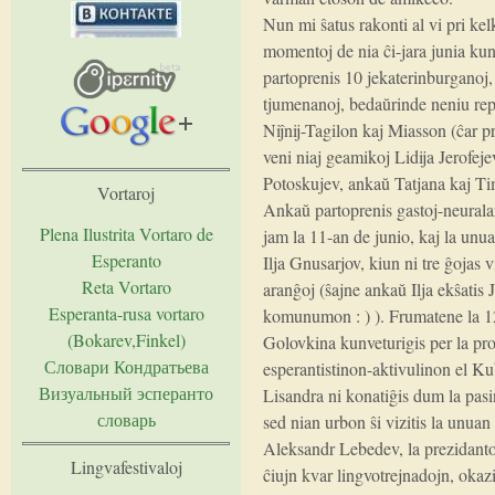
Nun mi ŝatus rakonti al vi pri kelk
momentoj de nia ĉi-jara junia ku
partoprenis 10 jekaterinburganoj,
tjumenanoj, bedaŭrinde neniu repr
Niĵnij-Tagilon kaj Miasson (ĉar 
veni niaj geamikoj Lidija Jerofeje
Potoskujev, ankaŭ Tatjana kaj Ti
Vortaroj
Ankaŭ partoprenis gastoj-neurala
Plena Ilustrita Vortaro de
jam la 11-an de junio, kaj la unua
Esperanto
Ilja Gnusarjov, kiun ni tre ĝojas vi
Reta Vortaro
aranĝoj (ŝajne ankaŭ Ilja ekŝatis
Esperanta-rusa vortaro
komunumon : ) ). Frumatene la 1
(Bokarev,Finkel)
Golovkina kunveturigis per la pr
Словари Кондратьева
esperantistinon-aktivulinon el 
Визуальный эсперанто
Lisandra ni konatiĝis dum la pas
словарь
sed nian urbon ŝi vizitis la unuan
Aleksandr Lebedev, la prezidant
Lingvafestivaloj
ĉiujn kvar lingvotrejnadojn, okaz