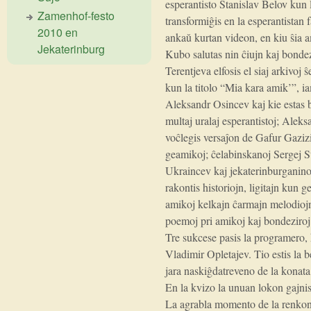
esperantisto Stanislav Belov kun
Zamenhof-festo
transformiĝis en la esperantistan 
2010 en
ankaŭ kurtan videon, en kiu ŝia a
Jekaterinburg
Kubo salutas nin ĉiujn kaj bondez
Terentjeva elfosis el siaj arkivoj
kun la titolo “Mia kara amik’”, ia
Aleksandr Osincev kaj kie estas bi
multaj uralaj esperantistoj; Alek
voĉlegis versaĵon de Gafur Gazizi
geamikoj; ĉelabinskanoj Sergej S
Ukraincev kaj jekaterinburganin
rakontis historiojn, ligitajn kun
amikoj kelkajn ĉarmajn melodiojn, 
poemoj pri amikoj kaj bondeziroj 
Tre sukcese pasis la programero, 
Vladimir Opletajev. Tio estis la b
jara naskiĝdatreveno de la konata
En la kvizo la unuan lokon gajni
La agrabla momento de la renkonti