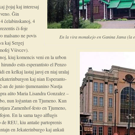
aj ĝojaj kaj interesaj
nveno. Ĝin
 4 ĉelabinskanoj, 4
ezentis ĉi-foje
pro malsano ne povis
En la vira monakejo en Ganina Jama (la e
va kaj Sergej
mofej Vŝivcev).
noj, kiuj komencis veni en la urbon
 hirundo estis esperantisto el Penzo
di en kelkaj lastaj jaroj en niaj uralaj
 Jekaterinburgon kaj nian Esperanto-
2-an de junio tjumenanino Nastja
opra aŭto Maria Lisandra Gonzalez –
Kubo, nun loĝantan en Tjumeno. Kun
intjara Zamenhof-festo en Tjumeno,
 fojon. En la sama tago alflugis
o de REU, kiu antaŭe partoprenis
intajn en Jekaterinburgo kaj ankaŭ