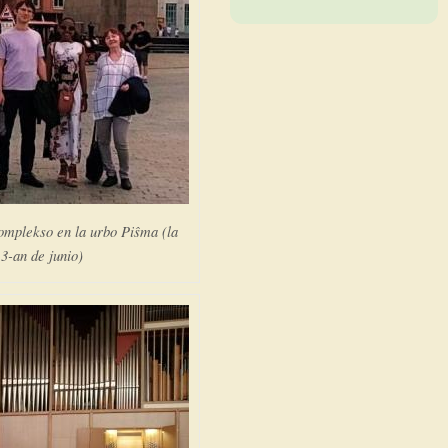
komplekso en la urbo Piŝma (la
3-an de junio)