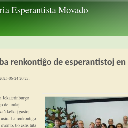
Skip to main content
ria Esperantista Movado
urba renkontiĝo de esperantistoj e
2025-06-24 20:27
.
n Jekaterinburgo
ĝo de uralaj
kaŭ kelkaj gastoj-
 Rusio. La renkontiĝo
evento, tio estis tuta