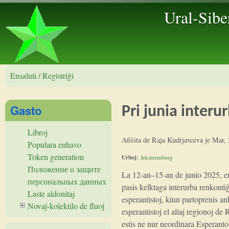
Ural-Sibe
Ensaluti / Registriĝi
Gasto
Pri junia inter
Libroj
Afiŝita de
Raja Kudrjavceva
je
Mar, 
Populara enhavo
Token generation
Urboj:
Jekaterinburg
Положение о защите
La 12-an–15-an de junio 2025, e
персональных данных
pasis kelktaga interurba renkonti
Laste aldonitaj
esperantistoj, kiun partoprenis an
Novaĵ-kolektilo de fluoj
esperantistoj el aliaj regionoj de
estis ne nur neordinara Esperanto-