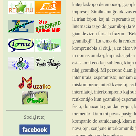
kalejdoskopo de emocioj, ĝojoj k
impresoj. Simila aranĝo okazas e
la trian fojon, kaj ni, esperantistoj
Internacia tago de geamikoj (la 9-
ĝian devizon faris la frazon: “Be
geamikoj!”. La temo de la renkon
komprenebla al ĉiuj, ja en ĉies v
ni nomas amikoj, kaj nedisigebla 
estas amikeco kaj subteno, kiujn 
niaj geamikoj. Mi persone ĉiam ĝo
inter uralaj esperantistoj neniam es
miskomprenoj aŭ eĉ kvereloj, sed
interrilatoj, interkompreno kaj s
renkontiĝo kun geamikoj-esperant
festo, donacanta grandan ĝojon, 
momento, kiam mi povas pasigi l
Sociaj retoj
kompanio de samideanoj, kiam ni 
novaĵojn, senĝene interkomunikiĝ
varman etoson de amikeco.