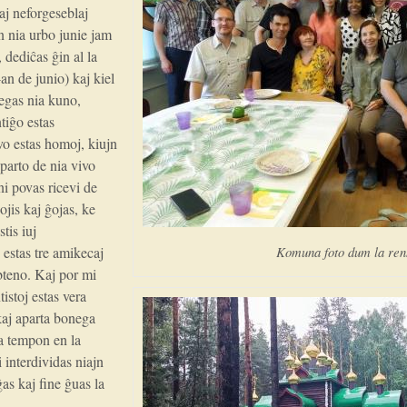
aj neforgeseblaj
n nia urbo junie jam
, dediĉas ĝin al la
an de junio) kaj kiel
legas nia kuno,
tiĝo estas
ivo estas homoj, kiujn
parto de nia vivo
ni povas ricevi de
jis kaj ĝojas, ke
tis iuj
 estas tre amikecaj
Komuna foto dum la ren
ubteno. Kaj por mi
istoj estas vera
kaj aparta bonega
a tempon en la
interdividas niajn
as kaj fine ĝuas la