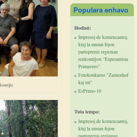
Populara enhavo
Hodiaŭ:
Impresoj de komencantoj,
kiuj la unuan fojon
partoprenis regionan
renkontiĝon “Esperantista
Primavero”.
Fotokonkurso "Zamenhof
kaj mi"
kontiĝo
EsPrimo-10
Tuta tempo:
Impresoj de komencantoj,
kiuj la unuan fojon
partoprenis regionan