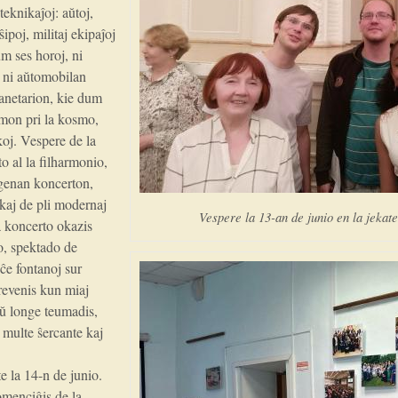
eknikaĵoj: aŭtoj,
ŝipoj, militaj ekipaĵoj
m ses horoj, ni
e ni aŭtomobilan
lanetarion, kie dum
mon pri la kosmo,
oj. Vespere de la
o al la filharmonio,
orgenan koncerton,
kaj de pli modernaj
Vespere la 13-an de junio en la jekat
a koncerto okazis
o, spektado de
ĉe fontanoj sur
revenis kun miaj
aŭ longe teumadis,
, multe ŝercante kaj
e la 14-n de junio.
omenciĝis de la