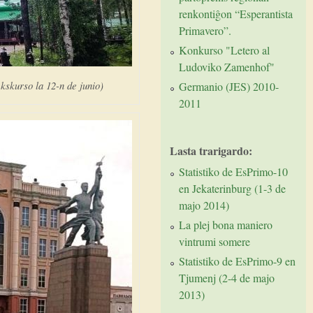
renkontiĝon “Esperantista
Primavero”.
Konkurso "Letero al
Ludoviko Zamenhof"
kskurso la 12-n de junio)
Germanio (JES) 2010-
2011
Lasta trarigardo:
Statistiko de EsPrimo-10
en Jekaterinburg (1-3 de
majo 2014)
La plej bona maniero
vintrumi somere
Statistiko de EsPrimo-9 en
Tjumenj (2-4 de majo
2013)