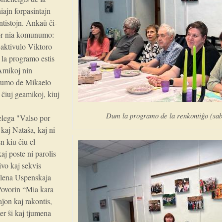
iajn forpasintajn
ntistojn. Ankaŭ ĉi-
por nia komunumo:
-aktivulo Viktoro
la programo estis
“Amikoj nin
enumo de Mikaelo
 ĉiuj geamikoj, kiuj
Dum la programo de la renkontiĝo (saba
elega "Valso por
kaj Nataŝa, kaj ni
n kiu ĉiu el
aj poste ni parolis
ivo kaj sekvis
Jelena Uspenskaja
 Povorin “Mia kara
ĵon kaj rakontis,
er ŝi kaj tjumena