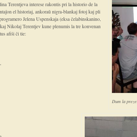
a Terentjeva interese rakontis pri la historio de la
taĵon el historiaj, ankoraŭ nigra-blankaj fotoj kaj pli
 programero Jelena Uspenskaja (eksa ĉelabinskanino,
 kaj Nikolaj Terentjev kune plenumis la tre konvenan
s afiŝi ĉi tie:
,
Dum la prezen
’
n,