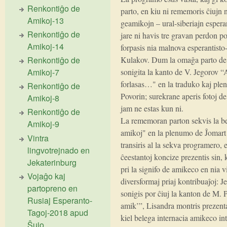
Renkontiĝo de
parto, en kiu ni rememoris ĉiujn n
Amikoj-13
geamikojn – ural-siberiajn espera
Renkontiĝo de
jare ni havis tre gravan perdon 
Amikoj-14
forpasis nia malnova esperantisto
Renkontiĝo de
Kulakov. Dum la omaĝa parto de 
Amikoj-7
sonigita la kanto de V. Jegorov 
forlasas…" en la traduko kaj pl
Renkontiĝo de
Povorin; surekrane aperis fotoj de
Amikoj-8
jam ne estas kun ni.
Renkontiĝo de
La rememoran parton sekvis la b
Amikoj-9
amikoj" en la plenumo de Ĵomart 
Vintra
transiris al la sekva programero, e
lingvotrejnado en
ĉeestantoj koncize prezentis sin, k
Jekaterinburg
pri la signifo de amikeco en nia v
Vojaĝo kaj
diversformaj priaj kontribuaĵoj: 
partopreno en
sonigis por ĉiuj la kanton de M.
Rusiaj Esperanto-
amik’”, Lisandra montris prezenta
Tagoj-2018 apud
kiel belega internacia amikeco int
Ŝujo