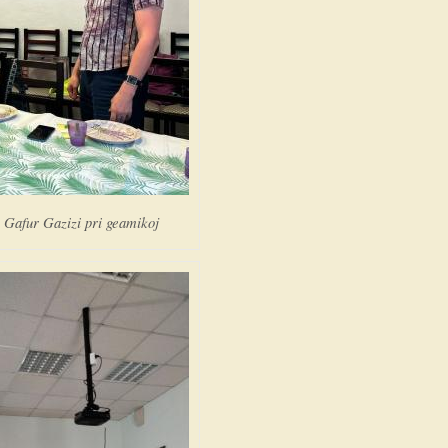
 Gafur Gazizi pri geamikoj