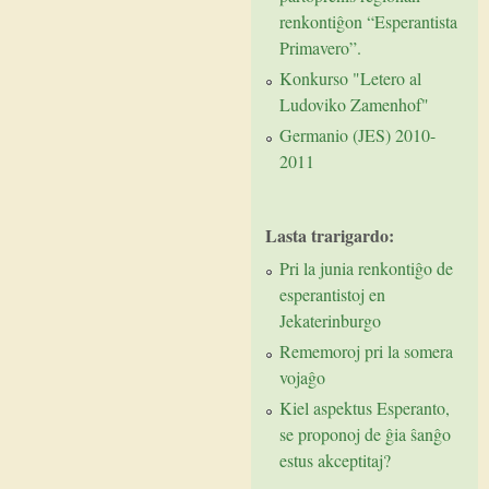
renkontiĝon “Esperantista
Primavero”.
Konkurso "Letero al
Ludoviko Zamenhof"
Germanio (JES) 2010-
2011
Lasta trarigardo:
Pri la junia renkontiĝo de
esperantistoj en
Jekaterinburgo
Rememoroj pri la somera
vojaĝo
Kiel aspektus Esperanto,
se proponoj de ĝia ŝanĝo
estus akceptitaj?