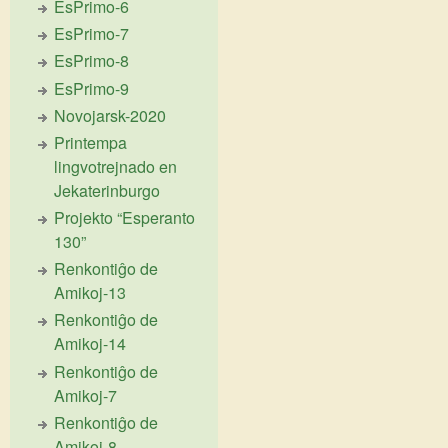
EsPrimo-6
EsPrimo-7
EsPrimo-8
EsPrimo-9
Novojarsk-2020
Printempa
lingvotrejnado en
Jekaterinburgo
Projekto “Esperanto
130”
Renkontiĝo de
Amikoj-13
Renkontiĝo de
Amikoj-14
Renkontiĝo de
Amikoj-7
Renkontiĝo de
Amikoj-8