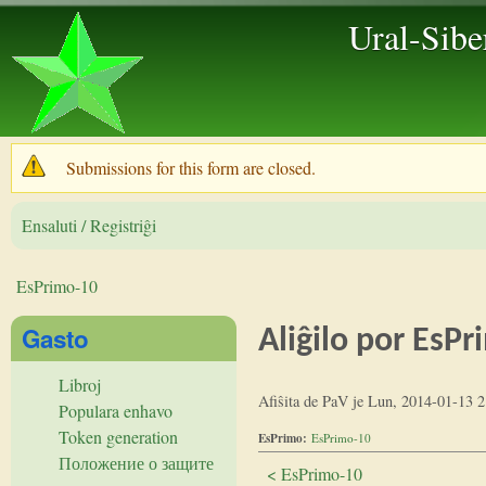
Ural-Sibe
Submissions for this form are closed.
Warning message
Ensaluti / Registriĝi
EsPrimo-10
Vi estas ĉi tie
Gasto
Aliĝilo por EsP
Libroj
Afiŝita de
PaV
je
Lun, 2014-01-13 2
Populara enhavo
Token generation
EsPrimo:
EsPrimo-10
Положение о защите
< EsPrimo-10