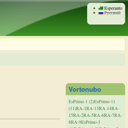
Esperanto
Русский
Vortonubo
EsPrimo-1 (2)
EsPrimo-11
(11)
RA-1
RA-13
RA-14
RA-
15
RA-2
RA-5
RA-6
RA-7
RA-
8
RA-9
EsPrimo-3