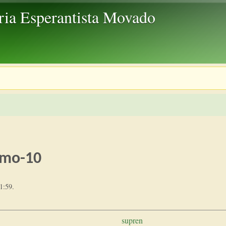
Skip to main content
ria Esperantista Movado
rimo-10
1:59
.
supren