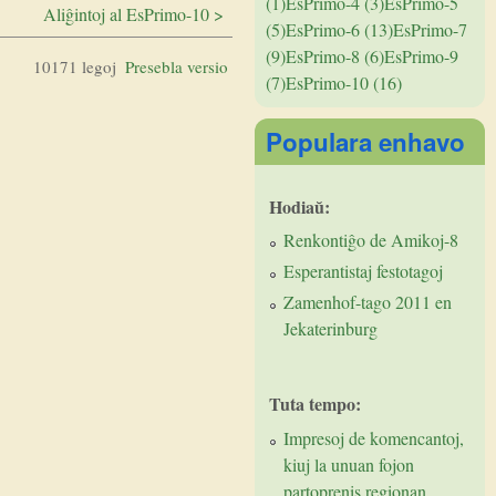
(1)
EsPrimo-4 (3)
EsPrimo-5
Aliĝintoj al EsPrimo-10 >
(5)
EsPrimo-6 (13)
EsPrimo-7
(9)
EsPrimo-8 (6)
EsPrimo-9
10171 legoj
Presebla versio
(7)
EsPrimo-10 (16)
Populara enhavo
Hodiaŭ:
Renkontiĝo de Amikoj-8
Esperantistaj festotagoj
Zamenhof-tago 2011 en
Jekaterinburg
Tuta tempo:
Impresoj de komencantoj,
kiuj la unuan fojon
partoprenis regionan