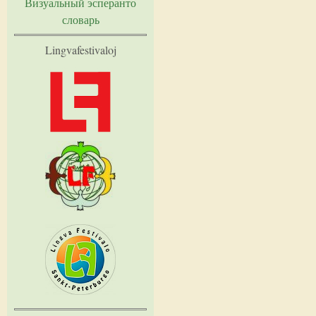
Визуальный эсперанто
словарь
Lingvafestivaloj