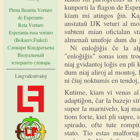
kunporti la flagon de Espe
Plena Ilustrita Vortaro
kiam mi atingos ĝin. Kaj
de Esperanto
anstataŭ IJK veturi al mo
Reta Vortaro
subteni mian oficialan st
Esperanta-rusa vortaro
almenaŭ unufoje dum du ja
(Bokarev,Finkel)
Ni enloĝiĝis ĉe la alp
Словари Кондратьева
"enloĝiĝis" sonas iom tro
Визуальный
эсперанто словарь
niaj gvidantoj loĝis en pli
dum niaj aliroj al montoj, 
Lingvafestivaloj
ni ĉiuj noktumis en tendoj,
Kutime, kiam vi venas al 
adaptiĝon, ĉar la bazejo sit
super la marnivelo, kaj ma
tiom forte, kiel pli supre, 
spirado, ofte tute rompi
stato. Tio estas malfort