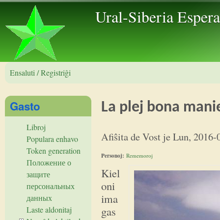
Skip to 
Ural-Siberia Esper
Ensaluti / Registriĝi
Gasto
La plej bona mani
Libroj
Afiŝita de
Vost
je
Lun, 2016-
Populara enhavo
Token generation
Personoj:
Rememoroj
Положение о
Kiel
защите
oni
персональных
ima
данных
gas
Laste aldonitaj