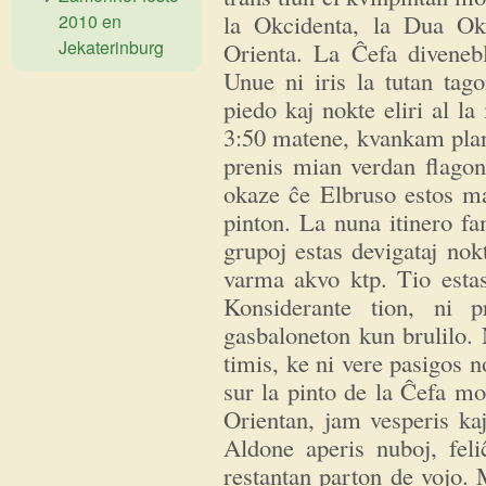
la Okcidenta, la Dua Okc
2010 en
Jekaterinburg
Orienta. La Ĉefa divenebl
Unue ni iris la tutan tag
piedo kaj nokte eliri al la 
3:50 matene, kvankam plani
prenis mian verdan flagon
okaze ĉe Elbruso estos ma
pinton. La nuna itinero f
grupoj estas devigataj no
varma akvo ktp. Tio esta
Konsiderante tion, ni p
gasbaloneton kun brulilo. 
timis, ke ni vere pasigos n
sur la pinto de la Ĉefa mon
Orientan, jam vesperis ka
Aldone aperis nuboj, feli
restantan parton de vojo. 