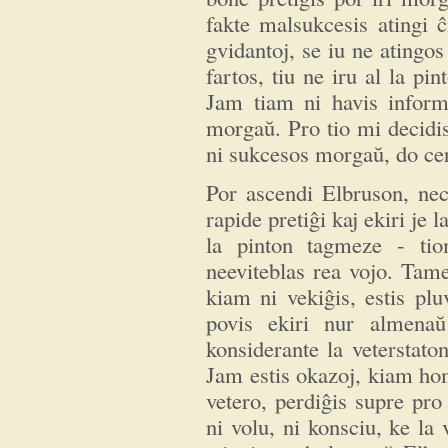
fakte malsukcesis atingi ĉ
gvidantoj, se iu ne atingo
fartos, tiu ne iru al la pi
Jam tiam ni havis infor
morgaŭ. Pro tio mi decidis 
ni sukcesos morgaŭ, do cer
Por ascendi Elbruson, nec
rapide pretiĝi kaj ekiri je 
la pinton tagmeze - tio
neeviteblas rea vojo. Tame
kiam ni vekiĝis, estis plu
povis ekiri nur almenaŭ
konsiderante la veterstaton
Jam estis okazoj, kiam ho
vetero, perdiĝis supre pro
ni volu, ni konsciu, ke la 