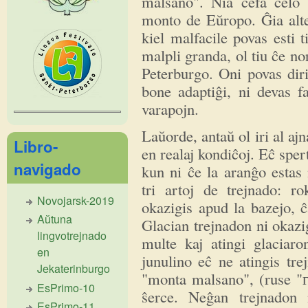
malsano". Nia ĉefa celo 
monto de Eŭropo. Ĝia alte
kiel malfacile povas esti 
malpli granda, ol tiu ĉe n
Peterburgo. Oni povas dir
bone adaptiĝi, ni devas fa
varapojn.
Laŭorde, antaŭ ol iri al aj
Libro-
en realaj kondiĉoj. Eĉ sper
navigado
kun ni ĉe la aranĝo estas
tri artoj de trejnado: r
Novojarsk-2019
okazigis apud la bazejo, ĉa
Aŭtuna
Glacian trejnadon ni okazig
lingvotrejnado
multe kaj atingi glaciaro
en
junulino eĉ ne atingis tre
Jekaterinburgo
"monta malsano", (ruse "г
EsPrimo-10
ŝerce. Neĝan trejnadon
EsPrimo-11