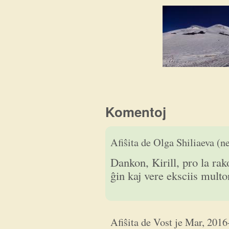
Komentoj
Dankon, Kirill, pro la
Afiŝita de
Olga Shiliaeva (ne
Dankon, Kirill, pro la ra
ĝin kaj vere eksciis multo
La ideo de Kirill fotiĝi kun
Afiŝita de
Vost
je
Mar, 2016