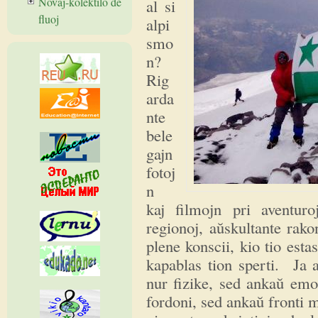
Novaĵ-kolektilo de
al si
fluoj
alpi
smo
n?
Rig
arda
nte
bele
gajn
fotoj
n
kaj filmojn pri aventur
regionoj, aŭskultante rako
plene konscii, kio tio esta
kapablas tion sperti. Ja 
nur fizike, sed ankaŭ emo
fordoni, sed ankaŭ fronti m