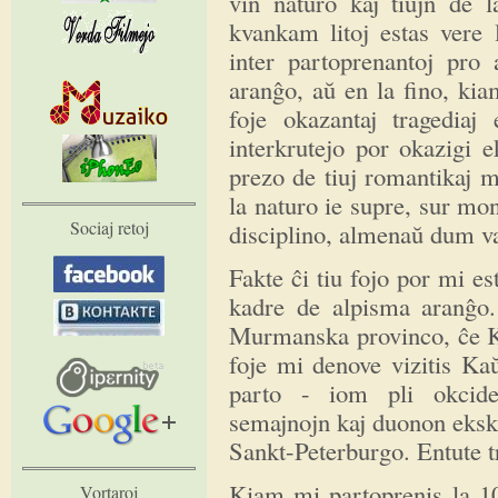
vin naturo kaj tiujn de l
kvankam litoj estas vere 
inter partoprenantoj pro
aranĝo, aŭ en la fino, kia
foje okazantaj tragediaj
interkrutejo por okazigi 
prezo de tiuj romantikaj 
la naturo ie supre, sur mo
Sociaj retoj
disciplino, almenaŭ dum v
Fakte ĉi tiu fojo por mi es
kadre de alpisma aranĝo.
Murmanska provinco, ĉe Ka
foje mi denove vizitis Ka
parto - iom pli okcid
semajnojn kaj duonon eksk
Sankt-Peterburgo. Entute t
Kiam mi partoprenis la 1
Vortaroj