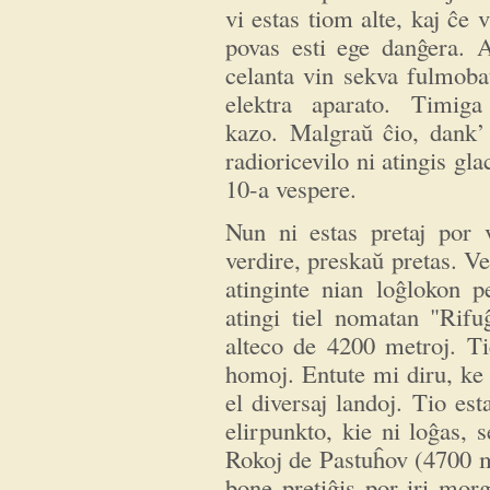
vi estas tiom alte, kaj ĉe 
povas esti ege danĝera. A
celanta vin sekva fulmoba
elektra aparato. Timiga
kazo. Malgraŭ ĉio, dank’ a
radioricevilo ni atingis gla
10-a vespere.
Nun ni estas pretaj por 
verdire, preskaŭ pretas. V
atinginte nian loĝlokon p
atingi tiel nomatan "Rifu
alteco de 4200 metroj. Ti
homoj. Entute mi diru, ke
el diversaj landoj. Tio est
elirpunkto, kie ni loĝas, s
Rokoj de Pastuĥov (4700 me
bone pretiĝis por iri mor