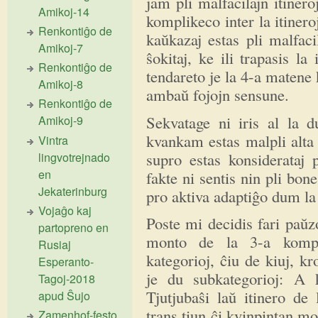
jam pli malfacilajn itine
Amikoj-14
komplikeco inter la itineroj 
Renkontiĝo de
kaŭkazaj estas pli malfaci
Amikoj-7
ŝokitaj, ke ili trapasis la 
Renkontiĝo de
tendareto je la 4-a matene 
Amikoj-8
ambaŭ fojojn sensune.
Renkontiĝo de
Sekvatage ni iris al la
Amikoj-9
kvankam estas malpli alta 
Vintra
supro estas konsiderataj p
lingvotrejnado
en
fakte ni sentis nin pli bon
Jekaterinburg
pro aktiva adaptiĝo dum la
Vojaĝo kaj
Poste mi decidis fari paŭz
partopreno en
monto de la 3-a kompli
Rusiaj
kategorioj, ĉiu de kiuj, k
Esperanto-
je du subkategorioj: A 
Tagoj-2018
Tjutjubaŝi laŭ itinero de
apud Ŝujo
trans tiun ĉi kvinpintan 
Zamenhof-festo