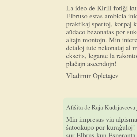
La ideo de Kirill fotiĝi k
Elbruso estas ambicia inic
praktikaj spertoj, korpaj 
aŭdaco bezonatas por suk
altajn montojn. Min interes
detaloj tute nekonataj al
eksciis, legante la rakont
plaĉajn ascendojn!
Vladimir Opletajev
Min impresas via alpismado,
Afiŝita de
Raja Kudrjavceva
Min impresas via alpismad
ŝatookupo por kuraĝuloj! 
sur Elbrus kun Esperanta 