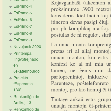
Kojavganbaŝi (akcenton al
EsPrimo-4
proksimume 3900 metroj.
EsPrimo-5
konsideras kiel facila kaj
EsPrimo-6
itineron devas pasigi ĉiuj,
EsPrimo-7
por pli komplikaj marŝoj. 
EsPrimo-8
postulas de ni reguloj, skri
EsPrimo-9
La unua monto komprenigis
Novojarsk-2020
pretas iri al aliaj mon
Printempa
unuan monton, kiu estis 
lingvotrejnado
konfesi ke al mi mia un
en
tamen, ne ĝenis min da
Jekaterinburgo
partoprenintoj, inkluziv
Projekto
Parenteze, poŝtelefonreto
“Esperanto
montoj, pro kio homoj ĉi ti
130”
Renkontiĝo de
Tiutage ankaŭ estis grupo
Amikoj-13
unuajn montojn ĉi-printem
Renkontiĝo de