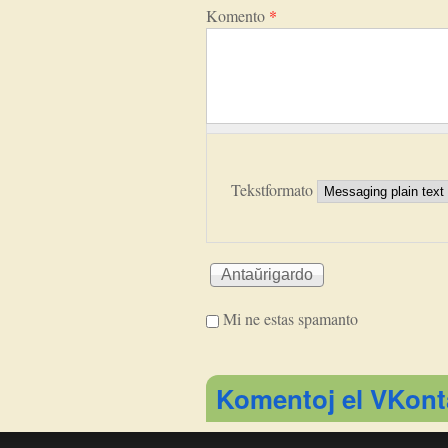
Komento
*
Tekstformato
Mi ne estas spamanto
I'm a spammer
Komentoj el VKont