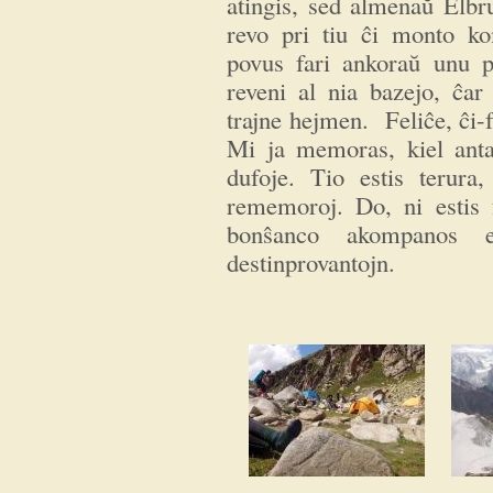
atingis, sed almenaŭ Elbr
revo pri tiu ĉi monto k
povus fari ankoraŭ unu p
reveni al nia bazejo, ĉar
trajne hejmen. Feliĉe, ĉi-
Mi ja memoras, kiel anta
dufoje. Tio estis terura,
rememoroj. Do, ni estis f
bonŝanco akompanos es
destinprovantojn.