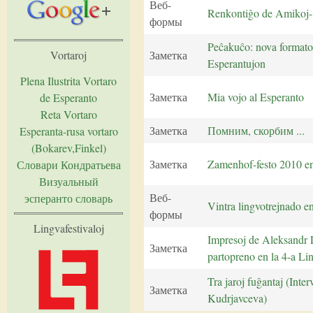
Веб-
Renkontiĝo de Amikoj
формы
Peĉakuĉo: nova formato
Заметка
Vortaroj
Esperantujon
Plena Ilustrita Vortaro
Заметка
Mia vojo al Esperanto
de Esperanto
Reta Vortaro
Заметка
Помним, скорбим ...
Esperanta-rusa vortaro
(Bokarev,Finkel)
Заметка
Zamenhof-festo 2010 en
Словари Кондратьева
Визуальный
Веб-
эсперанто словарь
Vintra lingvotrejnado e
формы
Lingvafestivaloj
Impresoj de Aleksandr 
Заметка
partopreno en la 4-a Li
Tra jaroj fuĝantaj (Inte
Заметка
Kudrjavceva)