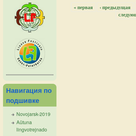
« первая
‹ предыдущая
Страницы
следующ
Навигация по
подшивке
Novojarsk-2019
Aŭtuna
lingvotrejnado