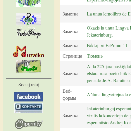
Заметка
La unua lernolibro de E
Okazis la unua Lingva F
Заметка
Jekaterinburg.
Заметка
Faktoj pri EsPrimo-11
Страница
Тюмень
Al la 225-jara naskiĝda
Заметка
elstara rusa poeto-lirikis
pensulo Je.A. Baratinski
Sociaj retoj
Веб-
Aŭtuna lingvotrejnado 
формы
Jekaterinburgaj esperan
Заметка
vizitis la koncertojn de 
esperantisto Andrej Ko