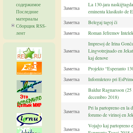
La 130-jara naskiĝtagda
содержимое
Заметка
eminenta klasikulo de Es
Последние
материалы
Заметка
Belegaj tagoj ĉi
Сборщик RSS-
Заметка
Roman Jefremov Intelek
лент
Impresoj de Irina Gonĉa
Заметка
Lingvotrejnado en Jekat
kaj denove
Заметка
Projekto “Esperanto 13
Заметка
Informletero pri EsPrim
Baldur Ragnarsson (25 
Заметка
decembro 2018)
Pri la partopreno en la 
Заметка
forumo de virinoj en Je
Vojaĝo kaj partopreno 
Заметка
Esperanto-Tagoj-2018 