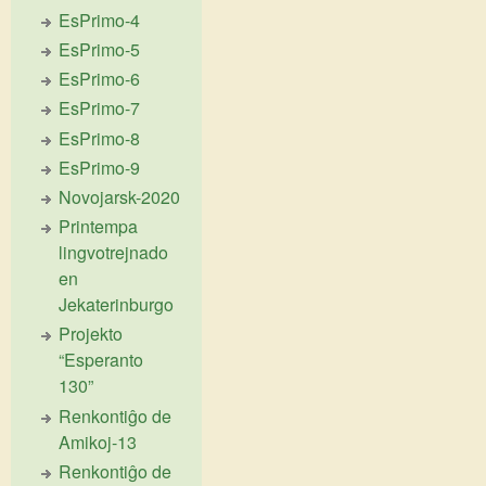
EsPrimo-4
EsPrimo-5
EsPrimo-6
EsPrimo-7
EsPrimo-8
EsPrimo-9
Novojarsk-2020
Printempa
lingvotrejnado
en
Jekaterinburgo
Projekto
“Esperanto
130”
Renkontiĝo de
Amikoj-13
Renkontiĝo de