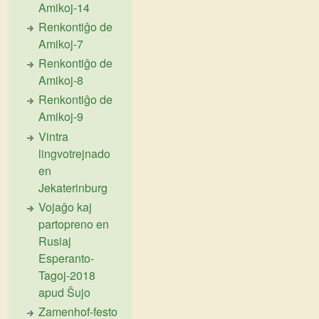
Amikoj-14
Renkontiĝo de
Amikoj-7
Renkontiĝo de
Amikoj-8
Renkontiĝo de
Amikoj-9
Vintra
lingvotrejnado
en
Jekaterinburg
Vojaĝo kaj
partopreno en
Rusiaj
Esperanto-
Tagoj-2018
apud Ŝujo
Zamenhof-festo