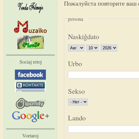
Пожалуйста повторите ваш e
persona
Naskiĝdato
Месяц
День
Год
Sociaj retoj
Urbo
Sekso
Lando
Vortaroj