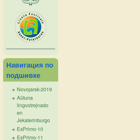
Навигация по
подшивке
Novojarsk-2019
Aŭtuna
lingvotrejnado
en
Jekaterinburgo
EsPrimo-10
EsPrimo-11