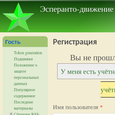
Пер
Эсперанто-движение
Гость
Регистрация
Token generation
Вы не прош
Подшивки
Положение о
У меня есть учётн
защите
персональных
данных
учёт
Популярное
содержимое
Последние
Имя пользователя
*
материалы
Сборщик RSS-