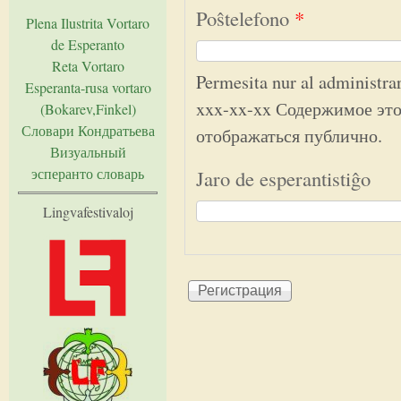
Poŝtelefono
*
Plena Ilustrita Vortaro
de Esperanto
Reta Vortaro
Permesita nur al administr
Esperanta-rusa vortaro
xxx-xx-xx Содержимое это
(Bokarev,Finkel)
Словари Кондратьева
отображаться публично.
Визуальный
эсперанто словарь
Jaro de esperantistiĝo
Lingvafestivaloj