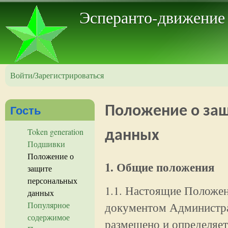
Пер
Эсперанто-движение
Войти/Зарегистрироваться
Гость
Положение о за
Token generation
данных
Подшивки
Положение о
1. Общие положения
защите
персональных
1.1. Настоящие Положе
данных
документом Администра
Популярное
содержимое
размещено и определяет