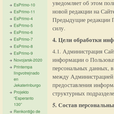
уведомляет об этом пол
EsPrimo-10
новой редакции на Сайт
EsPrimo-11
EsPrimo-4
Предыдущие редакции П
EsPrimo-5
силу.
EsPrimo-6
4. Цели обработки ин
EsPrimo-7
EsPrimo-8
4.1. Администрация Сай
EsPrimo-9
информации о Пользоват
Novojarsk-2020
Printempa
персональных данных, в
lingvotrejnado
между Администрацией 
en
предоставления информа
Jekaterinburgo
Projekto
структурных подразделе
“Esperanto
5. Состав персональн
130”
Renkontiĝo de