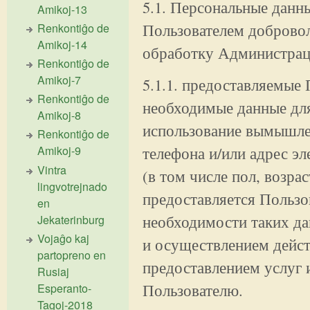
5.1. Персональные данн
Amikoj-13
Пользователем добровол
Renkontiĝo de
Amikoj-14
обработку Администраци
Renkontiĝo de
Amikoj-7
5.1.1. предоставляемые
Renkontiĝo de
необходимые данные для
Amikoj-8
использование вымышле
Renkontiĝo de
телефона и/или адрес э
Amikoj-9
Vintra
(в том числе пол, возрас
lingvotrejnado
предоставляется Пользо
en
необходимости таких да
Jekaterinburg
Vojaĝo kaj
и осуществлением дейст
partopreno en
предоставлением услуг 
Rusiaj
Пользователю.
Esperanto-
Tagoj-2018