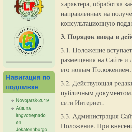
характера, обработка за
направленных на получе
консультационную подд
3. Порядок ввода в де
3.1. Положение вступает
размещения на Сайте и 
его новым Положением.
Навигация по
3.2. Действующая реда
подшивке
публичным документом,
Novojarsk-2019
сети Интернет.
Aŭtuna
3.3. Администрация Сай
lingvotrejnado
en
Положение. При внесен
Jekaterinburgo