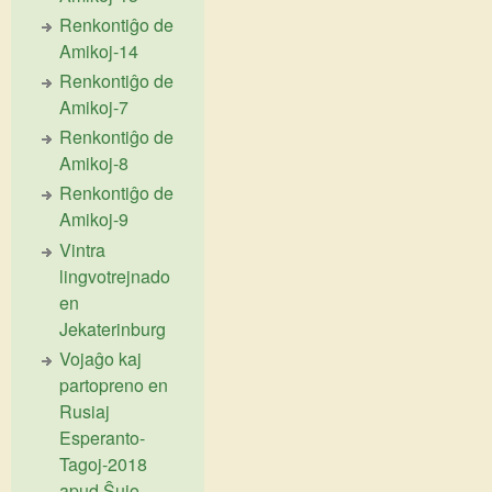
Renkontiĝo de
Amikoj-14
Renkontiĝo de
Amikoj-7
Renkontiĝo de
Amikoj-8
Renkontiĝo de
Amikoj-9
Vintra
lingvotrejnado
en
Jekaterinburg
Vojaĝo kaj
partopreno en
Rusiaj
Esperanto-
Tagoj-2018
apud Ŝujo