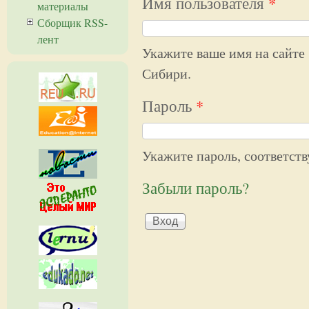
Имя пользователя
*
материалы
Сборщик RSS-
лент
Укажите ваше имя на сайте
Сибири.
Пароль
*
Укажите пароль, соответст
Забыли пароль?