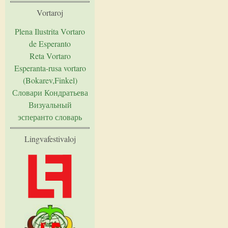
Vortaroj
Plena Ilustrita Vortaro
de Esperanto
Reta Vortaro
Esperanta-rusa vortaro
(Bokarev,Finkel)
Словари Кондратьева
Визуальный
эсперанто словарь
Lingvafestivaloj