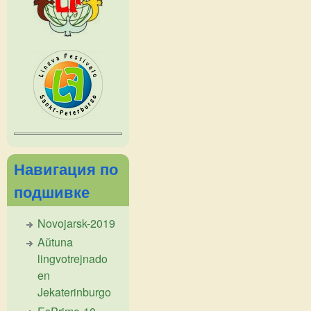
Навигация по
подшивке
Novojarsk-2019
Aŭtuna
lingvotrejnado
en
Jekaterinburgo