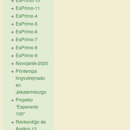
EsPrimo-10
EsPrimo-11
EsPrimo-4
EsPrimo-5
EsPrimo-6
EsPrimo-7
EsPrimo-8
EsPrimo-9
Novojarsk-2020
Printempa
lingvotrejnado
en
Jekaterinburgo
Projekto
“Esperanto
130”
Renkontiĝo de
Amikoj-13