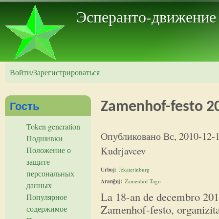
Пер
Эсперанто-движение
Войти/Зарегистрироваться
Гость
Zamenhof-festo 20
Token generation
Опубликовано
Вс, 2010-12-
Подшивки
Kudrjavcev
Положение о
защите
Urboj:
Jekaterinburg
персональных
Aranĝoj:
Zamenhof-Tago
данных
La 18-an de decembro 2010
Популярное
Zamenhof-festo, organizita
содержимое