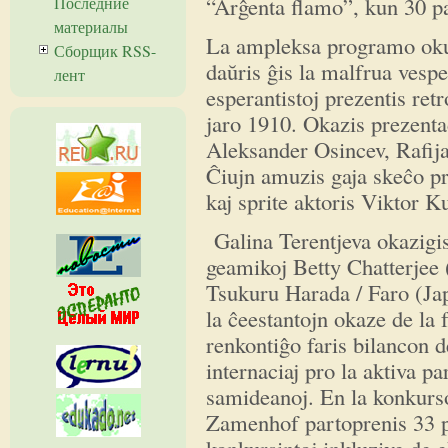
“Arĝenta flamo”, kun 30 pa
Последние
материалы
La ampleksa programo okup
Сборщик RSS-
daŭris ĝis la malfrua vespe
лент
esperantistoj prezentis ret
jaro 1910. Okazis prezentad
Aleksander Osincev, Rafija
Ĉiujn amuzis gaja skeĉo p
kaj sprite aktoris Viktor K
Galina Terentjeva okazigis
geamikoj Betty Chatterjee 
Tsukuru Harada / Faro (Japa
la ĉeestantojn okaze de la 
renkontiĝo faris bilancon d
internaciaj pro la aktiva pa
samideanoj. En la konkurso
Zamenhof partoprenis 33 pe
konkursintoj inkluzive de e