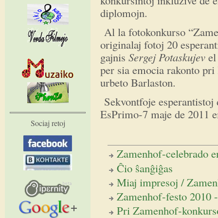
diplomojn.
Al la fotokonkurso “Zamen
originalaj fotoj 20 esperan
gajnis
Sergej Potaskujev
el 
per sia emocia rakonto pri 
urbeto Barlaston.
Sekvontfoje esperantistoj 
EsPrimo-7 maje de 2011 en
Sociaj retoj
Zamenhof-celebrado en
Ĉio ŝanĝiĝas
Miaj impresoj / Zamen
Zamenhof-festo 2010 -
Pri Zamenhof-konkurso