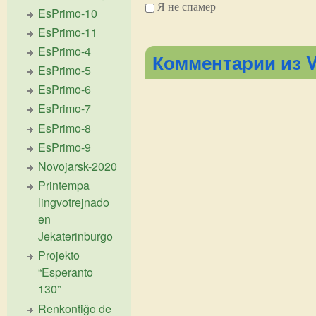
Я не спамер
EsPrimo-10
EsPrimo-11
Я спамер
EsPrimo-4
Комментарии из V
EsPrimo-5
EsPrimo-6
EsPrimo-7
EsPrimo-8
EsPrimo-9
Novojarsk-2020
Printempa
lingvotrejnado
en
Jekaterinburgo
Projekto
“Esperanto
130”
Renkontiĝo de