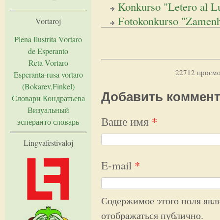
Konkurso "Letero al 
Fotokonkurso "Zamenh
Vortaroj
Plena Ilustrita Vortaro
de Esperanto
Reta Vortaro
22712 просм
Esperanta-rusa vortaro
(Bokarev,Finkel)
Добавить коммен
Словари Кондратьева
Визуальный
Ваше имя
*
эсперанто словарь
Lingvafestivaloj
E-mail
*
Содержимое этого поля явля
отображаться публично.