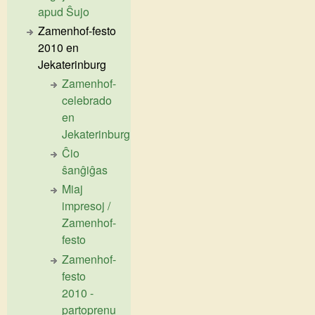
apud Ŝujo
Zamenhof-festo
2010 en
Jekaterinburg
Zamenhof-
celebrado
en
Jekaterinburg
Ĉio
ŝanĝiĝas
Miaj
impresoj /
Zamenhof-
festo
Zamenhof-
festo
2010 -
partoprenu