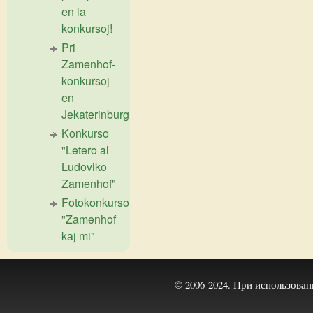
en la
konkursoj!
Pri
Zamenhof-
konkursoj
en
Jekaterinburg
Konkurso
"Letero al
Ludoviko
Zamenhof"
Fotokonkurso
"Zamenhof
kaj mi"
© 2006-2024. При использова