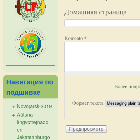
Домашняя страница
Komento
*
Навигация по
Более подр
подшивке
Формат текста
Novojarsk-2019
Aŭtuna
lingvotrejnado
en
Jekaterinburgo