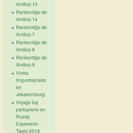
Amikoj-13
Renkontiĝo de
Amikoj-14
Renkontiĝo de
Amikoj-7
Renkontiĝo de
Amikoj-8
Renkontiĝo de
Amikoj-9
Vintra
lingvotrejnado
en
Jekaterinburg
Vojaĝo kaj
partopreno en
Rusiaj
Esperanto-
Tagoj-2018