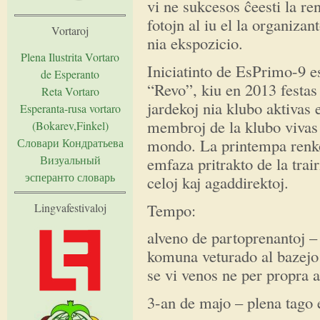
vi ne sukcesos ĉeesti la re
fotojn al iu el la organizan
Vortaroj
nia ekspozicio.
Plena Ilustrita Vortaro
Iniciatinto de EsPrimo-9 e
de Esperanto
“Revo”, kiu en 2013 festa
Reta Vortaro
jardekoj nia klubo aktivas 
Esperanta-rusa vortaro
membroj de la klubo vivas 
(Bokarev,Finkel)
mondo. La printempa renkon
Словари Кондратьева
Визуальный
emfaza pritrakto de la trai
эсперанто словарь
celoj kaj agaddirektoj.
Tempo:
Lingvafestivaloj
alveno de partoprenantoj –
komuna veturado al bazejo
se vi venos ne per propra 
3-an de majo – plena tago 