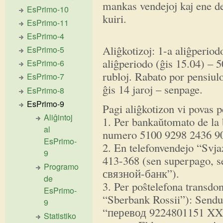
mankas vendejoj kaj ene de
EsPrimo-10
kuiri.
EsPrimo-11
EsPrimo-4
Aliĝkotizoj: 1-a aliĝperiod
EsPrimo-5
aliĝperiodo (ĝis 15.04) – 5
EsPrimo-6
rubloj. Rabato por pensiulo
EsPrimo-7
ĝis 14 jaroj – senpage.
EsPrimo-8
EsPrimo-9
Pagi aliĝkotizon vi povas p
Aliĝintoj
1. Per bankaŭtomato de la 
al
numero 5100 9298 2436 90
EsPrimo-
2. En telefonvendejo “Svj
9
413-368 (sen superpago, 
Programo
связной-банк”).
de
3. Per poŝtelefona transdon
EsPrimo-
“Sberbank Rossii”): Sendu
9
“перевод 9224801151 XXX
Statistiko