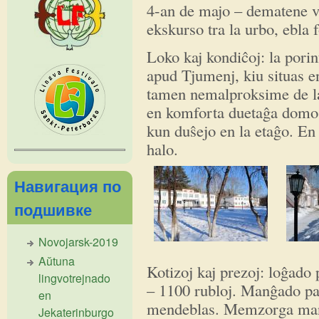
4-an de majo – dematene v
ekskurso tra la urbo, ebla 
Loko kaj kondiĉoj: la pori
apud Tjumenj, kiu situas e
tamen nemalproksime de la
en komforta duetaĝa domo, 
kun duŝejo en la etaĝo. En
halo.
Навигация по
подшивке
Novojarsk-2019
Aŭtuna
Kotizoj kaj prezoj: loĝado
lingvotrejnado
– 1100 rubloj. Manĝado par
en
mendeblas. Memzorga manĝ
Jekaterinburgo