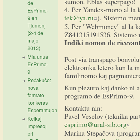
sumon. Eblas superpago!
de
4. Per Yandex-mono al la
EsPrimo-
tek@ya.ru
). Sistemo mem
(ссылка для отправки 
9 en
5. Per "Webmoney" al la 
Tjumenj
(2-4 de
Z841315191536. Sistemo 
majo
Indiki nomon de ricevant
2013)
Mia unua
Post via transpago bonvolu
EsPrimo-
elektronika letero kun la i
9
familinomo kaj pagmaniero
Peĉakuĉo:
Kun plezuro kaj danko ni a
nova
programo de EsPrimo-9.
formato
konkeras
Kontaktu nin:
Esperantujon
Pavel Veselov (teknika pa
Kelkaj
esprimo@ural-sib.org
(ссылк
impresoj
Marina Stepaĉova (progra
pri