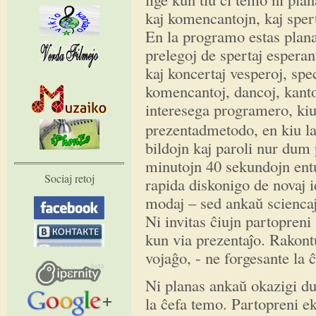
kaj komencantojn, kaj sper
En la programo estas planat
prelegoj de spertaj esperanti
kaj koncertaj vesperoj, sp
komencantoj, dancoj, kanto
interesega programero, ki
prezentadmetodo, en kiu la
bildojn kaj paroli nur dum 
minutojn 40 sekundojn entu
Sociaj retoj
rapida diskonigo de novaj id
modaj – sed ankaŭ sciencaj.
Ni invitas ĉiujn partopren
kun via prezentaĵo. Rakontu
vojaĝo, - ne forgesante la
Ni planas ankaŭ okazigi du
la ĉefa temo. Partopreni ek