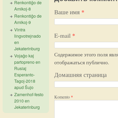
Renkontiĝo de
Amikoj-8
Ваше имя
*
Renkontiĝo de
Amikoj-9
Vintra
E-mail
*
lingvotrejnado
en
Jekaterinburg
Содержимое этого поля явля
Vojaĝo kaj
отображаться публично.
partopreno en
Rusiaj
Домашняя страница
Esperanto-
Tagoj-2018
apud Ŝujo
Zamenhof-festo
Komento
*
2010 en
Jekaterinburg