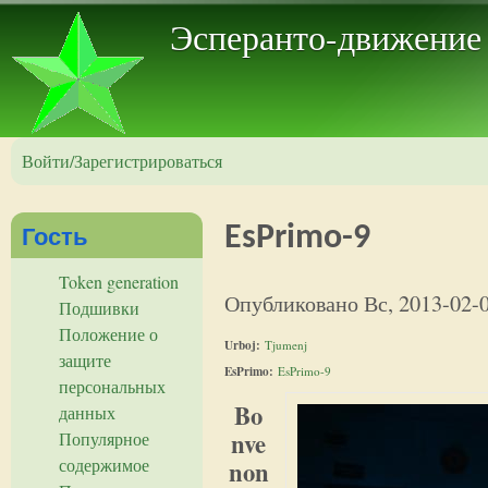
Пер
Эсперанто-движение
Войти/Зарегистрироваться
Гость
EsPrimo-9
Token generation
Опубликовано
Вс, 2013-02-
Подшивки
Положение о
Urboj:
Tjumenj
защите
EsPrimo:
EsPrimo-9
персональных
Bo
данных
nve
Популярное
содержимое
non