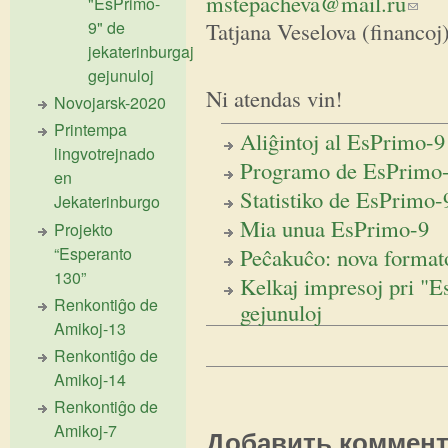
mstepacheva@mail.ru
(ссыл
"EsPrimo-
Tatjana Veselova (financoj
9" de
jekaterinburgaj
gejunuloj
Ni atendas vin!
Novojarsk-2020
Printempa
Aliĝintoj al EsPrimo-9
lingvotrejnado
Programo de EsPrimo
en
Statistiko de EsPrimo
Jekaterinburgo
Mia unua EsPrimo-9
Projekto
“Esperanto
Peĉakuĉo: nova format
130”
Kelkaj impresoj pri "E
Renkontiĝo de
gejunuloj
Amikoj-13
Renkontiĝo de
Amikoj-14
Renkontiĝo de
Amikoj-7
Добавить коммен