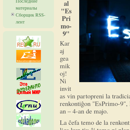
Последние
al
материалы
"Es
Сборщик RSS-
Pri
лент
mo-
9"
Kar
aj
gea
mik
oj!
Ni
invit
as vin partopreni la tradic
renkontiĝon "EsPrimo-9", 
an – 4-an de majo.
La ĉefa temo de la renkont
lige kun tiu ĉi temo ni pla