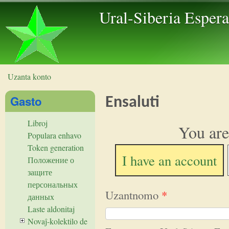
Skip to 
Ural-Siberia Esper
Uzanta konto
Vi estas ĉi tie
Gasto
Ensaluti
Libroj
You are
Populara enhavo
Token generation
I have an account
Положение о
защите
персональных
Uzantnomo
*
данных
Laste aldonitaj
Novaĵ-kolektilo de