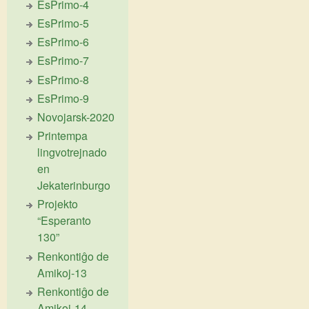
EsPrimo-4
EsPrimo-5
EsPrimo-6
EsPrimo-7
EsPrimo-8
EsPrimo-9
Novojarsk-2020
Printempa
lingvotrejnado
en
Jekaterinburgo
Projekto
“Esperanto
130”
Renkontiĝo de
Amikoj-13
Renkontiĝo de
Amikoj-14