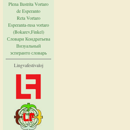
Plena Ilustrita Vortaro
de Esperanto
Reta Vortaro
Esperanta-rusa vortaro
(Bokarev,Finkel)
Словари Кондратьева
Визуальный
эсперанто словарь
Lingvafestivaloj