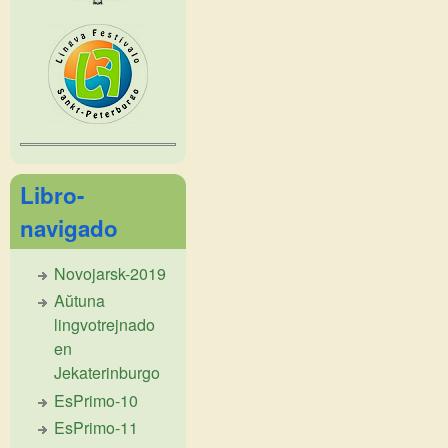
Libro-
navigado
Novojarsk-2019
Aŭtuna
lingvotrejnado
en
Jekaterinburgo
EsPrimo-10
EsPrimo-11