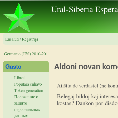
Skip to 
Ural-Siberia Esper
Ensaluti / Registriĝi
Germanio (JES) 2010-2011
Vi estas ĉi tie
Gasto
Aldoni novan kom
Libroj
Belegaj bildoj kaj interesa
Populara enhavo
Afiŝita de
verdastel (ne kont
Token generation
Belegaj bildoj kaj interes
Положение о
kostas? Dankon por disdon
защите
персональных
данных