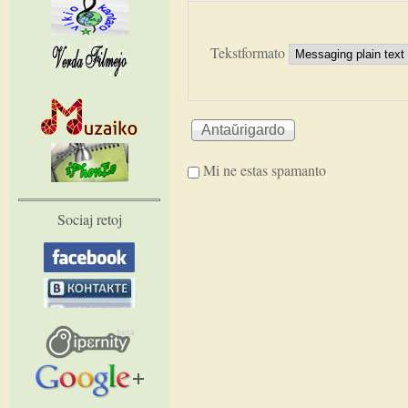
Tekstformato
Mi ne estas spamanto
Sociaj retoj
I'm a spammer