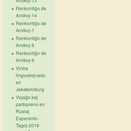
Amikoj-13
Renkontiĝo de
Amikoj-14
Renkontiĝo de
Amikoj-7
Renkontiĝo de
Amikoj-8
Renkontiĝo de
Amikoj-9
Vintra
lingvotrejnado
en
Jekaterinburg
Vojaĝo kaj
partopreno en
Rusiaj
Esperanto-
Tagoj-2018