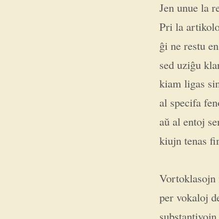
Jen unue la r
Pri la artikolo
ĝi ne restu e
sed uziĝu klar
kiam ligas si
al specifa fe
aŭ al entoj s
kiujn tenas fi
Vortoklasojn 
per vokaloj d
substantivojn