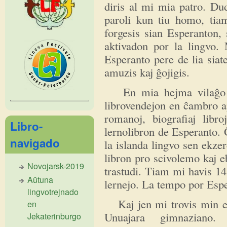
diris al mi mia patro. Du
paroli kun tiu homo, tia
forgesis sian Esperanton, 
aktivadon por la lingvo.
Esperanto pere de lia sia
amuzis kaj ĝojigis.
En mia hejma vilaĝo est
librovendejon en ĉambro ap
romanoj, biografiaj libro
Libro-
lernolibron de Esperanto.
navigado
la islanda lingvo sen ekzer
libron pro scivolemo kaj 
Novojarsk-2019
trastudi. Tiam mi havis 14
Aŭtuna
lernejo. La tempo por Espe
lingvotrejnado
Kaj jen mi trovis min en
en
Unuajara gimnaziano
Jekaterinburgo