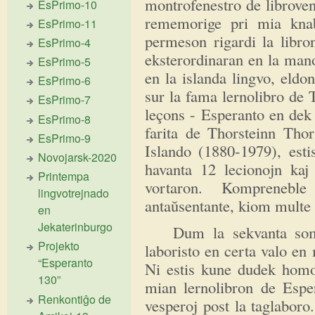
montrofenestro de librovend
EsPrimo-10
rememorige pri mia knab
EsPrimo-11
permeson rigardi la libro
EsPrimo-4
eksterordinaran en la man
EsPrimo-5
en la islanda lingvo, eldo
EsPrimo-6
sur la fama lernolibro de 
EsPrimo-7
leçons - Esperanto en dek 
EsPrimo-8
farita de Thorsteinn Thor
EsPrimo-9
Islando (1880-1979), esti
Novojarsk-2020
havanta 12 lecionojn kaj 
Printempa
vortaron. Komprenebl
lingvotrejnado
antaŭsentante, kiom multe 
en
Jekaterinburgo
Dum la sekvanta somero
Projekto
laboristo en certa valo en
“Esperanto
Ni estis kune dudek homoj
130”
mian lernolibron de Espe
Renkontiĝo de
vesperoj post la taglabor