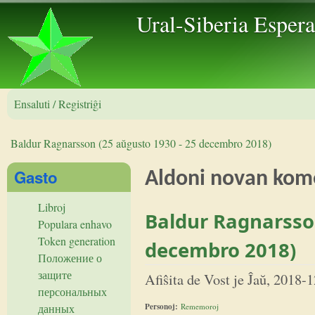
Skip to 
Ural-Siberia Esper
Ensaluti / Registriĝi
Baldur Ragnarsson (25 aŭgusto 1930 - 25 decembro 2018)
Vi estas ĉi tie
Gasto
Aldoni novan kom
Libroj
Baldur Ragnarsson
Populara enhavo
Token generation
decembro 2018)
Положение о
защите
Afiŝita de
Vost
je
Ĵaŭ, 2018-1
персональных
Personoj:
Rememoroj
данных