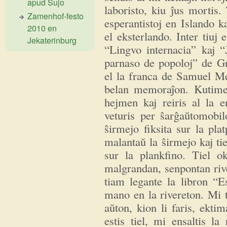
apud Ŝujo
laboristo, kiu ĵus mortis.
Zamenhof-festo
esperantistoj en Islando k
2010 en
el eksterlando. Inter tiuj e
Jekaterinburg
“Lingvo internacia” kaj “
parnaso de popoloj” de G
el la franca de Samuel Me
belan memoraĵon. Kutime n
hejmen kaj reiris al la 
veturis per ŝarĝaŭtomobil
ŝirmejo fiksita sur la pla
malantaŭ la ŝirmejo kaj tie
sur la plankfino. Tiel o
malgrandan, senpontan rive
tiam legante la libron “E
mano en la rivereton. Mi tu
aŭton, kion li faris, ekti
estis tiel, mi ensaltis la