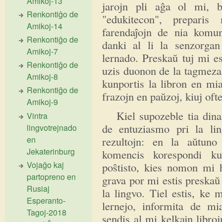
Amikoj-13
jarojn pli aĝa ol mi, b
Renkontiĝo de
"edukitecon", preparis
Amikoj-14
farendaĵojn de nia komu
Renkontiĝo de
danki al li la senzorga
Amikoj-7
lernado. Preskaŭ tuj mi es
Renkontiĝo de
uzis duonon de la tagmez
Amikoj-8
kunportis la libron en mia
Renkontiĝo de
frazojn en paŭzoj, kiuj oft
Amikoj-9
Kiel supozeble tia dinam
Vintra
de entuziasmo pri la l
lingvotrejnado
en
rezultojn: en la aŭtun
Jekaterinburg
komencis korespondi kun
Vojaĝo kaj
poŝtisto, kies nomon mi h
partopreno en
grava por mi estis preskaŭ
Rusiaj
la lingvo. Tiel estis, ke 
Esperanto-
lernejo, informita de mi
Tagoj-2018
sendis al mi kelkajn libroj