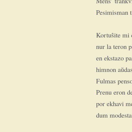
Mens’ trankvi
Pesimisman 
Kortuŝite mi 
nur la teron p
en ekstazo pa
himnon aŭdas
Fulmas penso 
Prenu eron de
por ekhavi m
dum modesta 