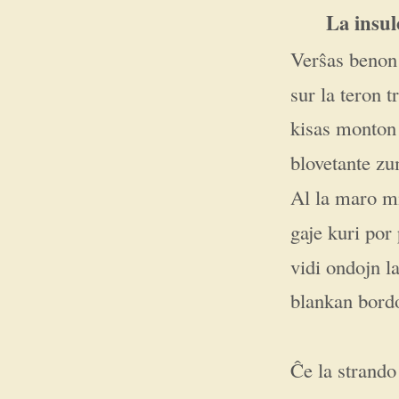
La insul
Verŝas benon 
sur la teron tr
kisas monton
blovetante z
Al la maro mi
gaje kuri por
vidi ondojn l
blankan bordo
Ĉe la strando