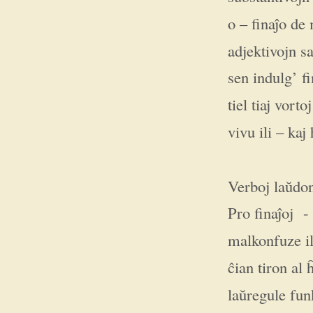
o – finaĵo de
adjektivojn s
sen indulg’ fi
tiel tiaj vorto
vivu ili – kaj
Verboj laŭdon
Pro finaĵoj - a
malkonfuze il
ĉian tiron al 
laŭregule fun