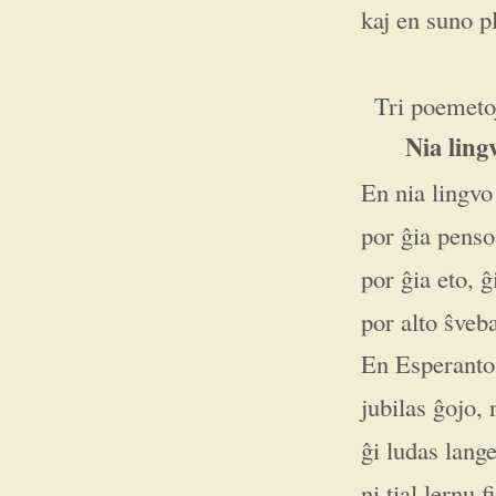
kaj en suno p
Tri poemeto
Nia ling
En nia lingvo
por ĝia penso
por ĝia eto, ĝ
por alto ŝveba
En Esperanto 
jubilas ĝojo, 
ĝi ludas lange
ni tial lernu,