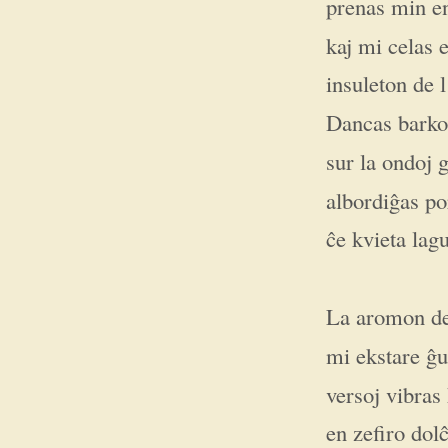
prenas min en
kaj mi celas 
insuleton de l
Dancas barko
sur la ondoj g
albordiĝas po
ĉe kvieta lag
La aromon d
mi ekstare ĝu
versoj vibras
en zefiro dolĉ