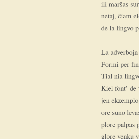
ili marŝas sur
netaj, ĉiam el
de la lingvo p
La adverbojn 
Formi per fin
Tial nia lingv
Kiel font’ de 
jen ekzemplo
ore suno levas
plore palpas p
glore venku v