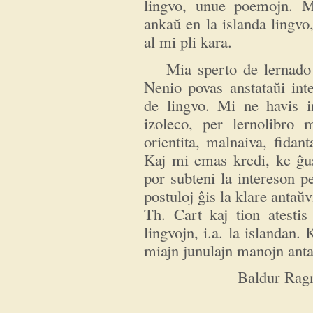
lingvo, unue poemojn. M
ankaŭ en la islanda lingvo
al mi pli kara.
Mia sperto de lernado d
Nenio povas anstataŭi int
de lingvo. Mi ne havis in
izoleco, per lernolibro m
orientita, malnaiva, fidan
Kaj mi emas kredi, ke ĝust
por subteni la intereson pe
postuloj ĝis la klare antaŭv
Th. Cart kaj tion atestis
lingvojn, i.a. la islandan. K
miajn junulajn manojn antaŭ
Baldur Rag