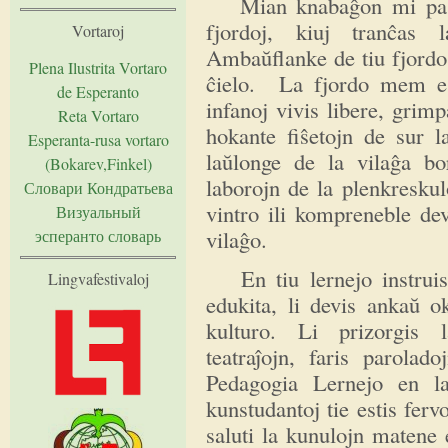
Mian knabaĝon mi pasigi
fjordoj, kiuj tranĉas 
Vortaroj
Ambaŭflanke de tiu fjordo a
Plena Ilustrita Vortaro
ĉielo. La fjordo mem est
de Esperanto
infanoj vivis libere, grim
Reta Vortaro
hokante fiŝetojn de sur la
Esperanta-rusa vortaro
laŭlonge de la vilaĝa bo
(Bokarev,Finkel)
laborojn de la plenkresku
Словари Кондратьева
vintro ili kompreneble dev
Визуальный
vilaĝo.
эсперанто словарь
En tiu lernejo instruis 
Lingvafestivaloj
edukita, li devis ankaŭ ok
kulturo. Li prizorgis 
teatraĵojn, faris parolad
Pedagogia Lernejo en la
kunstudantoj tie estis ferv
saluti la kunulojn matene