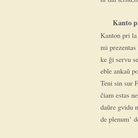
Kanto p
Kanton pri la
mi prezentas 
ke ĝi servu s
eble ankaŭ po
Teni sin sur
ĉiam estas ne
daŭre gvidu n
de plenum’ de