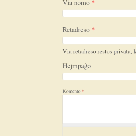
Via nomo
*
Retadreso
*
Via retadreso restos privata, k
Hejmpaĝo
Komento
*