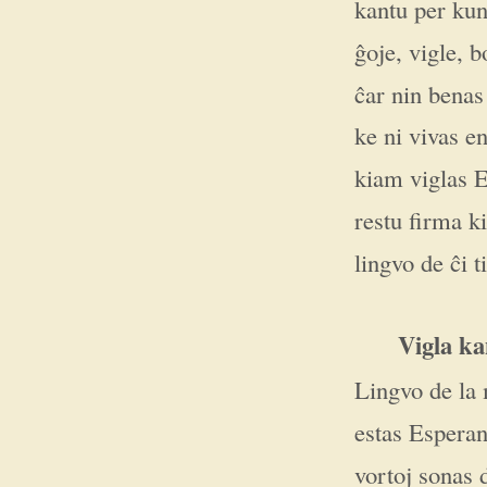
kantu per kuni
ĝoje, vigle, 
ĉar nin benas
ke ni vivas e
kiam viglas E
restu firma k
lingvo de ĉi t
Vigla ka
Lingvo de la
estas Esperan
vortoj sonas d