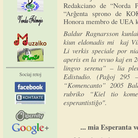
Redakciano de “Norda P
“Arĝenta sprono de KOK
Honora membro de UEA k
Baldur Ragnarsson kunla
kiun eldonadis mi kaj Vi
Li verkis speciale por ni
aperis en la revuo kaj en 2
lingvo serena” – lia ple
Sociaj retoj
Edistudio. (Paĝoj 295
“Komencanto” 2005 Bald
rubriko “Kiel tio komen
esperantistiĝo".
... mia Esperanta ve