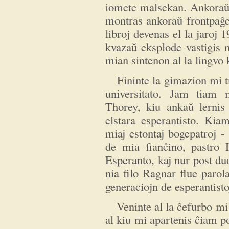
iomete malsekan. Ankoraŭ 
montras ankoraŭ frontpaĝe 
libroj devenas el la jaroj 
kvazaŭ eksplode vastigis 
mian sintenon al la lingvo 
Fininte la gimazion mi tr
universitato. Jam tiam 
Thorey, kiu ankaŭ lernis
elstara esperantisto. Kia
miaj estontaj bogepatroj 
de mia fianĉino, pastro 
Esperanto, kaj nur post du
nia filo Ragnar flue parol
generaciojn de esperantisto
Veninte al la ĉefurbo mi tu
al kiu mi apartenis ĉiam p