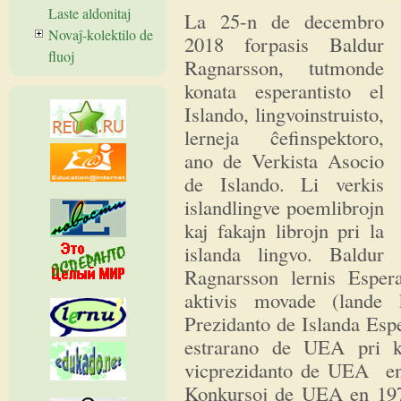
Laste aldonitaj
La 25-n de decembro
Novaĵ-kolektilo de
2018 forpasis Baldur
fluoj
Ragnarsson, tutmonde
konata esperantisto el
Islando, lingvoinstruisto,
lerneja ĉefinspektoro,
ano de Verkista Asocio
de Islando. Li verkis
islandlingve poemlibrojn
kaj fakajn librojn pri la
islanda lingvo. Baldur
Ragnarsson lernis Esper
aktivis movade (lande k
Prezidanto de Islanda Esp
estrarano de UEA pri k
vicprezidanto de UEA en 
Konkursoj de UEA en 197