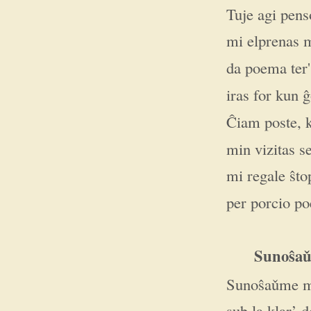
Tuje agi pens
mi elprenas 
da poema ter
iras for kun ĝ
Ĉiam poste, 
min vizitas se
mi regale ŝtop
per porcio po
Sunoŝaǔ
Sunoŝaǔme m
sub la klar’ d