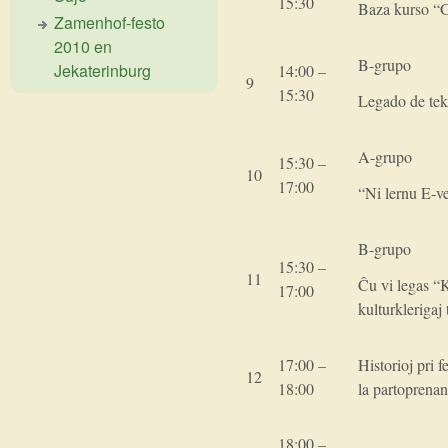
15:30
Baza kurso “G
Zamenhof-festo
2010 en
B-grupo
Jekaterinburg
14:00 –
9
15:30
Legado de tek
A-grupo
15:30 –
10
17:00
“Ni lernu E-v
B-grupo
15:30 –
11
Ĉu vi legas “
17:00
kulturklerigaj
17:00 –
Historioj pri 
12
18:00
la partoprenan
18:00 –