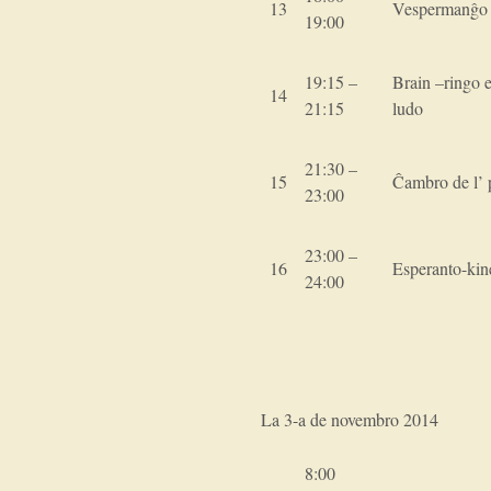
13
Vespermanĝo
19:00
19:15 –
Brain –ringo 
14
21:15
ludo
21:30 –
15
Ĉambro de l’ 
23:00
23:00 –
16
Esperanto-kin
24:00
La 3-a de novembro 2014
8:00