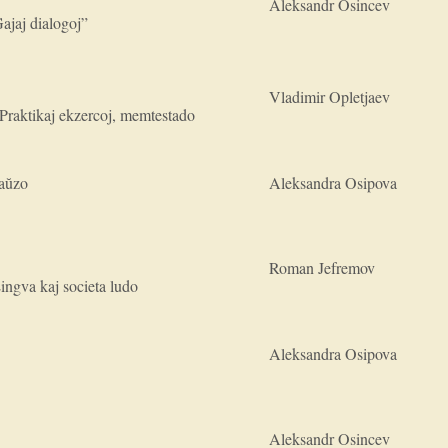
Aleksandr Osincev
ajaj dialogoj”
Vladimir Opletjaev
 Praktikaj ekzercoj, memtestado
paŭzo
Aleksandra Osipova
Roman Jefremov
Lingva kaj societa ludo
Aleksandra Osipova
Aleksandr Osincev