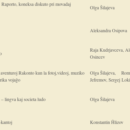
Raporto, koneksa diskuto pri movadaj
Olga Ŝilajeva
Aleksandra Osipova
Raja Kudrjavceva, A
o
Osincev
 aventuroj Rakonto kun la fotoj,videoj, muziko
Olga Ŝilajeva, Ro
erika vojaĝo
Jefremov, Sergej Lok
– lingva kaj societa ludo
Olga Ŝilajeva
-kantoj
Konstantin Ĥlizov