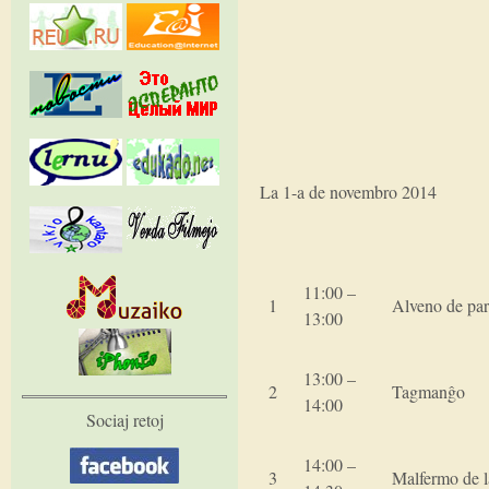
La 1-a de novembro 2014
11:00 –
1
Alveno de part
13:00
13:00 –
2
Tagmanĝo
14:00
Sociaj retoj
14:00 –
3
Malfermo de l