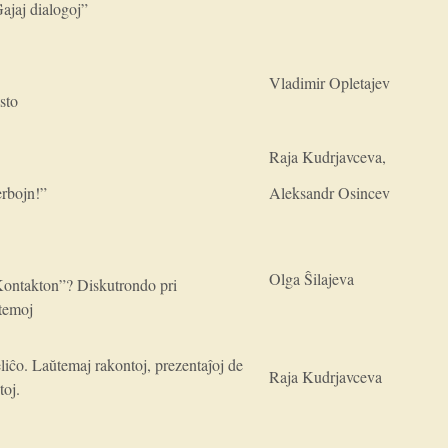
ajaj dialogoj”
Vladimir Opletajev
sto
Raja Kudrjavceva,
erbojn!”
Aleksandr Osincev
Olga Ŝilajeva
Kontakton”? Diskutrondo pri
 temoj
feliĉo. Laŭtemaj rakontoj, prezentaĵoj de
Raja Kudrjavceva
toj.