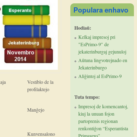
Populara enhavo
Hodiaŭ:
Kelkaj impresoj pri
"EsPrimo-9" de
jekaterinburgaj gejunuloj
Aŭtuna lingvotrejnado en
Jekaterinburgo
Aliĝintoj al EsPrimo-9
aja
Vestiblo de la
profilaktejo
Tuta tempo:
Impresoj de komencantoj,
Manĝejo
kiuj la unuan fojon
partoprenis regionan
renkontiĝon “Esperantista
Kunvensalono
Primavero”.