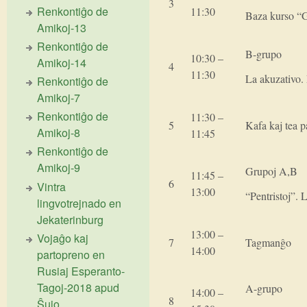
3
Renkontiĝo de
11:30
Baza kurso “G
Amikoj-13
Renkontiĝo de
B-grupo
10:30 –
Amikoj-14
4
11:30
La akuzativo.
Renkontiĝo de
Amikoj-7
Renkontiĝo de
11:30 –
5
Kafa kaj tea 
Amikoj-8
11:45
Renkontiĝo de
Amikoj-9
Grupoj A,B
11:45 –
6
Vintra
13:00
“Pentristoj”. 
lingvotrejnado en
Jekaterinburg
13:00 –
Vojaĝo kaj
7
Tagmanĝo
14:00
partopreno en
Rusiaj Esperanto-
Tagoj-2018 apud
A-grupo
14:00 –
8
Ŝujo