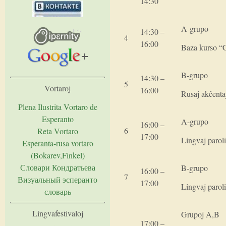
14:30
A-grupo
14:30 –
4
16:00
Baza kurso “G
B-grupo
14:30 –
5
Vortaroj
16:00
Rusaj akĉenta
Plena Ilustrita Vortaro de
Esperanto
A-grupo
16:00 –
6
Reta Vortaro
17:00
Lingvaj paroli
Esperanta-rusa vortaro
(Bokarev,Finkel)
Словари Кондратьева
B-grupo
16:00 –
7
Визуальный эсперанто
17:00
Lingvaj paroli
словарь
Lingvafestivaloj
Grupoj A,B
17:00 –