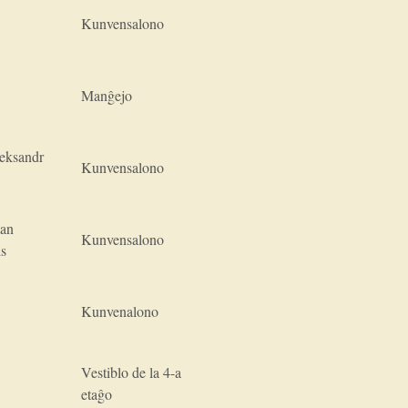
Kunvensalono
Manĝejo
leksandr
Kunvensalono
man
Kunvensalono
is
Kunvenalono
Vestiblo de la 4-a
etaĝo