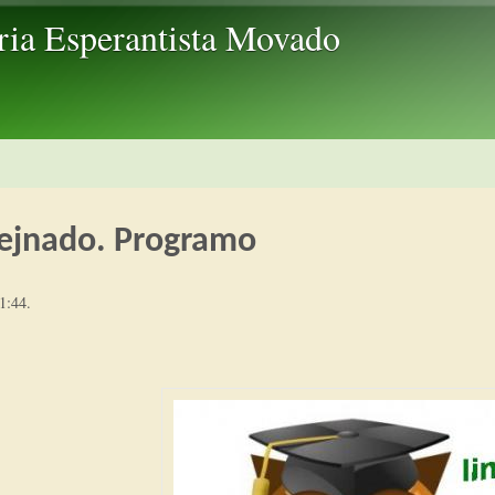
Skip to main content
ria Esperantista Movado
rejnado. Programo
1:44
.