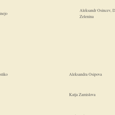
Aleksandr Osincev, D
nto – kinejo
Zelenina
stiko
Aleksandra Osipova
Katja Zamislova