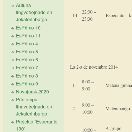
Aŭtuna
22:30 –
lingvotrejnado en
14
Espera
23:30
Jekaterinburgo
EsPrimo-10
EsPrimo-11
EsPrimo-4
EsPrimo-5
EsPrimo-6
La 2-a de novembro 2014
EsPrimo-7
EsPrimo-8
8:00 –
EsPrimo-9
1
Matena gimna
9:00
Novojarsk-2020
Printempa
9:00 –
lingvotrejnado en
2
Matenmanĝo
10:00
Jekaterinburgo
Projekto “Esperanto
A-grupo
130”
10:00 –