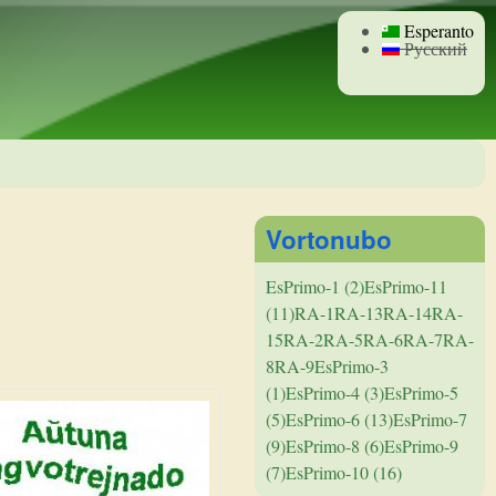
Esperanto
Русский
Vortonubo
EsPrimo-1 (2)
EsPrimo-11
(11)
RA-1
RA-13
RA-14
RA-
15
RA-2
RA-5
RA-6
RA-7
RA-
8
RA-9
EsPrimo-3
(1)
EsPrimo-4 (3)
EsPrimo-5
(5)
EsPrimo-6 (13)
EsPrimo-7
(9)
EsPrimo-8 (6)
EsPrimo-9
(7)
EsPrimo-10 (16)