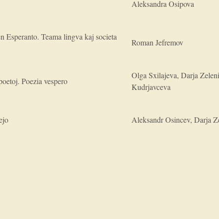
Aleksandra Osipova
en Esperanto. Teama lingva kaj societa
Roman Jefremov
Olga Sxilajeva, Darja Zelen
poetoj. Poezia vespero
Kudrjavceva
ejo
Aleksandr Osincev, Darja Z