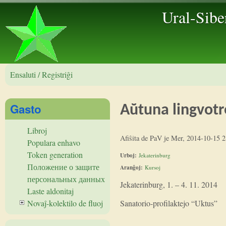
Ural-Sibe
Ensaluti / Registriĝi
Gasto
Aŭtuna lingvot
Libroj
Afiŝita de
PaV
je
Mer, 2014-10-15 2
Populara enhavo
Token generation
Urboj:
Jekaterinburg
Положение о защите
Aranĝoj:
Kursoj
персональных данных
Jekaterinburg, 1. – 4. 11. 2014
Laste aldonitaj
Sanatorio-profilaktejo “Uktus”
Novaĵ-kolektilo de fluoj