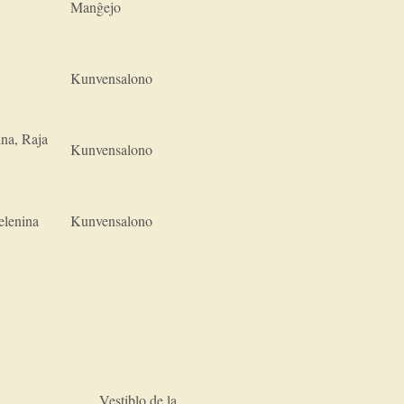
Manĝejo
Kunvensalono
ina, Raja
Kunvensalono
elenina
Kunvensalono
Vestiblo de la