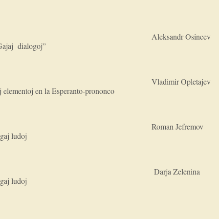
Aleksandr Osincev
ajaj dialogoj”
Vladimir Opletajev
j elementoj en la Esperanto-prononco
Roman Jefremov
gaj ludoj
Darja Zelenina
gaj ludoj