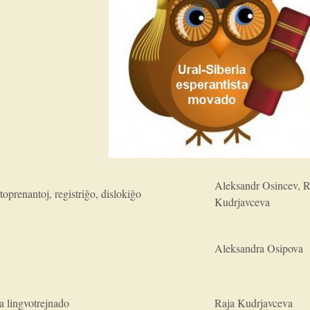
Aleksandr Osincev, R
oprenantoj, registriĝo, dislokiĝo
Kudrjavceva
Aleksandra Osipova
a lingvotrejnado
Raja Kudrjavceva