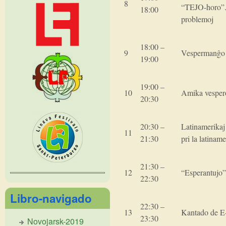
8
“TEJO-horo”. 
18:00
problemoj
18:00 –
9
Vespermanĝo
19:00
19:00 –
10
Amika vesper
20:30
20:30 –
Latinamerikaj
11
21:30
pri la latinam
21:30 –
12
“Esperantujo” 
22:30
Libro-navigado
22:30 –
13
Kantado de E
23:30
Novojarsk-2019