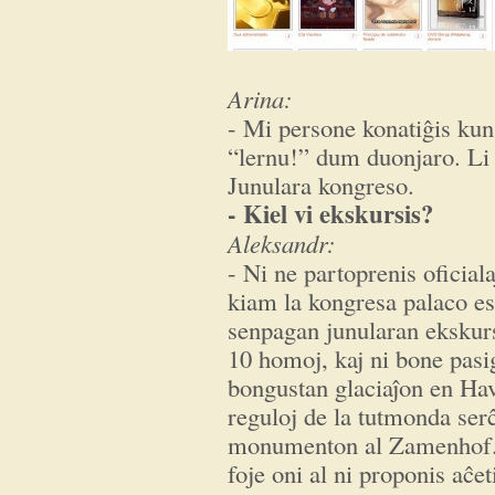
Arina:
- Mi persone konatiĝis ku
“lernu!” dum duonjaro. Li e
Junulara kongreso.
- Kiel vi ekskursis?
Aleksandr:
- Ni ne partoprenis oficial
kiam la kongresa palaco est
senpagan junularan ekskur
10 homoj, kaj ni bone pasig
bongustan glaciaĵon en Hav
reguloj de la tutmonda ser
monumenton al Zamenhof. N
foje oni al ni proponis aĉet