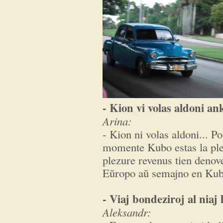
- Kion vi volas aldoni an
Arina:
- Kion ni volas aldoni... P
momente Kubo estas la plej
plezure revenus tien denov
Eŭropo aŭ semajno en Kub
- Viaj bondeziroj al niaj 
Aleksandr: