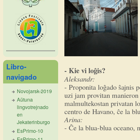
Libro-
- Kie vi loĝis?
navigado
Aleksandr:
- Proponita loĝado ŝajnis po
Novojarsk-2019
uzi jam provitan manieron
Aŭtuna
malmultekostan privatan loĝ
lingvotrejnado
centro de Havano, ĉe la bl
en
Arina:
Jekaterinburgo
- Ĉe la blua-blua oceano, m
EsPrimo-10
EsPrimo-11