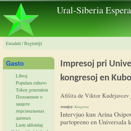
Skip to 
Ural-Siberia Esper
Ensaluti / Registriĝi
Gasto
Impresoj pri Unive
Libroj
kongresoj en Kub
Populara enhavo
Token generation
Afiŝita de
Viktor Kudrjavcev
Положение о
защите
Aranĝoj:
Kongresoj
персональных
Intervjuo kun Arina Osipo
данных
partopreno en Universala 
Laste aldonitaj