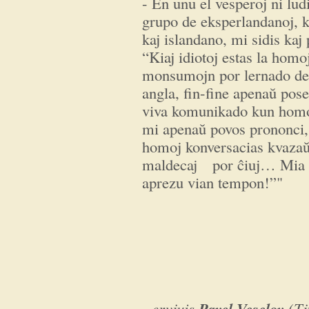
- En unu el vesperoj ni lud
grupo de eksperlandanoj, k
kaj islandano, mi sidis kaj 
“Kiaj idiotoj estas la homo
monsumojn por lernado de 
angla, fin-fine apenaŭ pose
viva komunikado kun homoj
mi apenaŭ povos prononci, e
homoj konversacias kvazaŭ 
maldecaj por ĉiuj… Mia bo
aprezu vian tempon!”"
Pavel Veselov
ervjuis
(Tj