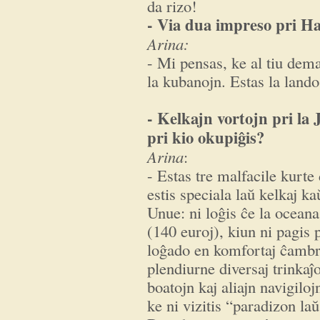
da rizo!
- Via dua impreso pri H
Arina:
- Mi pensas, ke al tiu dem
la kubanojn. Estas la lando
- Kelkajn vortojn pri la 
pri kio okupiĝis?
Arina
:
- Estas tre malfacile kurte 
estis speciala laŭ kelkaj ka
Unue: ni loĝis ĉe la ocean
(140 euroj), kiun ni pagis 
loĝado en komfortaj ĉambr
plendiurne diversaj trinkaĵ
boatojn kaj aliajn navigiloj
ke ni vizitis “paradizon laŭ