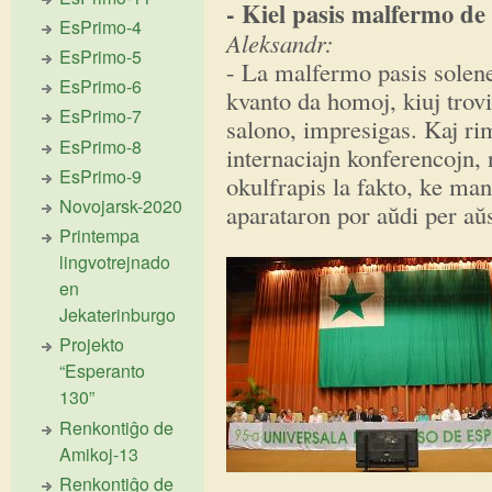
- Kiel pasis malfermo de
EsPrimo-4
Aleksandr:
EsPrimo-5
- La malfermo pasis solene
EsPrimo-6
kvanto da homoj, kiuj tro
EsPrimo-7
salono, impresigas. Kaj ri
EsPrimo-8
internaciajn konferencojn, 
EsPrimo-9
okulfrapis la fakto, ke ma
Novojarsk-2020
aparataron por aŭdi per aŭs
Printempa
lingvotrejnado
en
Jekaterinburgo
Projekto
“Esperanto
130”
Renkontiĝo de
Amikoj-13
Renkontiĝo de