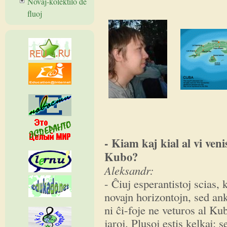
Novaĵ-kolektilo de
fluoj
- Kiam kaj kial al vi veni
Kubo?
Aleksandr:
- Ĉiuj esperantistoj scias
novajn horizontojn, sed ank
ni ĉi-foje ne veturos al K
jaroj. Plusoj estis kelkaj: 