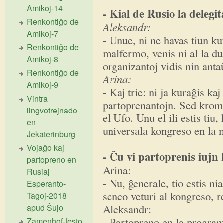
Amikoj-14
- Kial de Rusio la delegi
Renkontiĝo de
Aleksandr:
Amikoj-7
- Unue, ni ne havas tiun kut
Renkontiĝo de
malfermo, venis ni al la du
Amikoj-8
organizantoj vidis nin ant
Renkontiĝo de
Arina:
Amikoj-9
- Kaj trie: ni ja kuraĝis kaj
Vintra
partoprenantojn. Sed krom n
lingvotrejnado
el Ufo. Unu el ili estis tiu,
en
universala kongreso en la 
Jekaterinburg
Vojaĝo kaj
- Ĉu vi partoprenis iujn
partopreno en
Arina:
Rusiaj
- Nu, ĝenerale, tio estis ni
Esperanto-
senco veturi al kongreso, re
Tagoj-2018
Aleksandr:
apud Ŝujo
- Partopreno en la program
Zamenhof-festo