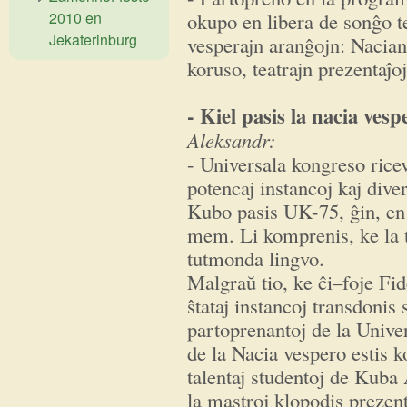
2010 en
okupo en libera de sonĝo te
Jekaterinburg
vesperajn aranĝojn: Nacian
koruso, teatrajn prezentaĵo
- Kiel pasis la nacia vesp
Aleksandr:
- Universala kongreso rice
potencaj instancoj kaj div
Kubo pasis UK-75, ĝin, en 
mem. Li komprenis, ke la 
tutmonda lingvo.
Malgraŭ tio, ke ĉi–foje Fide
ŝtataj instancoj transdonis
partoprenantoj de la Unive
de la Nacia vespero estis k
talentaj studentoj de Kub
la mastroj klopodis prezen