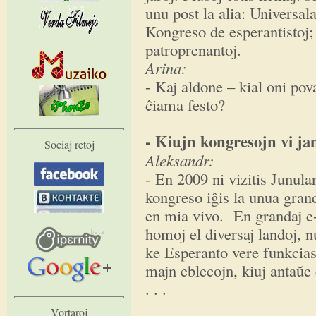
unu post la alia: Universal
Kongreso de esperantistoj; 
patroprenantoj.
Arina:
- Kaj aldone – kial oni pov
ĉiama festo?
- Kiujn kongresojn vi j
Sociaj retoj
Aleksandr:
- En 2009 ni vizitis Junul
kongreso iĝis la unua gran
en mia vivo. En grandaj e-
homoj el diversaj landoj, nu
ke Esperanto vere funkcias
majn eblecojn, kiuj antaŭe e
. . .
Vortaroj