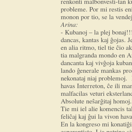
renkonti malbonvesti-tan k
probleme. Por mi restis eni
monon por tio, se la vendej
Arina:
- Kubanoj – la plej bonaj!!
dancas, kantas kaj ĝojas. Je
en alia ritmo, tiel tie ĉio 
tia malgranda mondo en An
dancanta kaj vivĝoja kuban
lando ĝenerale mankas prob
nekonataj niaj problemoj. Il
havas Interreton, ĉe ili man
malfacilas veturi eksterland
Absolute neŝarĝitaj homoj.
Tie mi iel alie komencis ta
feliĉaj kaj ĝui la vivon hav
En la kongreso mi konatiĝ
esperantisto. Lia patrino