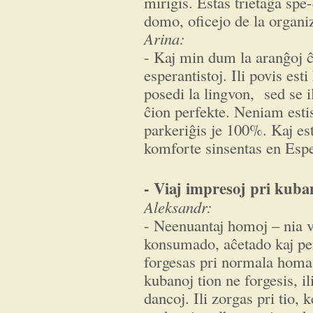
mirigis. Estas trietaĝa spe
domo, oficejo de la organiz
Arina:
- Kaj min dum la aranĝoj ĉ
esperantistoj. Ili povis es
posedi la lingvon, sed se ili
ĉion perfekte. Neniam estis
parkeriĝis je 100%. Kaj est
komforte sinsentas en Esp
- Viaj impresoj pri kuba
Aleksandr:
- Neenuantaj homoj – nia v
konsumado, aĉetado kaj pe
forgesas pri normala homa
kubanoj tion ne forgesis, i
dancoj. Ili zorgas pri tio, k