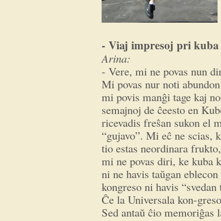
- Viaj impresoj pri kuba
Arina:
- Vere, mi ne povas nun di
Mi povas nur noti abundon
mi povis manĝi tage kaj n
semajnoj de ĉeesto en Kubo
ricevadis freŝan sukon el 
“gujavo”. Mi eĉ ne scias, ki
tio estas neordinara frukto
mi ne povas diri, ke kuba k
ni ne havis taŭgan eblecon
kongreso ni havis “svedan t
Ĉe la Universala kon-greso 
Sed antaŭ ĉio memoriĝas la