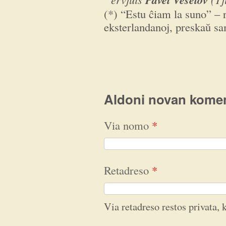
(*) “Estu ĉiam la suno” – 
eksterlandanoj, preskaŭ s
Aldoni novan kome
Via nomo
*
Retadreso
*
Via retadreso restos privata, k