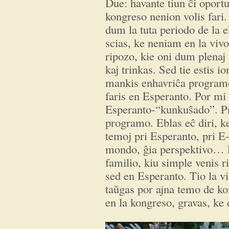
Due: havante tiun ĉi oportu
kongreso nenion volis fari. 
dum la tuta periodo de la 
scias, ke neniam en la vivo
ripozo, kie oni dum plenaj
kaj trinkas. Sed tie estis i
mankis enhavriĉa programo. 
faris en Esperanto. Por mi 
Esperanto-“kunkuŝado”. Pr
programo. Eblas eĉ diri, ke 
temoj pri Esperanto, pri E
mondo, ĝia perspektivo… L
familio, kiu simple venis ri
sed en Esperanto. Tio la v
taŭgas por ajna temo de ko
en la kongreso, gravas, ke 