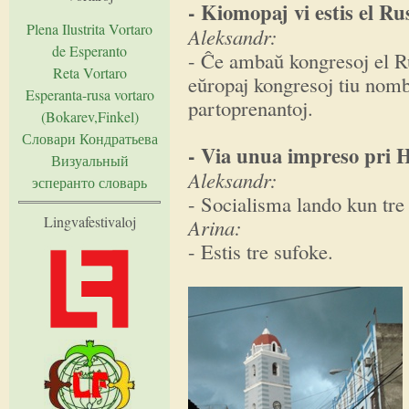
- Kiomopaj vi estis el Ru
Plena Ilustrita Vortaro
Aleksandr:
de Esperanto
- Ĉe ambaŭ kongresoj el Ru
Reta Vortaro
eŭropaj kongresoj tiu nomb
Esperanta-rusa vortaro
partoprenantoj.
(Bokarev,Finkel)
Словари Кондратьева
- Via unua impreso pri 
Визуальный
Aleksandr:
эсперанто словарь
- Socialisma lando kun tre 
Lingvafestivaloj
Arina:
- Estis tre sufoke.