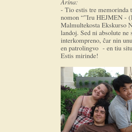
Arina:
- Tio estis tre memorinda t
nomon “”Iru HEJMEN - (H
Malmultekosta Ekskurso Neo
landoj. Sed ni absolute ne 
interkompreno, ĉar nin unu
en patrolingvo - en tiu sit
Estis mirinde!