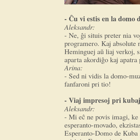
- Ĉu vi estis en la domo
Aleksandr:
- Ne, ĝi situis preter nia v
programero. Kaj absolute n
Heminguej aŭ liaj verkoj, s
aparta akordiĝo kaj apatra
Arina:
- Sed ni vidis la domo-mu
fanfaroni pri tio!
- Viaj impresoj pri kubaj
Aleksandr:
- Mi eĉ ne povis imagi, ke
esperanto-movado, ekzista
Esperanto-Domo de Kuba 