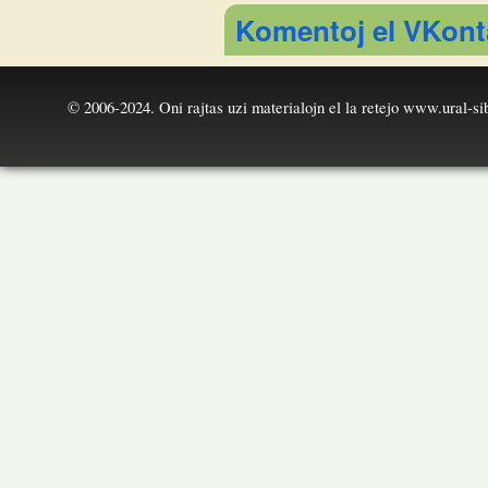
I'm a spammer
Komentoj el VKont
© 2006-2024. Oni rajtas uzi materialojn el la retejo
www.ural-sib