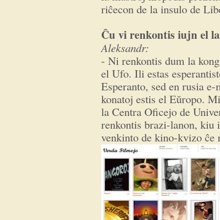
riĉecon de la insulo de Lib
Ĉu vi renkontis iujn el l
Aleksandr:
- Ni renkontis dum la kongr
el Ufo. Ili estas esperantis
Esperanto, sed en rusia e
konatoj estis el Eŭropo. M
la Centra Oficejo de Univ
renkontis brazi-lanon, kiu 
venkinto de kino-kvizo ĉe 