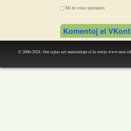
Mi ne estas spamanto
I'm a spammer
Komentoj el VKont
© 2006-2024. Oni rajtas uzi materialojn el la retejo
www.ural-sib