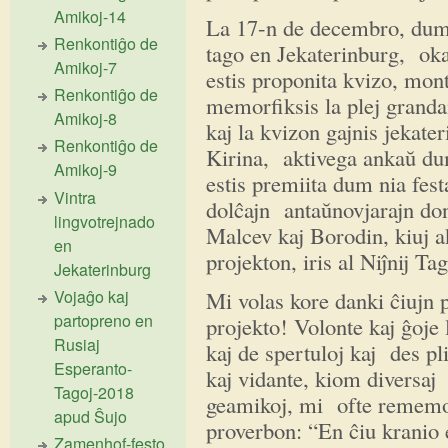
Amikoj-14
La 17-n de decembro, dum 
Renkontiĝo de
tago en Jekaterinburg, okaz
Amikoj-7
estis proponita kvizo, mont
Renkontiĝo de
memorfiksis la plej grandan
Amikoj-8
kaj la kvizon gajnis jekate
Renkontiĝo de
Kirina, aktivega ankaŭ dum
Amikoj-9
estis premiita dum nia festa
Vintra
dolĉajn antaŭnovjarajn don
lingvotrejnado
Malcev kaj Borodin, kiuj ak
en
projekton, iris al Niĵnij Tag
Jekaterinburg
Vojaĝo kaj
Mi volas kore danki ĉiujn p
partopreno en
projekto! Volonte kaj ĝoje 
Rusiaj
kaj de spertuloj kaj des pl
Esperanto-
kaj vidante, kiom diversaj 
Tagoj-2018
geamikoj, mi ofte rememo
apud Ŝujo
proverbon: “En ĉiu kranio
Zamenhof-festo