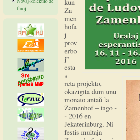
kun
Novaĵ-kolektilo de
fluoj
Za
men
hofa
j
prov
erbo
j” –
esta
s
reta projekto,
okazigita dum unu
monato antaŭ la
Zamenhof – tago -
- 2016 en
Jekaterinburg. Ni
festis multajn
Zamenhof - tagojn