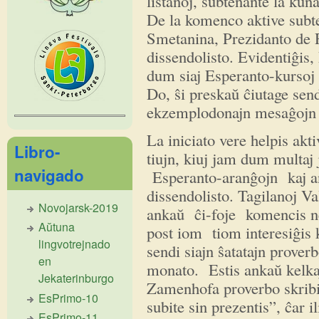
listanoj, subtenante la kun
De la komenco aktive subte
Smetanina, Prezidanto de 
dissendolisto. Evidentiĝis, 
dum siaj Esperanto-kursoj
Do, ŝi preskaŭ ĉiutage sendi
ekzemplodonajn mesaĝojn 
La iniciato vere helpis akti
Libro-
tiujn, kiuj jam dum multaj 
navigado
Esperanto-aranĝojn kaj an
dissendolisto. Tagilanoj Va
Novojarsk-2019
ankaŭ ĉi-foje komencis ne
Aŭtuna
post iom tiom interesiĝis 
lingvotrejnado
sendi siajn ŝatatajn proverb
en
monato. Estis ankaŭ kelka
Jekaterinburgo
Zamenhofa proverbo skribi, 
EsPrimo-10
subite sin prezentis”, ĉar 
EsPrimo-11