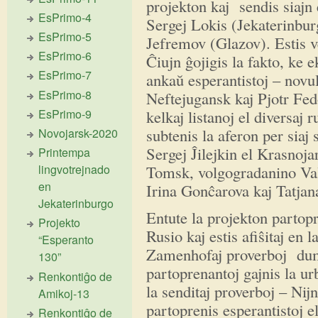
projekton kaj sendis siajn 
EsPrimo-4
Sergej Lokis (Jekaterinbu
EsPrimo-5
Jefremov (Glazov). Estis v
EsPrimo-6
Ĉiujn ĝojigis la fakto, ke 
EsPrimo-7
ankaŭ esperantistoj – novul
EsPrimo-8
Neftejugansk kaj Pjotr Fe
kelkaj listanoj el diversaj r
EsPrimo-9
subtenis la aferon per siaj
Novojarsk-2020
Sergej Ĵilejkin el Krasnoj
Printempa
Tomsk, volgogradanino Val
lingvotrejnado
en
Irina Gonĉarova kaj Tatjan
Jekaterinburgo
Entute la projekton partopr
Projekto
Rusio kaj estis afiŝitaj en 
“Esperanto
Zamenhofaj proverboj dum
130”
partoprenantoj gajnis la u
Renkontiĝo de
la senditaj proverboj – Nij
Amikoj-13
partoprenis esperantistoj e
Renkontiĝo de