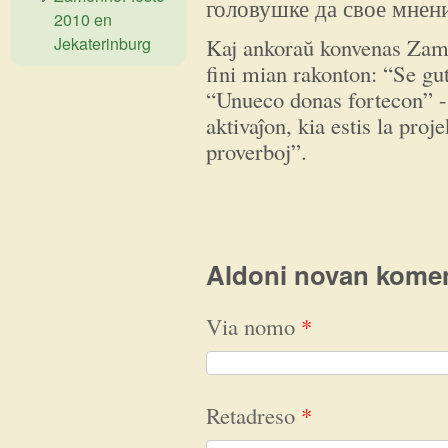
головушке да свое мнен
2010 en
Kaj ankoraŭ konvenas Zame
Jekaterinburg
fini mian rakonton: “Se gut
“Unueco donas fortecon” - 
aktivaĵon, kia estis la pro
proverboj”.
Aldoni novan kome
Via nomo
*
Retadreso
*