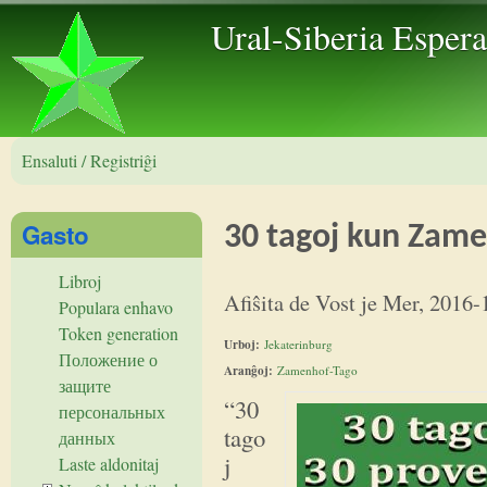
Skip to 
Ural-Siberia Esper
Ensaluti / Registriĝi
Gasto
30 tagoj kun Zame
Libroj
Afiŝita de
Vost
je
Mer, 2016-
Populara enhavo
Token generation
Urboj:
Jekaterinburg
Положение о
Aranĝoj:
Zamenhof-Tago
защите
“30
персональных
tago
данных
j
Laste aldonitaj