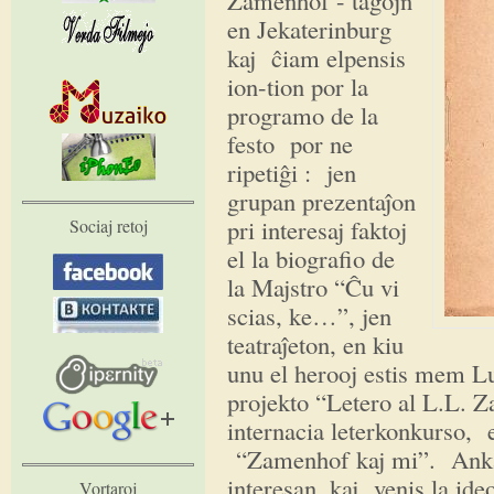
en Jekaterinburg
kaj ĉiam elpensis
ion-tion por la
programo de la
festo por ne
ripetiĝi : jen
grupan prezentaĵon
pri interesaj faktoj
Sociaj retoj
el la biografio de
la Majstro “Ĉu vi
scias, ke…”, jen
teatraĵeton, en kiu
unu el herooj estis mem L
projekto “Letero al L.L. Z
internacia leterkonkurso, 
“Zamenhof kaj mi”. Ankaŭ ĉ
interesan, kaj venis la ide
Vortaroj