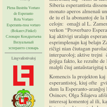
Siberia esperantista disse
Plena Ilustrita Vortaro
monato aperos almenaŭ unu
de Esperanto
de iu el la abonantoj de la
Reta Vortaro
celojn: omaĝi al L. Zamenh
Esperanta-rusa vortaro
verkon “Proverbaro Esperan
(Bokarev,Finkel)
kaj aktivigi uralajn esperant
Словари Кондратьева
esprimplenajn kaj belajn Z
Визуальный
riĉigi nian ĉiutagan parola
эсперанто словарь
interparoloj; aktive trejn
Lingvafestivaloj
ĝojiga fakto, ke rezulte de 
malpli ĉiuj antaŭstarigitaj t
Komencis la projekton kaj 
esperantistoj, kiuj ofte gv
dum la Esperanto-aranĝoj k
Osincev, Olga Ŝilajeva afiŝ
interesaj komentoj al ili, 