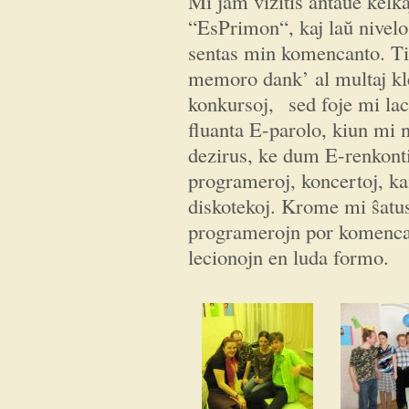
Mi jam vizitis antaŭe kelk
“EsPrimon“, kaj laŭ nivel
sentas min komencanto. Tiu
memoro dank’ al multaj kle
konkursoj, sed foje mi laci
fluanta E-parolo, kiun mi 
dezirus, ke dum E-renkontiĝ
programeroj, koncertoj, k
diskotekoj. Krome mi ŝatus
programerojn por komencant
lecionojn en luda formo.