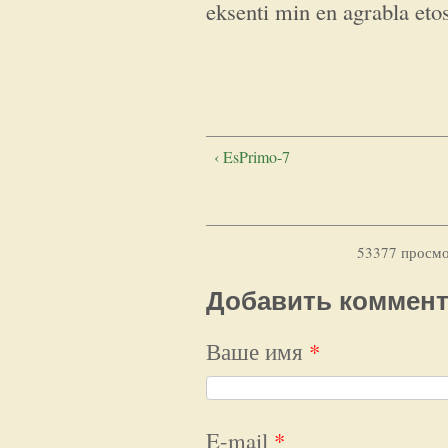
eksenti min en agrabla eto
‹ EsPrimo-7
53377 просм
Добавить коммен
Ваше имя
*
E-mail
*