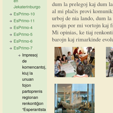
en
dum la prelegoj kaj dum la 
Jekaterinburgo
al mi plaĉis provi komuniki
EsPrimo-10
urboj de nia lando, dum la
EsPrimo-11
novajn por mi vortojn kaj f
EsPrimo-4
Mi opinias, ke tiaj renkont
EsPrimo-5
barojn kaj rimarkinde evolu
EsPrimo-6
EsPrimo-7
Impresoj
de
komencantoj,
kiuj la
unuan
fojon
partoprenis
regionan
renkontiĝon
“Esperantista