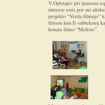
V.Opletajev pri tjumena e
interese estis por mi aŭsk
projekto “Verda filmejo” ka
filmon kun E-subtekstoj ka
konata filmo “Mefisto”.