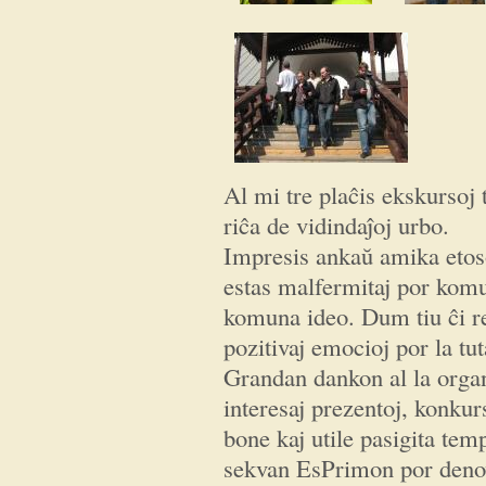
Al mi tre plaĉis ekskursoj
riĉa de vidindaĵoj urbo.
Impresis ankaŭ amika etoso 
estas malfermitaj por komun
komuna ideo. Dum tiu ĉi r
pozitivaj emocioj por la tu
Grandan dankon al la organ
interesaj prezentoj, konkurs
bone kaj utile pasigita te
sekvan EsPrimon por denov