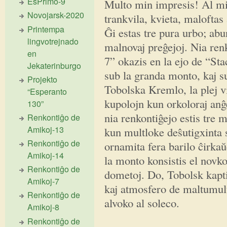
EsPrimo-9
Multo min impresis! Al mi 
Novojarsk-2020
trankvila, kvieta, maloftas
Printempa
Ĝi estas tre pura urbo; abu
lingvotrejnado
malnovaj preĝejoj. Nia ren
en
7” okazis en la ejo de “Staci
Jekaterinburgo
sub la granda monto, kaj su
Projekto
Tobolska Kremlo, la plej vi
“Esperanto
kupolojn kun orkoloraj anĝ
130”
nia renkontiĝejo estis tre 
Renkontiĝo de
Amikoj-13
kun multloke deŝutigxinta s
Renkontiĝo de
ornamita fera barilo ĉirka
Amikoj-14
la monto konsistis el novko
Renkontiĝo de
dometoj. Do, Tobolsk kapti
Amikoj-7
kaj atmosfero de maltumul
Renkontiĝo de
alvoko al soleco.
Amikoj-8
Renkontiĝo de