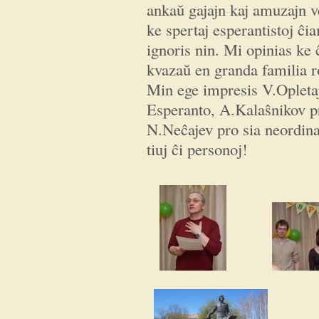
ankaŭ gajajn kaj amuzajn v
ke spertaj esperantistoj ĉia
ignoris nin. Mi opinias ke 
kvazaŭ en granda familia r
Min ege impresis V.Opletaj
Esperanto, A.Kalaŝnikov pro
N.Neĉajev pro sia neordina
tiuj ĉi personoj!