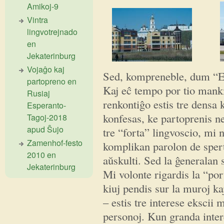
Amikoj-9
Vintra
lingvotrejnado
en
Jekaterinburg
Vojaĝo kaj
Sed, kompreneble, dum “Es
partopreno en
Kaj eĉ tempo por tio mankis
Rusiaj
renkontiĝo estis tre densa
Esperanto-
konfesas, ke partoprenis n
Tagoj-2018
apud Ŝujo
tre “forta” lingvoscio, mi 
Zamenhof-festo
komplikan parolon de sperta
2010 en
aŭskulti.
Sed la ĝeneralan
Jekaterinburg
Mi volonte rigardis la “por
kiuj pendis sur la muroj kaj
– estis tre interese ekscii
personoj. Kun granda inter