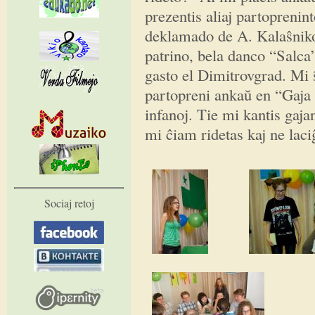
prezentis aliaj partoprenin
deklamado de A. Kalaŝnikov
patrino, bela danco “Salca
gasto el Dimitrovgrad. Mi 
partopreni ankaŭ en “Gaja 
infanoj. Tie mi kantis gaj
mi ĉiam ridetas kaj ne laciĝ
Sociaj retoj