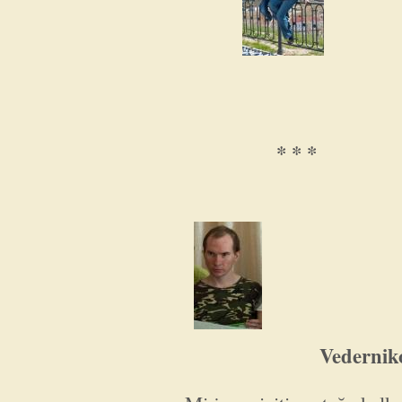
* * *
Vedernikov Je