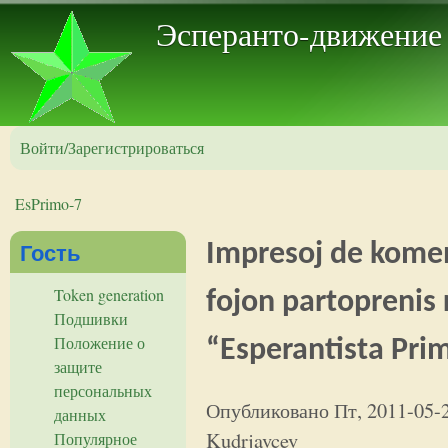
Пер
Эсперанто-движение
Войти/Зарегистрироваться
EsPrimo-7
Вы здесь
Гость
Impresoj de komen
Token generation
fojon partoprenis
Подшивки
Положение о
“Esperantista Pri
защите
персональных
Опубликовано
Пт, 2011-05-
данных
Kudrjavcev
Популярное