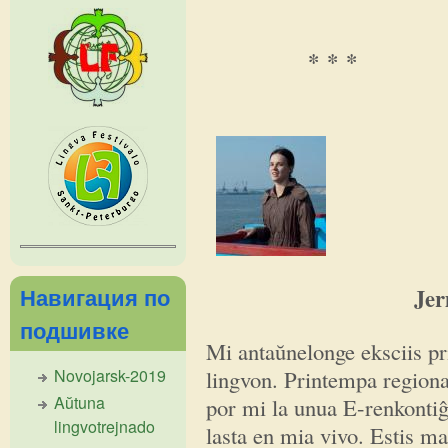
* * *
Навигация по
Jermakova 
подшивке
Mi antaŭnelonge eksciis pr
lingvon. Printempa regiona
Novojarsk-2019
Aŭtuna
por mi la unua E-renkontiĝ
lingvotrejnado
lasta en mia vivo. Estis m