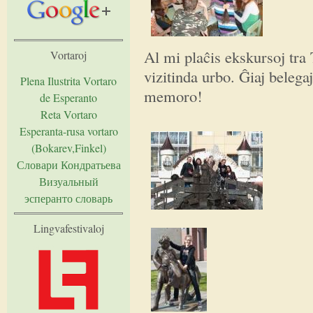
Al mi plaĉis ekskursoj tra
Vortaroj
vizitinda urbo. Ĝiaj belega
Plena Ilustrita Vortaro
memoro!
de Esperanto
Reta Vortaro
Esperanta-rusa vortaro
(Bokarev,Finkel)
Словари Кондратьева
Визуальный
эсперанто словарь
Lingvafestivaloj