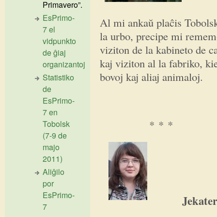
Primavero”.
EsPrimo-
Al mi ankaŭ plaĉis Tobolsk
7 el
la urbo, precipe mi remem
vidpunkto
viziton de la kabineto de 
de ĝiaj
kaj viziton al la fabriko, 
organizantoj
bovoj kaj aliaj animaloj.
Statistiko
de
EsPrimo-
7 en
* * *
Tobolsk
(7-9 de
majo
2011)
Aliĝilo
por
EsPrimo-
Jekate
7