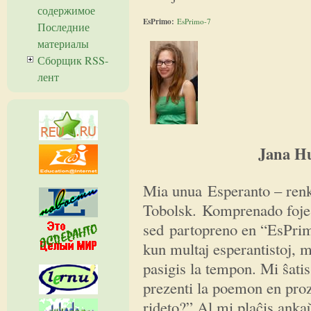
содержимое
EsPrimo:
EsPrimo-7
Последние
материалы
Сборщик RSS-
лент
Jana Husan
Mia unua Esperanto – renk
Tobolsk.
Komprenado foje 
sed partopreno en “EsPrimo”
kun multaj esperantistoj, m
pasigis la tempon. Mi ŝati
prezenti la poemon en proz
rideto?” Al mi plaĉis ankaŭ