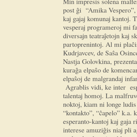
Min impresis solena malfe
post ĝi “Amika Vespero”, k
kaj gajaj komunaj kantoj. T
vesperaj programeroj mi f
diversajn teatraĵetojn kaj s
partoprenintoj. Al mi plaĉ
Kudrjavcev, de Saŝa Osinc
Nastja Golovkina, prezenta
kuraĝa elpaŝo de komencan
elpaŝoj de malgrandaj infan
Agrablis vidi, ke inter esp
talentaj homoj. La malfruv
noktoj, kiam ni longe ludis
“kontakto”, “ĉapelo” k.a. 
esperanto-kantoj kaj gaja r
interese amuziĝis niaj pli a