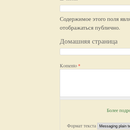
Содержимое этого поля явля
отображаться публично.
Домашняя страница
Komento
*
Более подр
Формат текста