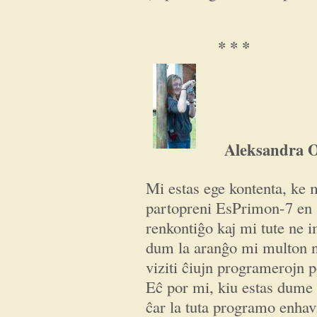
* * *
Aleksandra O
Mi estas ege kontenta, ke 
partopreni EsPrimon-7 en
renkontiĝo kaj mi tute ne i
dum la aranĝo mi multon n
viziti ĉiujn programerojn p
Eĉ por mi, kiu estas dume 
ĉar la tuta programo enhavi