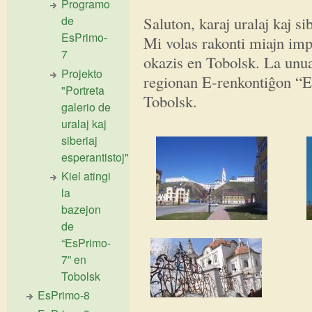
Programo
Saluton, karaj uralaj kaj si
de
EsPrimo-
Mi volas rakonti miajn imp
7
okazis en Tobolsk. La unu
Projekto
regionan E-renkontiĝon “E
"Portreta
Tobolsk.
galerio de
uralaj kaj
siberiaj
esperantistoj"
Kiel atingi
la
bazejon
de
“EsPrimo-
7” en
Tobolsk
EsPrimo-8