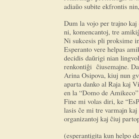
adiaŭo subite ekfrontis nin,
Dum la vojo per trajno ka
ni, komencantoj, tre amiki
Ni sukcesis pli proksime i
Esperanto vere helpas ami
decidis daŭrigi nian lingvo
renkontiĝi ĉiusemajne. Da
Arina Osipova, kiuj nun gv
aparta danko al Raja kaj V
en la “Domo de Amikeco”
Fine mi volas diri, ke “Es
lasis ĉe mi tre varmajn kaj
organizantoj kaj ĉiuj parto
(esperantigita kun helpo d