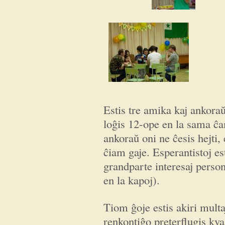
Estis tre amika kaj ankoraŭ
loĝis 12-ope en la sama ĉam
ankoraŭ oni ne ĉesis hejti,
ĉiam gaje. Esperantistoj es
grandparte interesaj perso
en la kapoj).
Tiom ĝoje estis akiri multa
renkontiĝo preterflugis k