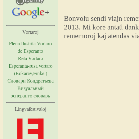
Bonvolu sendi viajn remem
2013
. Mi kore antaŭ dan
Vortaroj
rememoroj kaj atendas vi
Plena Ilustrita Vortaro
de Esperanto
Reta Vortaro
Esperanta-rusa vortaro
(Bokarev,Finkel)
Словари Кондратьева
Визуальный
эсперанто словарь
Lingvafestivaloj