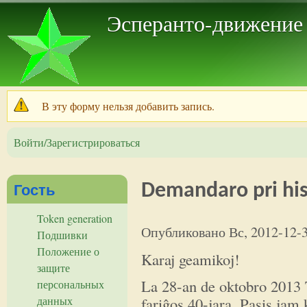
Пер
Эсперанто-движение
В эту форму нельзя добавить запись.
Предупреждение
Войти/Зарегистрироваться
Гость
Demandaro pri his
Token generation
Опубликовано
Вс, 2012-12-
Подшивки
Положение о
Karaj geamikoj!
защите
La 28-an de oktobro 2013 
персональных
fariĝos 40-jara. Pasis jam 
данных