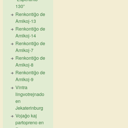
130”
Renkontiĝo de
Amikoj-13
Renkontiĝo de
Amikoj-14
Renkontiĝo de
Amikoj-7
Renkontiĝo de
Amikoj-8
Renkontiĝo de
Amikoj-9
Vintra
lingvotrejnado
en
Jekaterinburg
Vojaĝo kaj
partopreno en