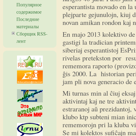
Популярное
esperantista movado en la u
содержимое
plejparte gejunulojn, kiuj 
Последние
novan amikan rondon kaj n
материалы
En majo 2013 kolektivo de 
Сборщик RSS-
gastigi la tradician print
лент
siberiaj esperantistoj EsP
rivelas pretekston por res
rememora raporto (provizor
ĝis 2000. La historian per
jam pli nova generacio de 
Mi turnas min al ĉiuj eksaj
aktivintaj kaj ne tre aktivin
estraranoj aŭ prezidantoj, v
klubo ktp subteni mian inic
rememorojn pri la kluba viv
Se mi kolektos sufiĉajn ma