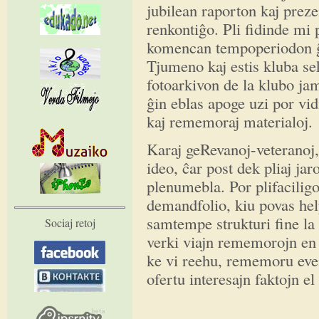
jubilean raporton kaj prez
renkontiĝo. Pli fidinde m
komencan tempoperiodon ĝi
Tjumeno kaj estis kluba se
fotoarkivon de la klubo jam
ĝin eblas apoge uzi por vid
kaj rememoraj materialoj.
Karaj geRevanoj-veteranoj, 
ideo, ĉar post dek pliaj ja
plenumebla. Por plifaciligo
demandfolio, kiu povas hel
samtempe strukturi fine l
Sociaj retoj
verki viajn rememorojn en 
ke vi reehu, rememoru even
ofertu interesajn faktojn el