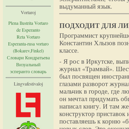
выдуманный язык.
Vortaroj
Plena Ilustrita Vortaro
ПОДХОДИТ ДЛЯ Л
de Esperanto
Программист крупнейше
Reta Vortaro
Константин Хлызов поз
Esperanta-rusa vortaro
классе.
(Bokarev,Finkel)
Словари Кондратьева
- Я рос в Иркутске, вы
Визуальный
журнал «Трамвай». Шест
эсперанто словарь
был посвящен иностран
глазами разворот журнал
Lingvafestivaloj
мальчик в городе, где л
он мечтал придумать общ
написал книгу. И там ж
конструктор приставок 
поставляешь к корню «б
новых слов. Это окончат