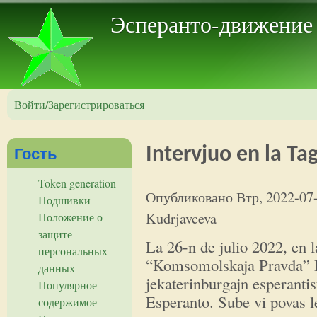
Пер
Эсперанто-движение
Войти/Зарегистрироваться
Гость
Intervjuo en la T
Token generation
Опубликовано
Втр, 2022-07
Подшивки
Kudrjavceva
Положение о
защите
La 26-n de julio 2022, en l
персональных
“Komsomolskaja Pravda” D
данных
jekaterinburgajn esperantis
Популярное
Esperanto. Sube vi povas le
содержимое