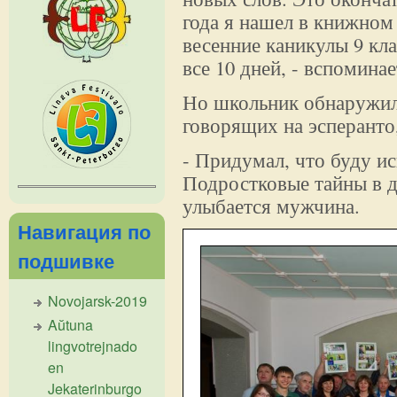
года я нашел в книжном
весенние каникулы 9 кл
все 10 дней, - вспомина
Но школьник обнаружил,
говорящих на эсперанто,
- Придумал, что буду ис
Подростковые тайны в дн
улыбается мужчина.
Навигация по
подшивке
Novojarsk-2019
Aŭtuna
lingvotrejnado
en
Jekaterinburgo