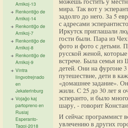
можешь гостить у местн
Amikoj-13
мира. Так вот у эсперан
Renkontiĝo de
задолго до него. За 5 е
Amikoj-14
с адресами эсперантист
Renkontiĝo de
Иркутск приглашали люд
Amikoj-7
гости были. Пара из Че
Renkontiĝo de
фото и фото с детьми. 
Amikoj-8
русской женой, которые
Renkontiĝo de
встрече. Была семья из
Amikoj-9
детей. Они на фургоне 3
Vintra
путешествие, дети в ка
lingvotrejnado
«домашнее задание». Он
en
жили. С 25 до 30 лет я 
Jekaterinburg
эсперанто, и было мног
Vojaĝo kaj
шару, - говорит Констан
partopreno en
Rusiaj
И сейчас программист в
Esperanto-
увлечению в других гор
Tagoj-2018