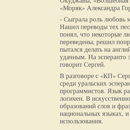
Окуджавы, «Волшебная 
«Моряк» Александра Го
- Сыграла роль любовь м
Нашел переводы тех пес
понял, что некоторые л
переведены, решил попр
пытался делать на англи
удачным. На эсперанто э
говорит Сергей.
В разговоре с «КП» Сер
среди уральских эспера
программистов. Язык рас
логичен. В искусственн
образований слов и фра
национальных языках, и
использования.