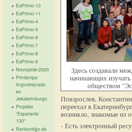
EsPrimo-10
EsPrimo-11
EsPrimo-4
EsPrimo-5
EsPrimo-6
EsPrimo-7
EsPrimo-8
EsPrimo-9
Здесь создавали ме
Novojarsk-2020
начинающих изучать 
Printempa
lingvotrejnado
обществом "Эс
en
Повзрослев, Константин
Jekaterinburgo
переехал в Екатеринбург
Projekto
возникло, знакомые из 
“Esperanto
130”
- Есть электронный ресу
Renkontiĝo de