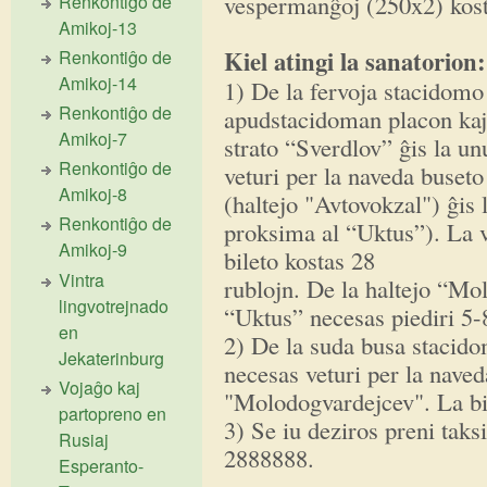
vespermanĝoj (250x2) kost
Renkontiĝo de
Amikoj-13
Kiel atingi la sanatorion:
Renkontiĝo de
Amikoj-14
1) De la fervoja stacidomo 
Renkontiĝo de
apudstacidoman placon kaj i
Amikoj-7
strato “Sverdlov” ĝis la un
Renkontiĝo de
veturi per la naveda buset
Amikoj-8
(haltejo "Avtovokzal") ĝis
Renkontiĝo de
proksima al “Uktus”). La 
Amikoj-9
bileto kostas 28
Vintra
rublojn. De la haltejo “Mo
lingvotrejnado
“Uktus” necesas piediri 5-
en
2) De la suda busa stacidom
Jekaterinburg
necesas veturi per la naved
Vojaĝo kaj
"Molodogvardejcev". La bil
partopreno en
3) Se iu deziros preni taks
Rusiaj
2888888.
Esperanto-