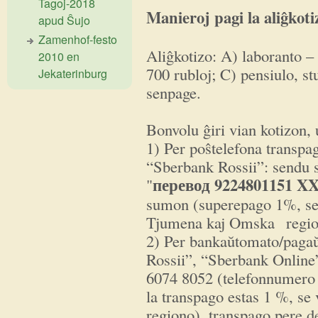
Tagoj-2018
Manieroj pagi la aliĝkoti
apud Ŝujo
Zamenhof-festo
Aliĝkotizo: A) laboranto 
2010 en
700 rubloj; C) pensiulo, st
Jekaterinburg
senpage.
Bonvolu ĝiri vian kotizon, 
1) Per poŝtelefona transpag
“Sberbank Rossii”: sendu s
перевод 9224801151 X
"
sumon (superepago 1%, se 
Tjumena kaj Omska regio
2) Per bankaŭtomato/paga
Rossii”, “Sberbank Online
6074 8052 (telefonnumero 
la transpago estas 1 %, se
regiono), transpago pere d