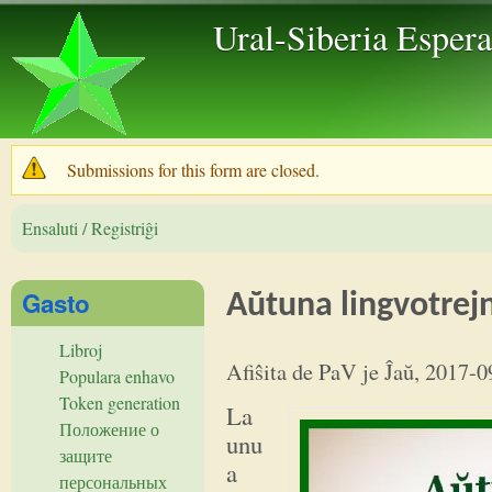
Skip to 
Ural-Siberia Esper
Submissions for this form are closed.
Warning message
Ensaluti / Registriĝi
Gasto
Aŭtuna lingvotrej
Libroj
Afiŝita de
PaV
je
Ĵaŭ, 2017-0
Populara enhavo
Token generation
La
Положение о
unu
защите
a
персональных