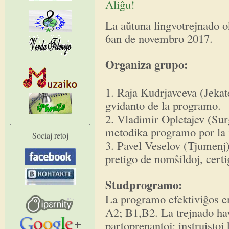
Aliĝu!
La aŭtuna lingvotrejnado o
6an de novembro 2017.
Organiza grupo:
1. Raja Kudrjavceva (Jekat
gvidanto de la programo.
2. Vladimir Opletajev (Surg
metodika programo por la 
Sociaj retoj
3. Pavel Veselov (Tjumenj)
pretigo de nomŝildoj, certig
Studprogramo:
La programo efektiviĝos en
A2; B1,B2. La trejnado ha
partoprenantoj: instruistoj