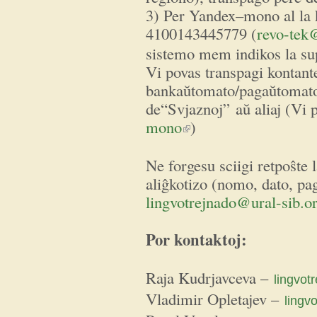
3) Per Yandex–mono al la 
4100143445779 (
revo-tek
sistemo mem indikos la s
Vi povas transpagi kontant
bankaŭtomato/pagaŭtomato
de“Svjaznoj” aŭ aliaj (Vi p
mono
)
(link is external)
Ne forgesu sciigi retpoŝte l
aliĝkotizo (nomo, dato, pa
lingvotrejnado@ural-sib.o
Por kontaktoj:
Raja Kudrjavceva –
lingvot
Vladimir Opletajev –
lingv