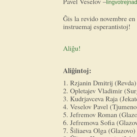
Pavel Veselov –
lingvotrejna
Ĝis la revido novembre en 
instruemaj esperantistoj!
Aliĝu!
Aliĝintoj:
1. Rzjanin Dmitrij (Revda)
2. Opletajev Vladimir (Sur
3. Kudrjavceva Raja (Jekat
4. Veselov Pavel (Tjumeno
5. Jefremov Roman (Glazo
6. Jefremova Sofia (Glazo
7. Ŝiliaeva Olga (Glazovo)