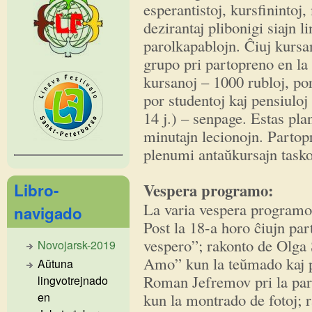
esperantistoj, kursfinintoj
dezirantaj plibonigi siajn l
parolkapablojn. Ĉiuj kursan
grupo pri partopreno en la
kursanoj – 1000 rubloj, p
por studentoj kaj pensiuloj 
14 j.) – senpage. Estas pla
minutajn lecionojn. Partop
plenumi antaŭkursajn taskoj
Libro-
Vespera programo:
La varia vespera programo 
navigado
Post la 18-a horo ĉiujn pa
vespero”; rakonto de Olga Ŝ
Novojarsk-2019
Amo” kun la teŭmado kaj p
Aŭtuna
Roman Jefremov pri la par
lingvotrejnado
kun la montrado de fotoj; r
en