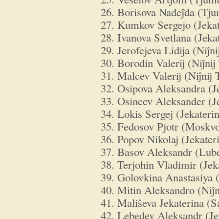
26. Borisova Nadeĵda (Tj
27. Kumkov Sergejo (Jeka
28. Ivanova Svetlana (Jeka
29. Jerofejeva Lidija (Niĵni
30. Borodin Valerij (Niĵnij
31. Malcev Valerij (Niĵnij 
32. Osipova Aleksandra (J
33. Osincev Aleksander (J
34. Lokis Sergej (Jekateri
35. Fedosov Pjotr (Moskv
36. Popov Nikolaj (Jekater
37. Basov Aleksandr (Lube
38. Terjohin Vladimir (Jek
39. Golovkina Anastasiya
40. Mitin Aleksandro (Niĵ
41. Maliŝeva Jekaterina (S
42. Lebedev Aleksandr (Je