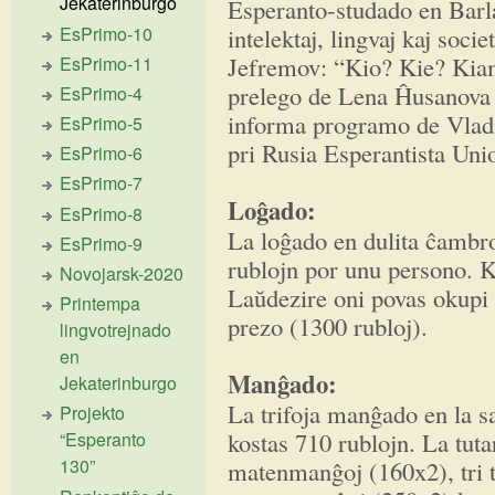
Jekaterinburgo
Esperanto-studado en Barla
EsPrimo-10
intelektaj, lingvaj kaj soci
Jefremov: “Kio? Kie? Kiam?
EsPrimo-11
prelego de Lena Ĥusanova 
EsPrimo-4
informa programo de Vladi
EsPrimo-5
pri Rusia Esperantista Un
EsPrimo-6
EsPrimo-7
Loĝado:
EsPrimo-8
La loĝado en dulita ĉambr
EsPrimo-9
rublojn por unu persono. K
Novojarsk-2020
Laŭdezire oni povas okupi s
Printempa
prezo (1300 rubloj).
lingvotrejnado
en
Manĝado:
Jekaterinburgo
La trifoja manĝado en la s
Projekto
kostas 710 rublojn. La tu
“Esperanto
130”
matenmanĝoj (160x2), tri 