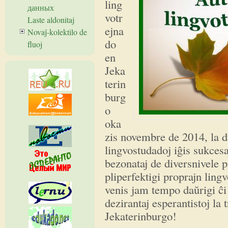
ling
данных
votr
Laste aldonitaj
ejna
Novaĵ-kolektilo de
do
fluoj
en
Jeka
terin
burg
o
oka
zis novembre de 2014, la d
lingvostudadoj iĝis sukcesa
bezonataj de diversnivele pa
pliperfektigi proprajn ling
venis jam tempo daŭrigi ĉi 
dezirantaj esperantistoj la 
Jekaterinburgo!