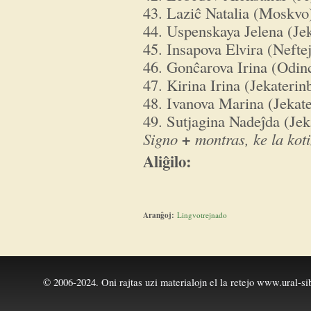
43. Laziĉ Natalia (Moskvo
44. Uspenskaya Jelena (Je
45. Insapova Elvira (Nefte
46. Gonĉarova Irina (Odin
47. Kirina Irina (Jekaterin
48. Ivanova Marina (Jekat
49. Sutjagina Nadeĵda (Jek
+
Signo
montras, ke la koti
Aliĝilo:
Aranĝoj:
Lingvotrejnado
© 2006-2024. Oni rajtas uzi materialojn el la retejo
www.ural-sib