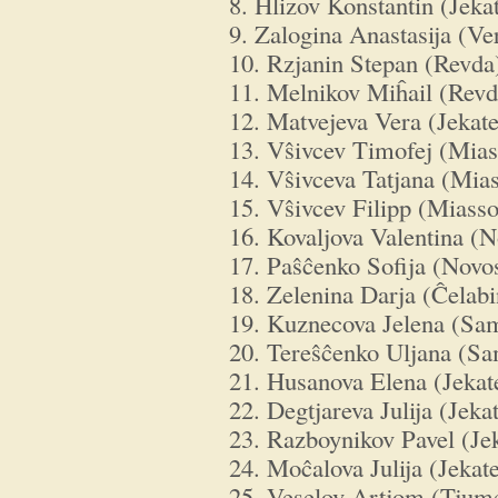
8. Ĥlizov Konstantin (Jeka
9. Zalogina Anastasija (Ve
10. Rzjanin Stepan (Revda
11. Melnikov Miĥail (Revd
12. Matvejeva Vera (Jekat
13. Vŝivcev Timofej (Mias
14. Vŝivceva Tatjana (Mia
15. Vŝivcev Filipp (Miasso
16. Kovaljova Valentina (N
17. Paŝĉenko Sofija (Novos
18. Zelenina Darja (Ĉelab
19. Kuznecova Jelena (Sa
20. Tereŝĉenko Uljana (S
21. Husanova Elena (Jekat
22. Degtjareva Julija (Jeka
23. Razboynikov Pavel (Je
24. Moĉalova Julija (Jekat
25. Veselov Artjom (Tjum