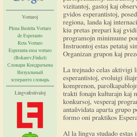
vizitantoj, gastoj kaj obse
gvidos esperantistoj, posed
Vortaroj
regiona, landa kaj internaci
Plena Ilustrita Vortaro
kiu pretas prepari kaj gvid
de Esperanto
programojn minimume por t
Reta Vortaro
Instruontoj estas petataj si
Esperanta-rusa vortaro
Organizan grupon kaj prezen
(Bokarev,Finkel)
Словари Кондратьева
La trejnado celas aktivigi 
Визуальный
esperantistoj, evoluigi ili
эсперанто словарь
komprenon, parolkapablojn
trakti fonajn kulturajn kaj
Lingvafestivaloj
konkursoj, vesperaj program
antaŭvidata aparta grupo po
formo oni praktikos Esper
Al la lingva studado estas 