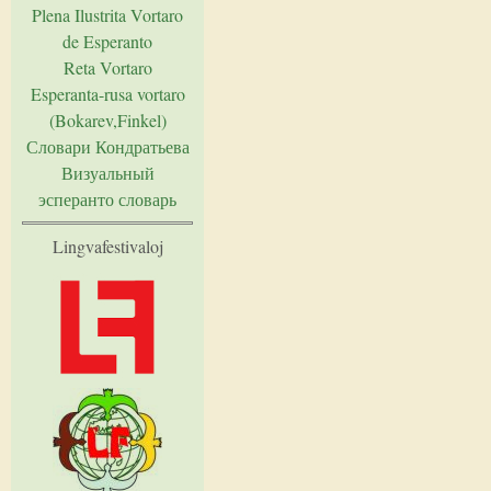
Plena Ilustrita Vortaro
de Esperanto
Reta Vortaro
Esperanta-rusa vortaro
(Bokarev,Finkel)
Словари Кондратьева
Визуальный
эсперанто словарь
Lingvafestivaloj