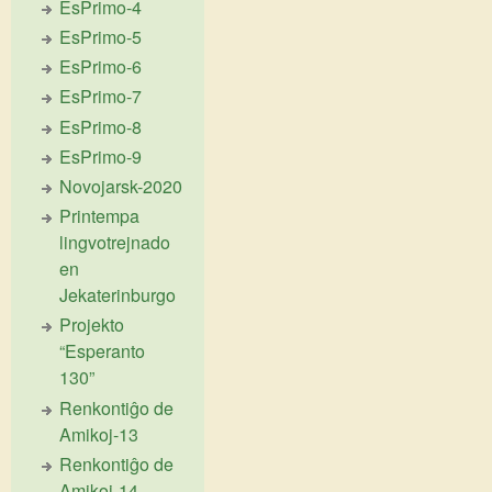
EsPrimo-4
EsPrimo-5
EsPrimo-6
EsPrimo-7
EsPrimo-8
EsPrimo-9
Novojarsk-2020
Printempa
lingvotrejnado
en
Jekaterinburgo
Projekto
“Esperanto
130”
Renkontiĝo de
Amikoj-13
Renkontiĝo de
Amikoj-14