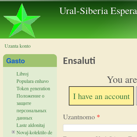
Skip to 
Ural-Siberia Esper
Uzanta konto
Vi estas ĉi tie
Gasto
Ensaluti
Libroj
You are
Populara enhavo
Token generation
I have an account
Положение о
защите
персональных
Uzantnomo
*
данных
Laste aldonitaj
Novaĵ-kolektilo de