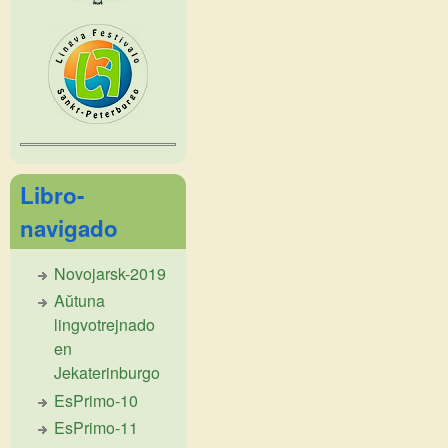
Libro-
navigado
Novojarsk-2019
Aŭtuna
lingvotrejnado
en
Jekaterinburgo
EsPrimo-10
EsPrimo-11