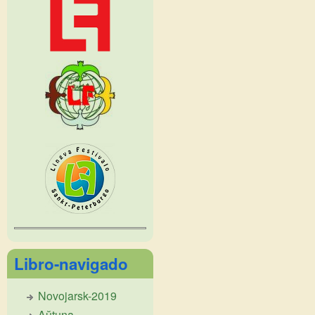
Libro-navigado
Novojarsk-2019
Aŭtuna