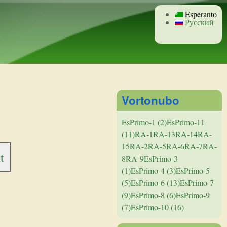
Esperanto
Русский
Vortonubo
EsPrimo-1 (2)
EsPrimo-11
(11)
RA-1
RA-13
RA-14
RA-
15
RA-2
RA-5
RA-6
RA-7
RA-
t
8
RA-9
EsPrimo-3
(1)
EsPrimo-4 (3)
EsPrimo-5
(5)
EsPrimo-6 (13)
EsPrimo-7
(9)
EsPrimo-8 (6)
EsPrimo-9
(7)
EsPrimo-10 (16)