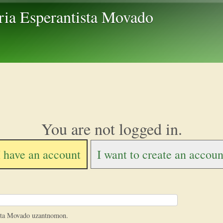
Skip to main content
ria Esperantista Movado
You are not logged in.
I have an account
I want to create an accoun
ista Movado uzantnomon.