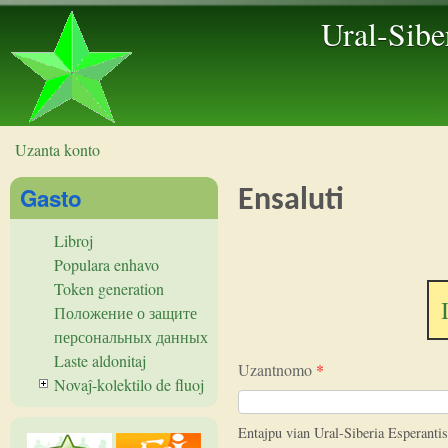
Ural-Sibe
Uzanta konto
Vi estas ĉi tie
Gasto
Ensaluti
Libroj
Populara enhavo
Token generation
Положение о защите
персональных данных
Laste aldonitaj
Uzantnomo
*
Novaĵ-kolektilo de fluoj
Entajpu vian Ural-Siberia Esperant