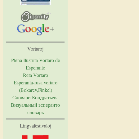
Vortaroj
Plena Ilustrita Vortaro de
Esperanto
Reta Vortaro
Esperanta-rusa vortaro
(Bokarev,Finkel)
Словари Кондратьева
Визуальный эсперанто
словарь
Lingvafestivaloj