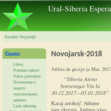
Skip to 
Ural-Siberia Esper
Ensaluti / Registriĝi
Gasto
Novojarsk-2018
Libroj
Afiŝita de
gecxjo
je
Mar, 201
Populara enhavo
Token generation
“
Siberia Ateno
Положение о
bonvenigas Vin la
защите
30.12.2017
—
05.01.2018
”
персональных
данных
Karaj amikoj! Aŭtuno
Laste aldonitaj
jam ekregis, kutima vivo