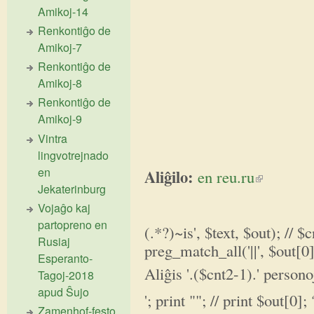
Amikoj-14
Renkontiĝo de
Amikoj-7
Renkontiĝo de
Amikoj-8
Renkontiĝo de
Amikoj-9
Vintra
lingvotrejnado
en
Aliĝilo:
en reu.ru
(link is extern
Jekaterinburg
Vojaĝo kaj
partopreno en
(.*?)~is', $text, $out); // $
Rusiaj
preg_match_all('||', $out[0],
Esperanto-
Aliĝis '.($cnt2-1).' persono
Tagoj-2018
apud Ŝujo
'; print ""; // print $out[0];
Zamenhof-festo