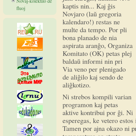
Novaĵ-kolektilo de
kaptis nin... Kaj ĝis
fluoj
Novjaro (laŭ gregoria
kalendaro!) restas ne
multe da tempo. Por pli
bona planado de nia
aspirata aranĝo, Organiza
Komitato (OK) petas plej
baldaŭ informi nin pri
Via veno per plenigado
de aliĝilo kaj sendo de
aliĝkotizo.
Ni strebos kompili varian
programon kaj petas
aktive kontribui por ĝi. Ni
esperegas, ke vetero estos 
Tamen por ajna okazo ni 
temperaturo en strato.