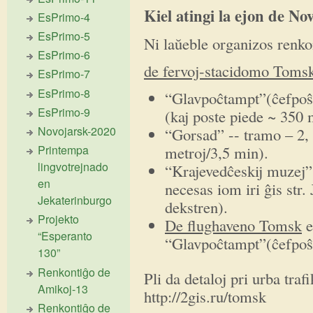
Kiel atingi la ejon de No
EsPrimo-4
EsPrimo-5
Ni laŭeble organizos renko
EsPrimo-6
de fervoj-stacidomo Toms
EsPrimo-7
EsPrimo-8
“Glavpoĉtampt”(ĉefpoŝte
EsPrimo-9
(kaj poste piede ~ 350 
Novojarsk-2020
“Gorsad” -- tramo – 2, 
metroj/3,5 min).
Printempa
lingvotrejnado
“Krajevedĉeskij muzej” 
en
necesas iom iri ĝis str. 
Jekaterinburgo
dekstren).
Projekto
De flughaveno Tomsk
e
“Esperanto
“Glavpoĉtampt”(ĉefpoŝt
130”
Renkontiĝo de
Pli da detaloj pri urba traf
Amikoj-13
http://2gis.ru/tomsk
Renkontiĝo de