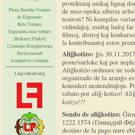
protektataj unikaj lignaj do
Plena Ilustrita Vortaro
de mez-epoka siberia urbo?
de Esperanto
teatron? Ni kompilas varia
Reta Vortaro
vidindaĵoj, multaj ludoj fa
Esperanta-rusa vortaro
filmoj, distroj kaj konkur
(Bokarev,Finkel)
la kontribuantoj estos prem
Словари Кондратьева
Ali
ĝ
kotizo:
ĝis 30.11.2017 
Визуальный
эсперанто словарь
poste/surloke kaj por nepl
Aliĝkotizo ordinare ne red
Lingvafestivaloj
organizado de la aranĝo est
konsideri neatenditaĵojn. P
rabato por aliĝ-kotizo!
Ali
kotizo!!!
Sendo de ali
ĝ
kotizo:
Ĝiru
1222 1574 (Геннадий Фёд
destino de la pago nure e