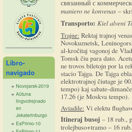
связанный с коммерческ
maniero ne konvenas
– skr
Transporto:
Kiel alveni T
Trajne:
Rektaj trajnoj ven
Novokuznetsk, Leninogorsk
al-kroĉitaj vagonoj de Vla
Tomsk ĉiu para dato. Acetu
Libro-
ne trovos biletojn por la rek
navigado
stacio Tajga. De Tajga ebl
elektrotrajnoj ĉiutage je 0
Novojarsk-2019
tempo) kaj sabate-dimanĉe 
Aŭtuna
17.26 (je Moskva tempo).
lingvotrejnado
Aviadile:
Vi elektu flugha
en
Jekaterinburgo
Itineraj busoj
– 18 rub., p
EsPrimo-10
trolejbuso+tramo – 16 rub.
EsPrimo-11