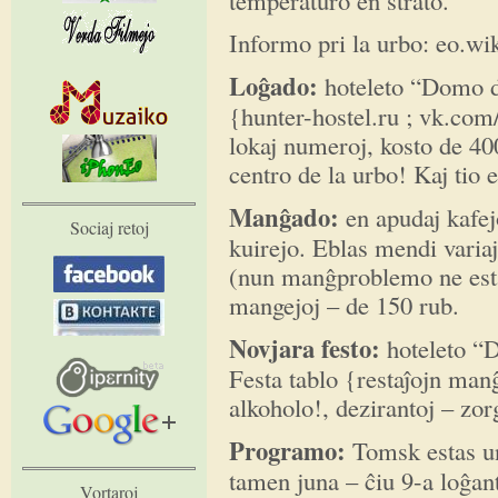
Informo pri la urbo: eo.w
Lo
ĝ
ado:
hoteleto “Domo de
{hunter-hostel.ru ; vk.co
lokaj numeroj, kosto de 400
centro de la urbo! Kaj tio 
Man
ĝ
ado:
en apudaj kafej
Sociaj retoj
kuirejo. Eblas mendi varia
(nun manĝproblemo ne esta
mangejoj – de 150 rub.
Novjara festo:
hoteleto “D
Festa tablo {restaĵojn man
alkoholo!, dezirantoj – zo
Programo:
Tomsk estas un
tamen juna – ĉiu 9-a loĝant
Vortaroj