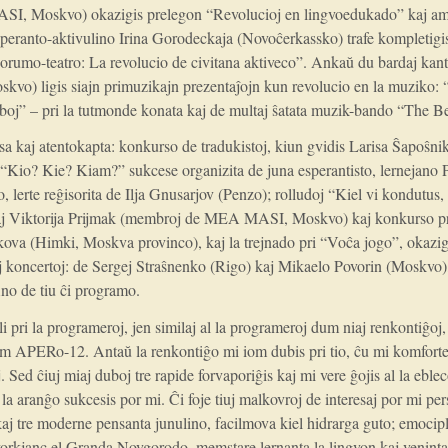
 Moskvo) okazigis prelegon “Revolucioj en lingvoedukado” kaj amu
peranto-aktivulino Irina Gorodeckaja (Novoĉerkassko) trafe kompletigis
rumo-teatro: La revolucio de civitana aktiveco”. Ankaŭ du bardaj kanti
skvo) ligis siajn primuzikajn prezentaĵojn kun revolucio en la muziko:
boj” – pri la tutmonde konata kaj de multaj ŝatata muzik-bando “The Be
sa kaj atentokapta: konkurso de tradukistoj, kiun gvidis Larisa Ŝapoŝn
“Kio? Kie? Kiam?” sukcese organizita de juna esperantisto, lernejano P
o, lerte reĝisorita de Ilja Gnusarjov (Penzo); rolludoj “Kiel vi kondutus,
 Viktorija Prijmak (membroj de MEA MASI, Moskvo) kaj konkurso pri 
kova (Himki, Moskva provinco), kaj la trejnado pri “Voĉa jogo”, okazig
 koncertoj: de Sergej Straŝnenko (Rigo) kaj Mikaelo Povorin (Moskvo), 
fino de tiu ĉi programo.
i pri la programeroj, jen similaj al la programeroj dum niaj renkontiĝoj, 
um APERo-12. Antaŭ la renkontiĝo mi iom dubis pri tio, ĉu mi komforte
 Sed ĉiuj miaj duboj tre rapide forvaporiĝis kaj mi vere ĝojis al la eble
e la aranĝo sukcesis por mi. Ĉi foje tiuj malkovroj de interesaj por mi per
j tre moderne pensanta junulino, facilmova kiel hidrarga guto; emocip
orkjanc el Granda Novgorodo, memstare lernanta la lingvon kaj venint