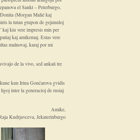
Stepanova el Sankt – Peterburgo,
j Donita (Morgan Malié kaj
ris la tutan grupon de gejunuloj
 kaj kiu vere impresis min per
patiaj kaj amikemaj. Estas vere
ltas malnovaj, karaj por mi
vivaĵo de la vivo, sed ankaŭ tre
 kune kun Irina Gonĉarova gvidis
ligoj inter la generacioj de rusiaj
Amike,
Raja Kudrjavceva, Jekaterinburgo