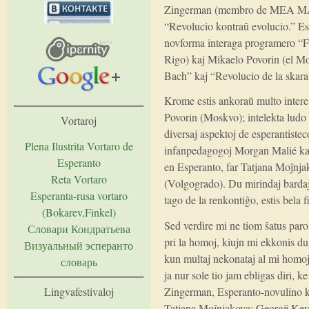
Zingerman (membro de MEA MASI,
“Revolucio kontraŭ evolucio.” Es
novforma interaga programero “Fo
Rigo) kaj Mikaelo Povorin (el Mo
Bach” kaj “Revolucio de la skara
Krome estis ankoraŭ multo intere
Povorin (Moskvo); intelekta ludo 
Vortaroj
diversaj aspektoj de esperantistec
Plena Ilustrita Vortaro de
infanpedagogoj Morgan Malié kaj
Esperanto
en Esperanto, far Tatjana Moĵnja
Reta Vortaro
(Volgogrado). Du mirindaj bardaj
Esperanta-rusa vortaro
tago de la renkontiĝo, estis bela 
(Bokarev,Finkel)
Sed verdire mi ne tiom ŝatus parol
Словари Кондратьева
pri la homoj, kiujn mi ekkonis d
Визуальный эсперанто
kun multaj nekonataj al mi homoj.
словарь
ja nur sole tio jam ebligas diri, k
Lingvafestivaloj
Zingerman, Esperanto-novulino ka
Tatjana Moĵnjakova; Georgij Kev