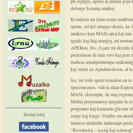
pli vigliĝis, aperis iu junula ĝoja
delonge konataj amikoj.
Kvankam mi ĉiam restas malfermi
sperto, iel tiel strange okazis, ke
amikeco kun MASi-anoj kaj mia in
agado kaj iliaj aranĝoj, mi nenia
APERon. Do, ĉi-jare mi decidis k
preterlason de mia vivo kaj peni ne
tradicia antaŭprintempa renko
kaj veturi en Apudmoskvon, al la
Jes, mi volis sperti restadon en iu
spacomezuro, vidi la alian Espera
MASI, ekzemple, de niaj regionaj
Multaj programeroj spegulis la ĉef
programo kaj kunmetis ĝin nur el 
Sociaj retoj
zorge kaj longe. Verdire mi aten
intereso aŭskultis laŭtemajn pre
“Revolucioj – sociaj kaj sciencaj