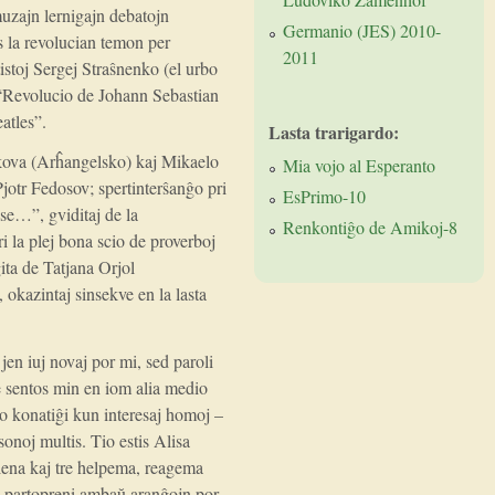
zajn lernigajn debatojn
Germanio (JES) 2010-
 la revolucian temon per
2011
stoj Sergej Straŝnenko (el urbo
 “Revolucio de Johann Sebastian
atles”.
Lasta trarigardo:
ikova (Arĥangelsko) kaj Mikaelo
Mia vojo al Esperanto
jotr Fedosov; spertinterŝanĝo pri
EsPrimo-10
 se…”, gviditaj de la
Renkontiĝo de Amikoj-8
la plej bona scio de proverboj
ita de Tatjana Orjol
okazintaj sinsekve en la lasta
jen iuj novaj por mi, sed paroli
 sentos min en iom alia medio
co konatiĝi kun interesaj homoj –
sonoj multis. Tio estis Alisa
lena kaj tre helpema, reagema
a partopreni ambaŭ aranĝojn por