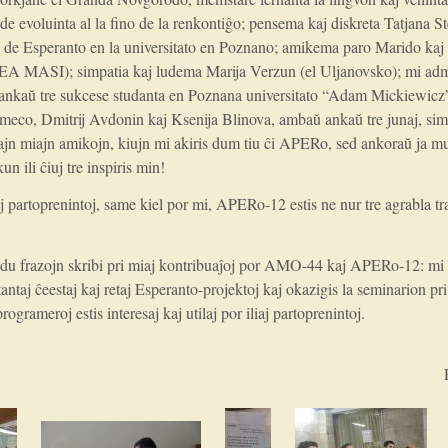
nde evoluinta al la fino de la renkontiĝo; pensema kaj diskreta Tatjana 
n de Esperanto en la universitato en Poznano; amikema paro Marido ka
EA MASI); simpatia kaj ludema Marija Verzun (el Uljanovsko); mi admi
v, ankaŭ tre sukcese studanta en Poznana universitato “Adam Mickiewicz”
ismeco, Dmitrij Avdonin kaj Ksenija Blinova, ambaŭ ankaŭ tre junaj, sim
ajn miajn amikojn, kiujn mi akiris dum tiu ĉi APERo, sed ankoraŭ ja mu
 ili ĉiuj tre inspiris min!
j partoprenintoj, same kiel por mi, APERo-12 estis ne nur tre agrabla tra
s du frazojn skribi pri miaj kontribuaĵoj por AMO-44 kaj APERo-12: mi
ntaj ĉeestaj kaj retaj Esperanto-projektoj kaj okazigis la seminarion pri 
rogrameroj estis interesaj kaj utilaj por iliaj partoprenintoj.