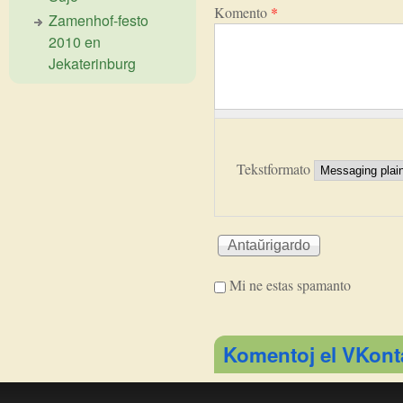
Komento
*
Zamenhof-festo
2010 en
Jekaterinburg
Tekstformato
Mi ne estas spamanto
I'm a spammer
Komentoj el VKont