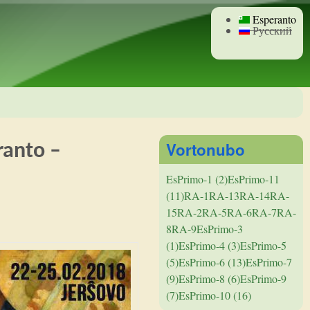
Esperanto
Русский
Vortonubo
ranto –
EsPrimo-1 (2)
EsPrimo-11
(11)
RA-1
RA-13
RA-14
RA-
15
RA-2
RA-5
RA-6
RA-7
RA-
8
RA-9
EsPrimo-3
(1)
EsPrimo-4 (3)
EsPrimo-5
(5)
EsPrimo-6 (13)
EsPrimo-7
(9)
EsPrimo-8 (6)
EsPrimo-9
(7)
EsPrimo-10 (16)