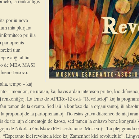
 brueto, ja renkontiĝis
ta por iu nova
 dum mia plurjara
formiteco pri ilia
m partoprenis
orekti tiun
pre aliĝi al tiu
ntiĝo de MEA MASI
 bieno Jerŝovo.
 alia, tempo – kaj
nto – mondon, ne uralan, kaj havis ardan intereson pri tio, kio difere
 renkontiĝoj. La temo de APERo-12 estis “Revolucioj” kaj la programo 
an temon de la evento. Sed laŭ la konfeso de la organizantoj, ili absolu
la proponoj de la partoprenantoj. Tio estas grava diferenco de niaj aranĝ
dis de tio iujn elementojn de kaoso, sed tamen la enhavo bone kongruis
legojn de Nikolao Gudskov (REU-estrarano, Moskvo): “La plej granda rev
”, “Esperanto kiel revolucia ideo kaj Zamenhof kiel revoluciulo”. Lingva 