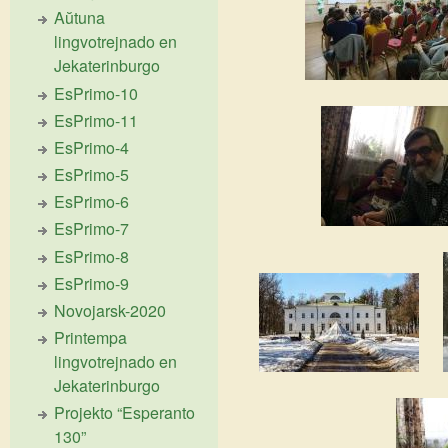
Aŭtuna
lingvotrejnado en
Jekaterinburgo
EsPrimo-10
EsPrimo-11
EsPrimo-4
EsPrimo-5
EsPrimo-6
EsPrimo-7
EsPrimo-8
EsPrimo-9
Novojarsk-2020
Printempa
lingvotrejnado en
Jekaterinburgo
Projekto “Esperanto
130”