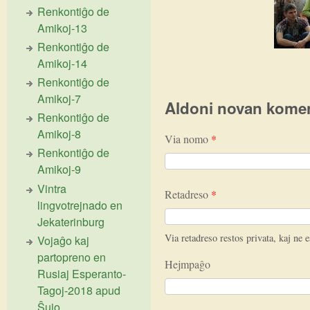
Renkontiĝo de
Amikoj-13
Renkontiĝo de
Amikoj-14
Renkontiĝo de
Amikoj-7
Aldoni novan kome
Renkontiĝo de
Amikoj-8
Via nomo
*
Renkontiĝo de
Amikoj-9
Vintra
Retadreso
*
lingvotrejnado en
Jekaterinburg
Via retadreso restos privata, kaj ne e
Vojaĝo kaj
partopreno en
Hejmpaĝo
Rusiaj Esperanto-
Tagoj-2018 apud
Ŝujo