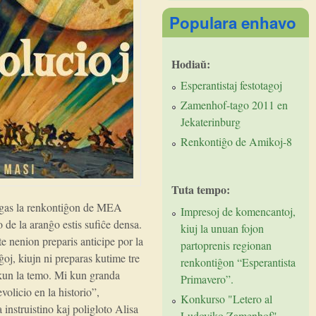
Populara enhavo
Hodiaŭ:
Esperantistaj festotagoj
Zamenhof-tago 2011 en
Jekaterinburg
Renkontiĝo de Amikoj-8
Tuta tempo:
ncigas la renkontiĝon de MEA
Impresoj de komencantoj,
de la aranĝo estis sufiĉe densa.
kiuj la unuan fojon
te nenion preparis anticipe por la
partoprenis regionan
oj, kiujn ni preparas kutime tre
renkontiĝon “Esperantista
 kun la temo. Mi kun granda
Primavero”.
olicio en la historio”,
Konkurso "Letero al
instruistino kaj poligloto Alisa
Ludoviko Zamenhof"