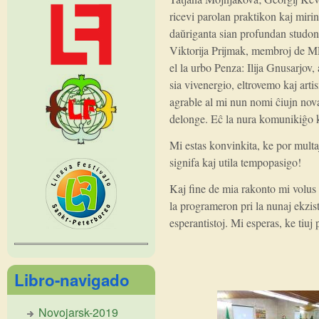
ricevi parolan praktikon kaj miri
daŭriganta sian profundan studo
Viktorija Prijmak, membroj de M
el la urbo Penza: Ilija Gnusarjo
sia vivenergio, eltrovemo kaj art
agrable al mi nun nomi ĉiujn nov
delonge. Eĉ la nura komunikiĝo kun
Mi estas konvinkita, ke por multa
signifa kaj utila tempopasigo!
Kaj fine de mia rakonto mi volu
la programeron pri la nunaj ekzista
esperantistoj. Mi esperas, ke tiuj p
Libro-navigado
Novojarsk-2019