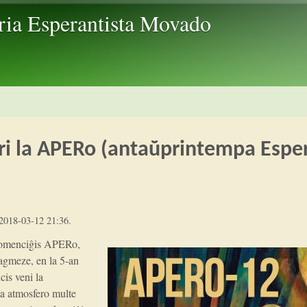
Skip to main content
ria Esperantista Movado
ri la APERo (antaŭprintempa Espe
2018-03-12 21:36
.
komenciĝis APERo,
tagmeze, en la 5-an
is veni la
la atmosfero multe