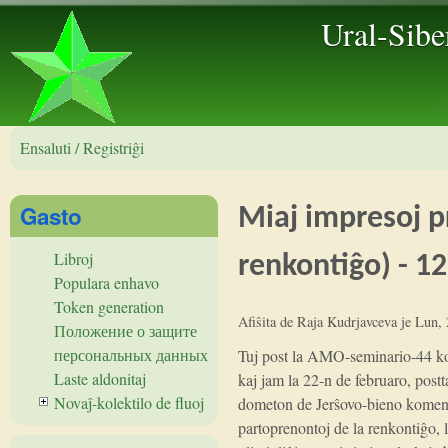
Ural-Sibe
Ensaluti / Registriĝi
Gasto
Miaj impresoj p
Libroj
renkontiĝo) - 12
Populara enhavo
Token generation
Afiŝita de
Raja Kudrjavceva
je
Lun, 
Положение о защите
персональных данных
Tuj post la AMO-seminario-44 
Laste aldonitaj
kaj jam la 22-n de februaro, post
Novaĵ-kolektilo de fluoj
dometon de Jerŝovo-bieno komenc
partoprenontoj de la renkontiĝo, 