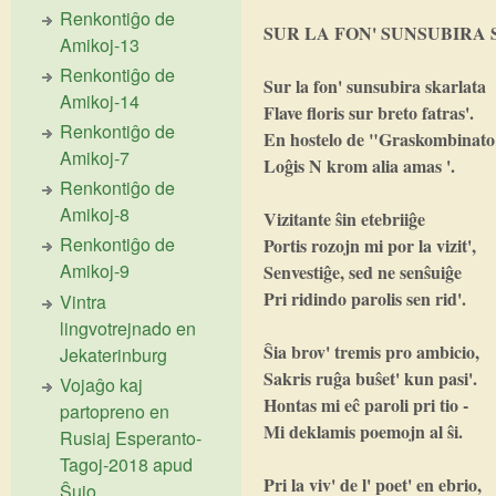
Renkontiĝo de
SUR LA FON' SUNSUBIRA
Amikoj-13
Renkontiĝo de
Sur la fon' sunsubira skarlata
Amikoj-14
Flave floris sur breto fatras'.
Renkontiĝo de
En hostelo de "Graskombinat
Amikoj-7
Loĝis N krom alia amas '.
Renkontiĝo de
Amikoj-8
Vizitante ŝin etebriiĝe
Renkontiĝo de
Portis rozojn mi por la vizit',
Amikoj-9
Senvestiĝe, sed ne senŝuiĝe
Pri ridindo parolis sen rid'.
Vintra
lingvotrejnado en
Ŝia brov' tremis pro ambicio,
Jekaterinburg
Sakris ruĝa buŝet' kun pasi'.
Vojaĝo kaj
Hontas mi eĉ paroli pri tio -
partopreno en
Mi deklamis poemojn al ŝi.
Rusiaj Esperanto-
Tagoj-2018 apud
Pri la viv' de l' poet' en ebrio,
Ŝujo