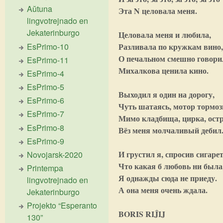
Aŭtuna
Эта N целовала меня.
lingvotrejnado en
Jekaterinburgo
Целовала меня и любила,
EsPrimo-10
Разливала по кружкам вино
О печальном смешно говори
EsPrimo-11
Михалкова ценила кино.
EsPrimo-4
EsPrimo-5
Выходил я один на дорогу,
EsPrimo-6
Чуть шатаясь, мотор тормоз
EsPrimo-7
Мимо кладбища, цирка, ост
EsPrimo-8
Вёз меня молчаливый дебил
EsPrimo-9
И грустил я, спросив сигарет
Novojarsk-2020
Что какая б любовь ни была
Printempa
Я однажды сюда не приеду.
lingvotrejnado en
А она меня очень ждала.
Jekaterinburgo
Projekto “Esperanto
BORIS RIĴIJ
130”