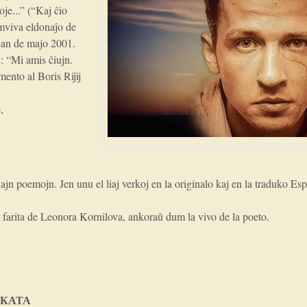
oje...” (“Kaj ĉio
 dumviva eldonaĵo de
7-an de majo 2001.
n: “Mi amis ĉiujn.
ento al Boris Riĵij
,
ajn poemojn. Jen unu el liaj verkoj en la originalo kaj en la traduko Esp
 farita de Leonora Kornilova, ankoraŭ dum la vivo de la poeto.
АКАТА