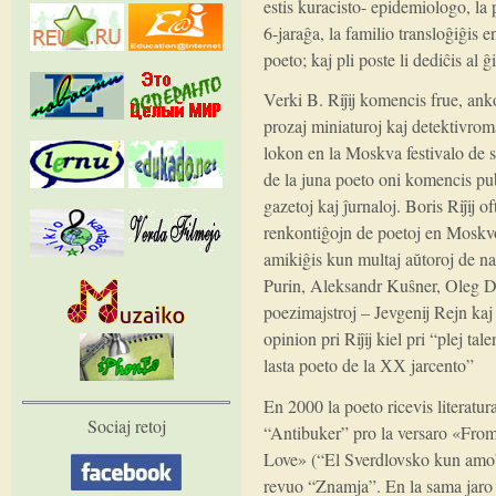
estis kuracisto- epidemiologo, la 
6-jaraĝa, la familio transloĝiĝis 
poeto; kaj pli poste li dediĉis al ĝ
Verki B. Riĵij komencis frue, ank
prozaj miniaturoj kaj detektivroma
lokon en la Moskva festivalo de s
de la juna poeto oni komencis publ
gazetoj kaj ĵurnaloj. Boris Riĵij of
renkontiĝojn de poetoj en Moskvo 
amikiĝis kun multaj aŭtoroj de n
Purin, Aleksandr Kuŝner, Oleg D
poezimajstroj – Jevgenij Rejn kaj
opinion pri Riĵij kiel pri “plej ta
lasta poeto de la ХХ jarcento”
En 2000 la poeto ricevis literatu
Sociaj retoj
“Antibuker” pro la versaro «Fro
Love» (“El Sverdlovsko kun amo”
revuo “Znamja”. En la sama jaro a