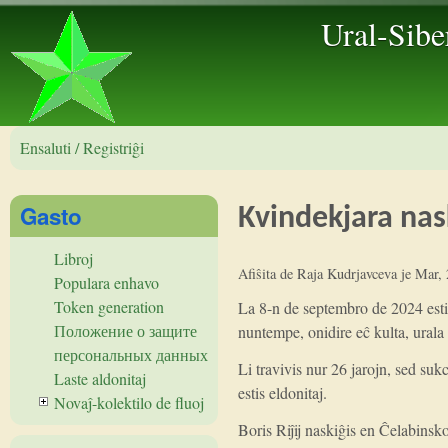
Ural-Sibe
Ensaluti / Registriĝi
Gasto
Kvindekjara nas
Libroj
Afiŝita de
Raja Kudrjavceva
je
Mar, 
Populara enhavo
Token generation
La 8-n de septembro de 2024 esti
Положение о защите
nuntempe, onidire eĉ kulta, urala 
персональных данных
Li travivis nur 26 jarojn, sed sukc
Laste aldonitaj
estis eldonitaj.
Novaĵ-kolektilo de fluoj
Boris Riĵij naskiĝis en Ĉelabinsk