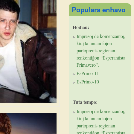
Populara enhavo
Hodiaŭ:
Impresoj de komencantoj,
kiuj la unuan fojon
partoprenis regionan
renkontiĝon “Esperantista
Primavero”.
EsPrimo-11
EsPrimo-10
Tuta tempo:
Impresoj de komencantoj,
kiuj la unuan fojon
partoprenis regionan
renkontiĝon “Esperantista