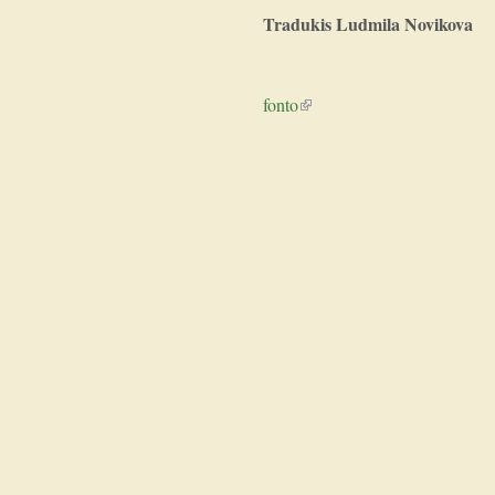
Tradukis Ludmila Novikova
fonto
(link is external)