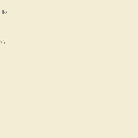
 tio
v',