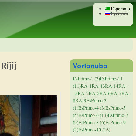
Esperanto
Русский
Vortonubo
Riĵij
EsPrimo-1 (2)
EsPrimo-11
(11)
RA-1
RA-13
RA-14
RA-
15
RA-2
RA-5
RA-6
RA-7
RA-
8
RA-9
EsPrimo-3
(1)
EsPrimo-4 (3)
EsPrimo-5
(5)
EsPrimo-6 (13)
EsPrimo-7
(9)
EsPrimo-8 (6)
EsPrimo-9
(7)
EsPrimo-10 (16)