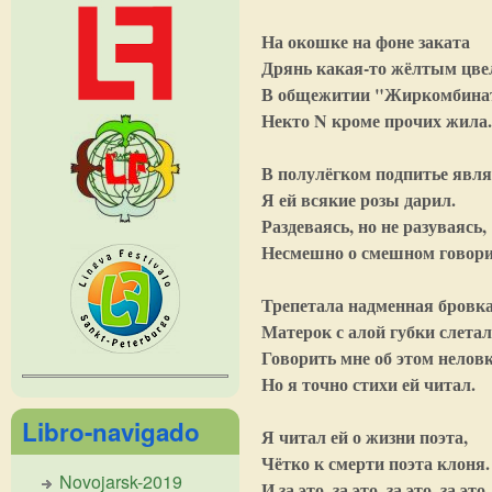
На окошке на фоне заката
Дрянь какая-то жёлтым цве
В общежитии "Жиркомбина
Некто N кроме прочих жила
В полулёгком подпитье явля
Я ей всякие розы дарил.
Раздеваясь, но не разуваясь,
Несмешно о смешном говори
Трепетала надменная бровка
Матерок с алой губки слетал
Говорить мне об этом неловк
Но я точно стихи ей читал.
Libro-navigado
Я читал ей о жизни поэта,
Чётко к смерти поэта клоня.
Novojarsk-2019
И за это, за это, за это, за это