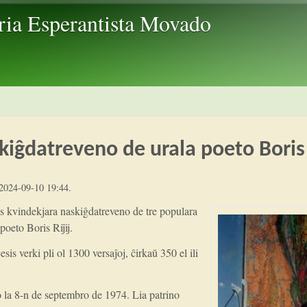
Skip to main content
ria Esperantista Movado
kiĝdatreveno de urala poeto Boris 
2024-09-10 19:44
.
s kvindekjara naskiĝdatreveno de tre populara
poeto Boris Riĵij.
esis verki pli ol 1300 versaĵoj, ĉirkaŭ 350 el ili
o la 8-n de septembro de 1974. Lia patrino