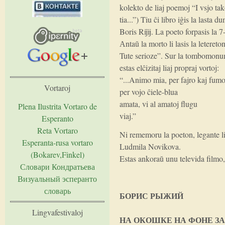
kolekto de liaj poemoj “I vsjo tak
tia...”) Tiu ĉi libro iĝis la lasta
Boris Riĵij. La poeto forpasis la 
Аntaŭ la morto li lasis la letereto
Tute serioze”. Sur la tombomonum
estas elĉizitaj liaj propraj vortoj:
“...Animo mia, per fajro kaj fumo
Vortaroj
per vojo ĉiele-blua
amata, vi al amatoj flugu
Plena Ilustrita Vortaro de
viaj.”
Esperanto
Reta Vortaro
Ni rememoru la poeton, legante li
Esperanta-rusa vortaro
Ludmila Novikova.
(Bokarev,Finkel)
Estas ankoraŭ unu televida filmo,
Словари Кондратьева
Визуальный эсперанто
словарь
БОРИС РЫЖИЙ
Lingvafestivaloj
НА ОКОШКЕ НА ФОНЕ З