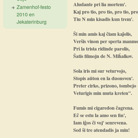
Aludante pri lia mortem'.
Zamenhof-festo
Kaj pro tio, pro tio, pro tio, pro
2010 en
Tiu N min kisadis kun trem'.
Jekaterinburg
Ŝi min amis kaj ĉiam kaĵolis,
Verŝis vinon per sperta manmo
Pri la trista ridinde parolis,
Ŝatis filmojn de N. Miĥalkov.
Sola iris mi sur veturvojo,
Stopis aŭton en la duonsven'.
Preter cirko, prizono, tombejo
Veturigis min muta kreten".
Fumis mi cig
а
redon ĉagrena.
Eĉ se estu la amo sen fin',
Iam iĝos ĉi voj' senrevena.
Sed ŝi tre atendadis ja min!