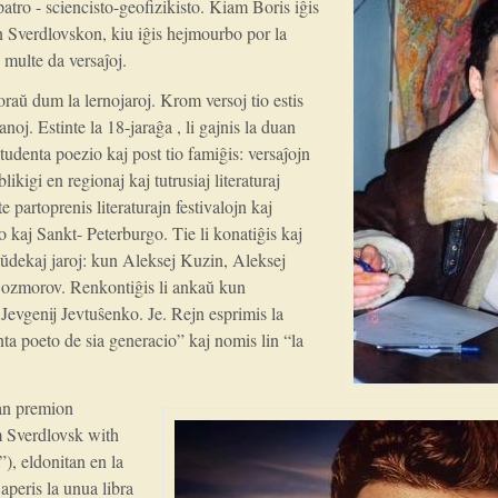
patro - sciencisto-geofizikisto. Kiam Boris iĝis
en Sverdlovskon, kiu iĝis hejmourbo por la
i multe da versaĵoj.
oraŭ dum la lernojaroj. Krom versoj tio estis
noj. Estinte la 18-jaraĝa , li gajnis la duan
tudenta poezio kaj post tio famiĝis: versaĵojn
ikigi en regionaj kaj tutrusiaj literaturaj
te partoprenis literaturajn festivalojn kaj
kaj Sankt- Peterburgo. Tie li konatiĝis kaj
aŭdekaj jaroj: kun Aleksej Kuzin, Aleksej
ozmorov. Renkontiĝis li ankaŭ kun
 Jevgenij Jevtuŝenko. Je. Rejn esprimis la
lenta poeto de sia generacio” kaj nomis lin “la
ran premion
m Sverdlovsk with
), eldonitan en la
peris la unua libra