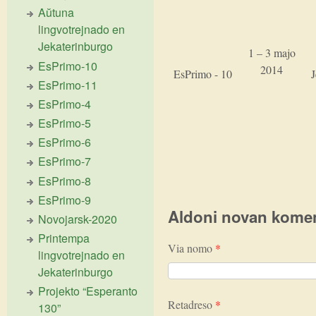
Aŭtuna
lingvotrejnado en
Jekaterinburgo
1 – 3 majo
EsPrimo-10
2014
EsPrimo - 10
EsPrimo-11
EsPrimo-4
EsPrimo-5
EsPrimo-6
EsPrimo-7
EsPrimo-8
EsPrimo-9
Aldoni novan kome
Novojarsk-2020
Printempa
Via nomo
*
lingvotrejnado en
Jekaterinburgo
Projekto “Esperanto
Retadreso
*
130”