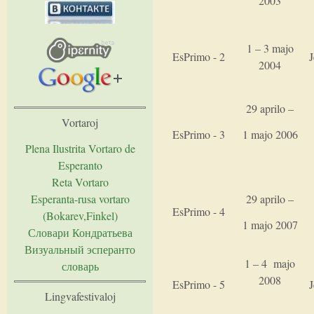
2003
1 – 3 majo
EsPrimo - 2
2004
29 aprilo –
Vortaroj
1 majo 2006
EsPrimo - 3
Plena Ilustrita Vortaro de
Esperanto
Reta Vortaro
Esperanta-rusa vortaro
29 aprilo –
EsPrimo - 4
(Bokarev,Finkel)
1 majo 2007
Словари Кондратьева
Визуальный эсперанто
1 – 4 majo
словарь
2008
EsPrimo - 5
Lingvafestivaloj