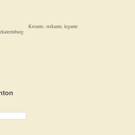
Kreante, verkante, legante
Jekaterinburg
nton