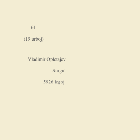
61
(19 urboj)
Vladimir Opletajev
Surgut
5926 legoj