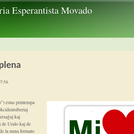
Skip to main content
ria Esperantista Movado
plena
07:54
.
”) estas printempa
okcidentsiberiaj
ersaĝaj kaj
oj de Uralo kaj de
 de la nuna formato