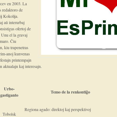
avcev en 2003. La
 redaktoro de
j Kokolija.
j aǔ interurbaj
nsistigas ofertoj de
. Unu el la gravaj
emaro. Ĉiu
, kiu trapenetras
Prim-anoj kunvenas
 festajn printempajn
n aktualajn kaj interesajn.
Urbo-
Temo de la renkontiĝo
gastiganto
Regiona agado: direktoj kaj perspektivoj
Tobolsk