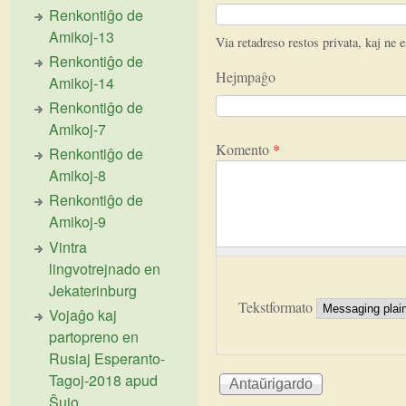
Renkontiĝo de
Amikoj-13
Via retadreso restos privata, kaj ne e
Renkontiĝo de
Hejmpaĝo
Amikoj-14
Renkontiĝo de
Amikoj-7
Komento
*
Renkontiĝo de
Amikoj-8
Renkontiĝo de
Amikoj-9
Vintra
lingvotrejnado en
Jekaterinburg
Tekstformato
Vojaĝo kaj
partopreno en
Rusiaj Esperanto-
Tagoj-2018 apud
Ŝujo