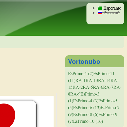
Esperanto
Русский
Vortonubo
EsPrimo-1 (2)
EsPrimo-11
(11)
RA-1
RA-13
RA-14
RA-
15
RA-2
RA-5
RA-6
RA-7
RA-
8
RA-9
EsPrimo-3
(1)
EsPrimo-4 (3)
EsPrimo-5
(5)
EsPrimo-6 (13)
EsPrimo-7
(9)
EsPrimo-8 (6)
EsPrimo-9
(7)
EsPrimo-10 (16)