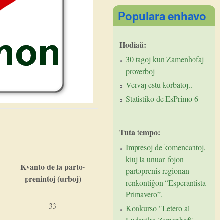
Populara enhavo
Hodiaŭ:
30 tagoj kun Zamenhofaj
proverboj
Vervaj estu korbatoj...
Statistiko de EsPrimo-6
Tuta tempo:
Impresoj de komencantoj,
kiuj la unuan fojon
Kvanto de la parto-
partoprenis regionan
prenintoj (urboj)
renkontiĝon “Esperantista
Primavero”.
33
Konkurso "Letero al
Ludoviko Zamenhof"