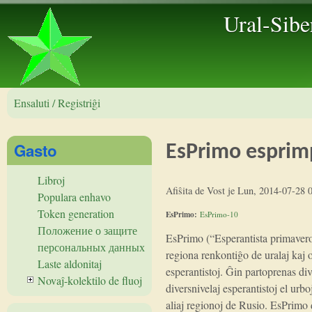
Ural-Sibe
Ensaluti / Registriĝi
Gasto
EsPrimo esprim
Libroj
Afiŝita de
Vost
je
Lun, 2014-07-28 
Populara enhavo
Token generation
EsPrimo:
EsPrimo-10
Положение о защите
EsPrimo (“Esperantista primavero
персональных данных
regiona renkontiĝo de uralaj kaj 
Laste aldonitaj
esperantistoj. Ĝin partoprenas div
Novaĵ-kolektilo de fluoj
diversnivelaj esperantistoj el urb
aliaj regionoj de Rusio. EsPrimo