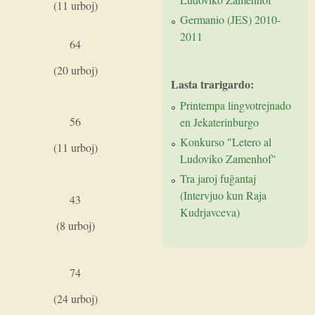
(11 urboj)
Germanio (JES) 2010-
2011
64
(20 urboj)
Lasta trarigardo:
Printempa lingvotrejnado
56
en Jekaterinburgo
Konkurso "Letero al
(11 urboj)
Ludoviko Zamenhof"
Tra jaroj fuĝantaj
(Intervjuo kun Raja
43
Kudrjavceva)
(8 urboj)
74
(24 urboj)