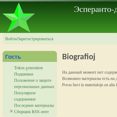
Эсперанто-
Войти/Зарегистрироваться
Гость
Biografioj
Token generation
На данный момент нет содер
Подшивки
Возможно материалы есть на 
Положение о защите
Povas havi la materialojn en alia 
персональных данных
Популярное
содержимое
Последние материалы
Сборщик RSS-лент