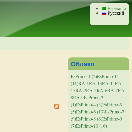
Esperanto
Русский
Облако
EsPrimo-1 (2)
EsPrimo-11
(11)
RA-1
RA-13
RA-14
RA-
15
RA-2
RA-5
RA-6
RA-7
RA-
8
RA-9
EsPrimo-3
(1)
EsPrimo-4 (3)
EsPrimo-5
(5)
EsPrimo-6 (13)
EsPrimo-7
(9)
EsPrimo-8 (6)
EsPrimo-9
(7)
EsPrimo-10 (16)