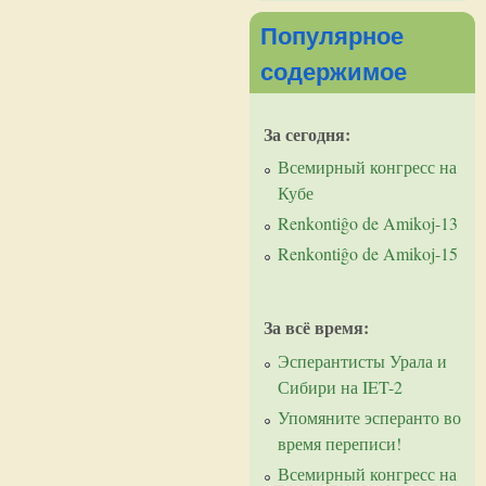
Популярное
содержимое
За сегодня:
Всемирный конгресс на
Кубе
Renkontiĝo de Amikoj-13
Renkontiĝo de Amikoj-15
За всё время:
Эсперантисты Урала и
Сибири на IET-2
Упомяните эсперанто во
время переписи!
Всемирный конгресс на