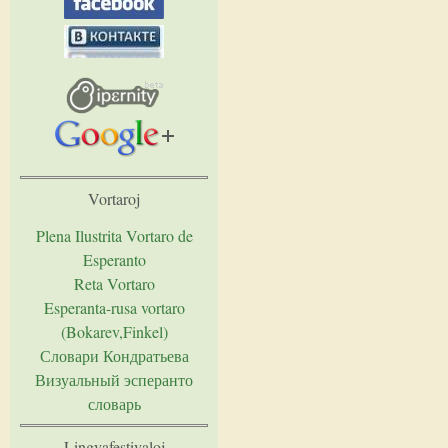
Vortaroj
Plena Ilustrita Vortaro de
Esperanto
Reta Vortaro
Esperanta-rusa vortaro
(Bokarev,Finkel)
Словари Кондратьева
Визуальный эсперанто
словарь
Lingvafestivaloj