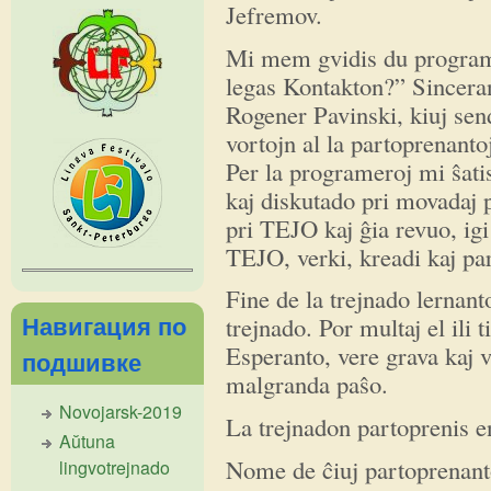
Jefremov.
Mi mem gvidis du program
legas Kontakton?” Sincera
Rogener Pavinski, kiuj sen
vortojn al la partoprenanto
Per la programeroj mi ŝati
kaj diskutado pri movadaj
pri TEJO kaj ĝia revuo, ig
TEJO, verki, kreadi kaj par
Fine de la trejnado lernanto
Навигация по
trejnado. Por multaj el ili
Esperanto, vere grava kaj 
подшивке
malgranda paŝo.
Novojarsk-2019
La trejnadon partoprenis en
Aŭtuna
Nome de ĉiuj partoprenant
lingvotrejnado