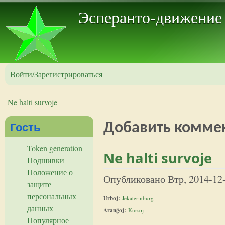
Пер
Эсперанто-движение
Войти/Зарегистрироваться
Ne halti survoje
Вы здесь
Гость
Добавить комме
Token generation
Ne halti survoje
Подшивки
Положение о
Опубликовано
Втр, 2014-12
защите
персональных
Urboj:
Jekaterinburg
данных
Aranĝoj:
Kursoj
Популярное