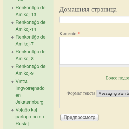
Renkontiĝo de
Домашняя страница
Amikoj-13
Renkontiĝo de
Amikoj-14
Komento
*
Renkontiĝo de
Amikoj-7
Renkontiĝo de
Amikoj-8
Renkontiĝo de
Amikoj-9
Более подр
Vintra
lingvotrejnado
Формат текста
en
Jekaterinburg
Vojaĝo kaj
partopreno en
Rusiaj