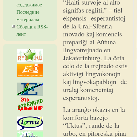
“Halti survoje al alto
содержимое
signifas regliti,” – tiel
Последние
ekpensis esperantistoj
материалы
de la Ural-Siberia
Сборщик RSS-
movado kaj komencis
лент
prepariĝi al Aŭtuna
lingvotrejnado en
Jekaterinburg. La ĉefa
celo de la trejnado estis
aktivigi lingvokonojn
kaj lingvokapablojn de
uralaj komencintaj
esperantistoj.
La aranĝo okazis en la
komforta bazejo
“Uktus”, rande de la
urbo, en pitoreska pina