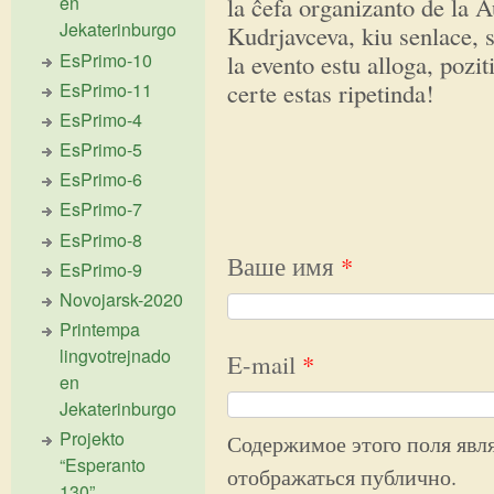
la ĉefa organizanto de la A
en
Jekaterinburgo
Kudrjavceva, kiu senlace, 
EsPrimo-10
la evento estu alloga, pozit
certe estas ripetinda!
EsPrimo-11
EsPrimo-4
EsPrimo-5
EsPrimo-6
EsPrimo-7
EsPrimo-8
Ваше имя
*
EsPrimo-9
Novojarsk-2020
Printempa
lingvotrejnado
E-mail
*
en
Jekaterinburgo
Projekto
Содержимое этого поля явля
“Esperanto
отображаться публично.
130”