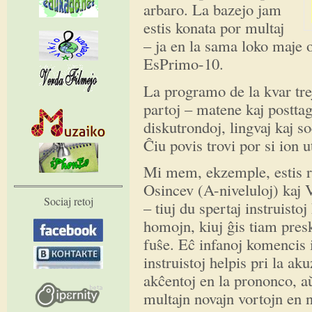
arbaro. La bazejo jam
estis konata por multaj
– ja en la sama loko maje 
EsPrimo-10.
La programo de la kvar tre
partoj – matene kaj posttag
diskutrondoj, lingvaj kaj so
Ĉiu povis trovi por si ion u
Mi mem, ekzemple, estis ra
Osincev (A-niveluloj) kaj 
Sociaj retoj
– tiuj du spertaj instruisto
homojn, kiuj ĝis tiam pres
fuŝe. Eĉ infanoj komencis 
instruistoj helpis pri la aku
akĉentoj en la prononco, a
multajn novajn vortojn en 