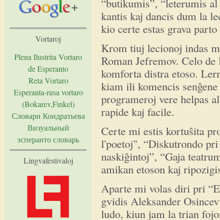
“butikumis”, “leterumis al 
kantis kaj dancis dum la l
kio certe estas grava parto
Vortaroj
Krom tiuj lecionoj indas me
Plena Ilustrita Vortaro
Roman Jefremov. Celo de la
de Esperanto
komforta distra etoso. Le
Reta Vortaro
kiam ili komencis senĝene 
Esperanta-rusa vortaro
programeroj vere helpas al
(Bokarev,Finkel)
rapide kaj facile.
Словари Кондратьева
Визуальный
Certe mi estis kortuŝita pr
эсперанто словарь
l'poetoj", “Diskutrondo pr
naskiĝintoj”, “Gaja teatru
Lingvafestivaloj
amikan etoson kaj ripozigi
Aparte mi volas diri pri “
gvidis Aleksander Osincev 
ludo, kiun jam la trian fo