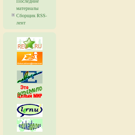
Последние
материалы
Сборщик RSS-
лент