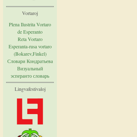
Vortaroj
Plena Ilustrita Vortaro
de Esperanto
Reta Vortaro
Esperanta-rusa vortaro
(Bokarev,Finkel)
Словари Кондратьева
Визуальный
эсперанто словарь
Lingvafestivaloj