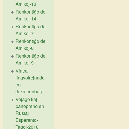
Amikoj-13
Renkontiĝo de
Amikoj-14
Renkontiĝo de
Amikoj-7
Renkontiĝo de
Amikoj-8
Renkontiĝo de
Amikoj-9
Vintra
lingvotrejnado
en
Jekaterinburg
Vojaĝo kaj
partopreno en
Rusiaj
Esperanto-
Tagoj-2018