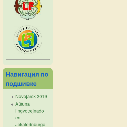
Навигация по
подшивке
Novojarsk-2019
Aŭtuna
lingvotrejnado
en
Jekaterinburgo