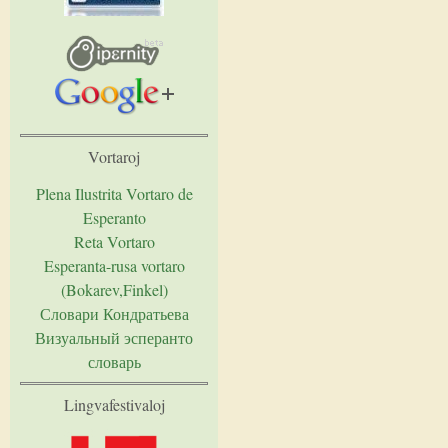
Vortaroj
Plena Ilustrita Vortaro de
Esperanto
Reta Vortaro
Esperanta-rusa vortaro
(Bokarev,Finkel)
Словари Кондратьева
Визуальный эсперанто
словарь
Lingvafestivaloj