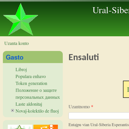
Ural-Sibe
Uzanta konto
Vi estas ĉi tie
Gasto
Ensaluti
Libroj
Populara enhavo
Token generation
Положение о защите
персональных данных
Laste aldonitaj
Uzantnomo
*
Novaĵ-kolektilo de fluoj
Entajpu vian Ural-Siberia Esperant