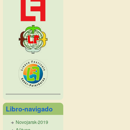
Libro-navigado
Novojarsk-2019
Aŭtuna