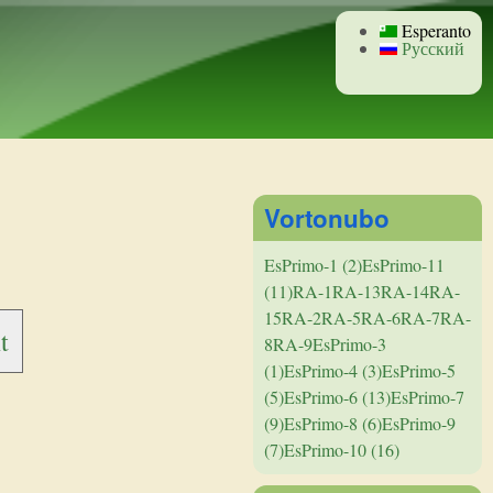
Esperanto
Русский
Vortonubo
EsPrimo-1 (2)
EsPrimo-11
(11)
RA-1
RA-13
RA-14
RA-
15
RA-2
RA-5
RA-6
RA-7
RA-
t
8
RA-9
EsPrimo-3
(1)
EsPrimo-4 (3)
EsPrimo-5
(5)
EsPrimo-6 (13)
EsPrimo-7
(9)
EsPrimo-8 (6)
EsPrimo-9
(7)
EsPrimo-10 (16)