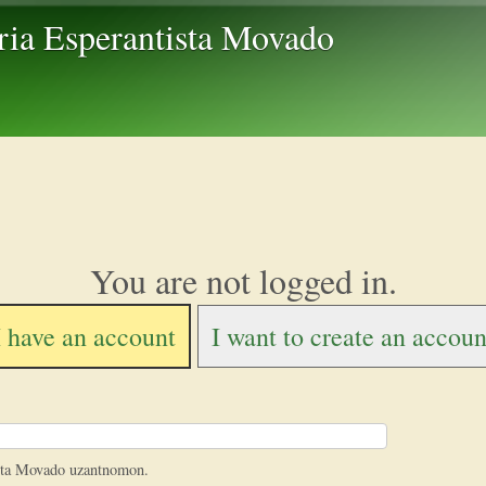
Skip to main content
ria Esperantista Movado
You are not logged in.
I have an account
I want to create an accoun
ista Movado uzantnomon.