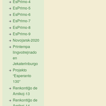
EsPrimo-4
EsPrimo-5
EsPrimo-6
EsPrimo-7
EsPrimo-8
EsPrimo-9
Novojarsk-2020
Printempa
lingvotrejnado
en
Jekaterinburgo
Projekto
“Esperanto
130”
Renkontiĝo de
Amikoj-13
Renkontiĝo de
Amikoj-14