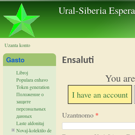
Skip to 
Ural-Siberia Esper
Uzanta konto
Vi estas ĉi tie
Gasto
Ensaluti
Libroj
You are
Populara enhavo
Token generation
I have an account
Положение о
защите
персональных
Uzantnomo
*
данных
Laste aldonitaj
Novaĵ-kolektilo de