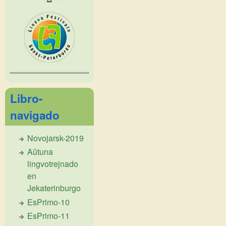
Libro-
navigado
Novojarsk-2019
Aŭtuna
lingvotrejnado
en
Jekaterinburgo
EsPrimo-10
EsPrimo-11