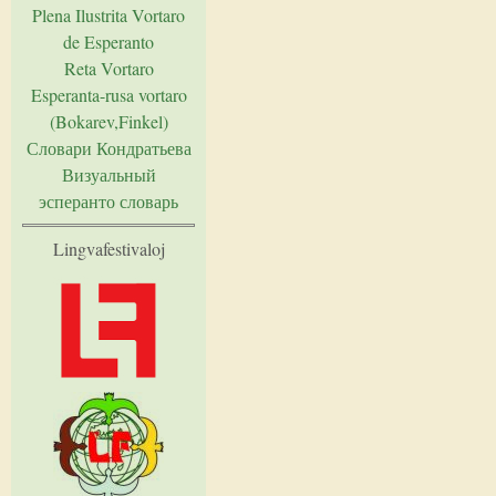
Plena Ilustrita Vortaro
de Esperanto
Reta Vortaro
Esperanta-rusa vortaro
(Bokarev,Finkel)
Словари Кондратьева
Визуальный
эсперанто словарь
Lingvafestivaloj