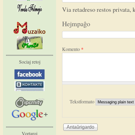
Via retadreso restos privata, k
Hejmpaĝo
Komento
*
Sociaj retoj
Tekstformato
Vortaroj