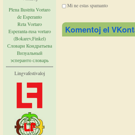
Mi ne estas spamanto
Plena Ilustrita Vortaro
de Esperanto
I'm a spammer
Reta Vortaro
Komentoj el VKont
Esperanta-rusa vortaro
(Bokarev,Finkel)
Словари Кондратьева
Визуальный
эсперанто словарь
Lingvafestivaloj