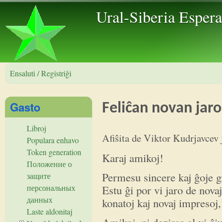
Skip to 
Ural-Siberia Esper
Ensaluti / Registriĝi
Gasto
Feliĉan novan jaro
Libroj
Afiŝita de
Viktor Kudrjavcev
Populara enhavo
Token generation
Karaj amikoj!
Положение о
Permesu sincere kaj ĝoje g
защите
Estu ĝi por vi jaro de novaj
персональных
данных
konatoj kaj novaj impresoj,
Laste aldonitaj
Amikoj, ni deziras al vi ĉiu