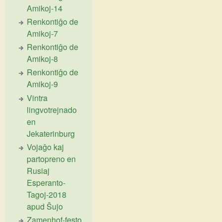
Amikoj-14
Renkontiĝo de
Amikoj-7
Renkontiĝo de
Amikoj-8
Renkontiĝo de
Amikoj-9
Vintra
lingvotrejnado
en
Jekaterinburg
Vojaĝo kaj
partopreno en
Rusiaj
Esperanto-
Tagoj-2018
apud Ŝujo
Zamenhof-festo