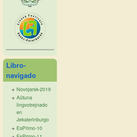
Libro-
navigado
Novojarsk-2019
Aŭtuna
lingvotrejnado
en
Jekaterinburgo
EsPrimo-10
EsPrimo-11