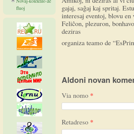
Novaĵ-kolektilo de
gajaj, saĝaj kaj spritaj. Es
fluoj
interesaj eventoj, blovu en
Feliĉon, plezuron, bonhavon
deziras
organiza teamo de “EsPri
Aldoni novan kome
Via nomo
*
Retadreso
*