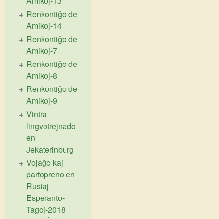
Amikoj-13
Renkontiĝo de
Amikoj-14
Renkontiĝo de
Amikoj-7
Renkontiĝo de
Amikoj-8
Renkontiĝo de
Amikoj-9
Vintra
lingvotrejnado
en
Jekaterinburg
Vojaĝo kaj
partopreno en
Rusiaj
Esperanto-
Tagoj-2018