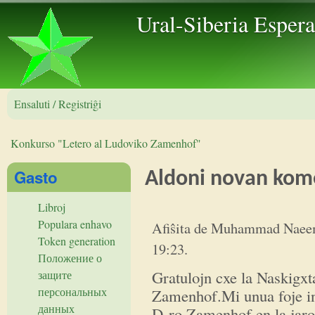
Skip to 
Ural-Siberia Esper
Ensaluti / Registriĝi
Konkurso "Letero al Ludoviko Zamenhof"
Vi estas ĉi tie
Gasto
Aldoni novan kom
Libroj
Gratulojn ĉe la Naskiĝtago de
Populara enhavo
Afiŝita de
Muhammad Naeem .
Token generation
19:23
.
Положение о
Gratulojn cxe la Naskigx
защите
персональных
Zamenhof.Mi unua foje inf
данных
D-ro Zamenhof en la jaro