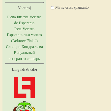
Mi ne estas spamanto
Vortaroj
Plena Ilustrita Vortaro
I'm a spammer
de Esperanto
Reta Vortaro
Esperanta-rusa vortaro
(Bokarev,Finkel)
Словари Кондратьева
Визуальный
эсперанто словарь
Lingvafestivaloj