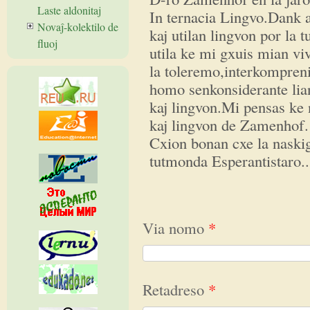
Laste aldonitaj
In ternacia Lingvo.Dank a
Novaĵ-kolektilo de
kaj utilan lingvon por la
fluoj
utila ke mi gxuis mian viv
la toleremo,interkompreni
homo senkonsiderante lian
kaj lingvon.Mi pensas ke
kaj lingvon de Zamenhof.
Cxion bonan cxe la naski
tutmonda Esperantistaro...
Via nomo
*
Retadreso
*