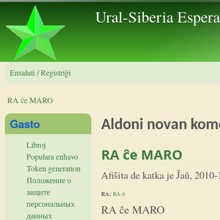
Skip to 
Ural-Siberia Esper
Ensaluti / Registriĝi
RA ĉe MARO
Vi estas ĉi tie
Gasto
Aldoni novan kom
Libroj
RA ĉe MARO
Populara enhavo
Token generation
Afiŝita de
katka
je
Ĵaŭ, 2010-
Положение о
защите
RA:
RA-6
персональных
RA ĉe MARO
данных