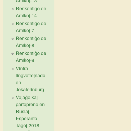
Amikoj-13
Renkontiĝo de
Amikoj-14
Renkontiĝo de
Amikoj-7
Renkontiĝo de
Amikoj-8
Renkontiĝo de
Amikoj-9
Vintra
lingvotrejnado
en
Jekaterinburg
Vojaĝo kaj
partopreno en
Rusiaj
Esperanto-
Tagoj-2018