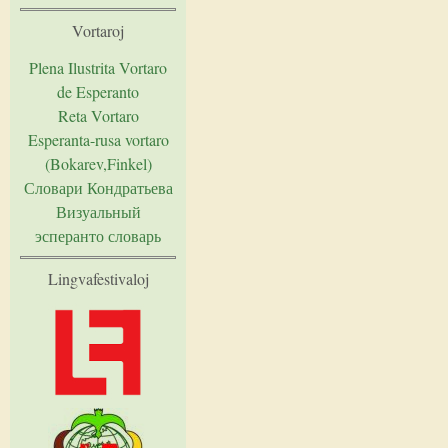
Vortaroj
Plena Ilustrita Vortaro
de Esperanto
Reta Vortaro
Esperanta-rusa vortaro
(Bokarev,Finkel)
Словари Кондратьева
Визуальный
эсперанто словарь
Lingvafestivaloj