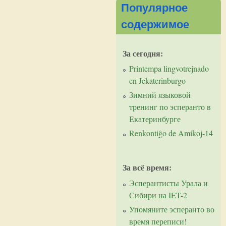
Популярное
содержимое
За сегодня:
Printempa lingvotrejnado
en Jekaterinburgo
Зимний языковой
тренинг по эсперанто в
Екатеринбурге
Renkontiĝo de Amikoj-14
За всё время:
Эсперантисты Урала и
Сибири на IET-2
Упомяните эсперанто во
время переписи!