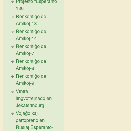
Projekto “Esperanto
130”
Renkontiĝo de
Amikoj-13
Renkontiĝo de
Amikoj-14
Renkontiĝo de
Amikoj-7
Renkontiĝo de
Amikoj-8
Renkontiĝo de
Amikoj-9
Vintra
lingvotrejnado en
Jekaterinburg
Vojaĝo kaj
partopreno en
Rusiaj Esperanto-