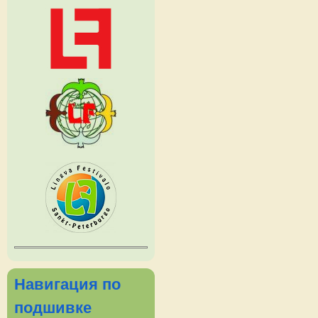
Навигация по
подшивке