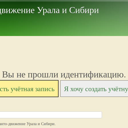
Перейти к основному
движение Урала и Сибири
содержанию
Вы не прошли идентификацию.
сть учётная запись
Я хочу создать учётн
анто-движение Урала и Сибири.