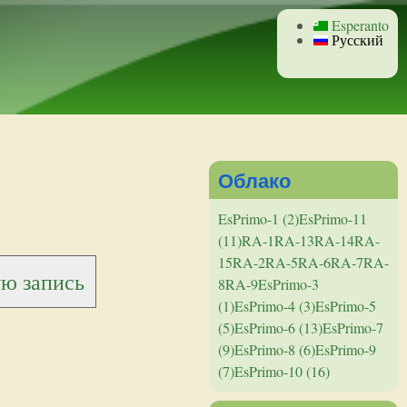
Esperanto
Русский
Облако
EsPrimo-1 (2)
EsPrimo-11
(11)
RA-1
RA-13
RA-14
RA-
15
RA-2
RA-5
RA-6
RA-7
RA-
ую запись
8
RA-9
EsPrimo-3
(1)
EsPrimo-4 (3)
EsPrimo-5
(5)
EsPrimo-6 (13)
EsPrimo-7
(9)
EsPrimo-8 (6)
EsPrimo-9
(7)
EsPrimo-10 (16)