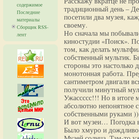
Расскажу вкратце не про
содержимое
традиционный день – Д
Последние
посетили два музея, ка
материалы
своему.
Сборщик RSS-
Но сначала мы побывали
лент
киностудии «Поиск». П
том, как делать мультфи
собственный мультик. Бы
стороны это настолько д
монотонная работа. Пред
сантиметром двигали вся
получили минутный муль
Ужассссс!!! Но в итоге 
абсолютно непонятное с
собственными руками ))
И вот музеи… Погодка в
Было хмуро и дождливо.
Музей солнца. Там-то уж