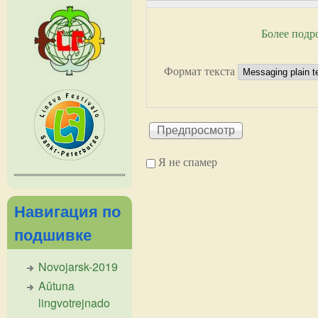
Более подр
Формат текста
Я не спамер
Я спамер
Навигация по
подшивке
Novojarsk-2019
Aŭtuna
lingvotrejnado