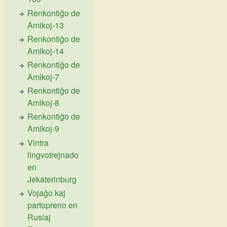
Renkontiĝo de
Amikoj-13
Renkontiĝo de
Amikoj-14
Renkontiĝo de
Amikoj-7
Renkontiĝo de
Amikoj-8
Renkontiĝo de
Amikoj-9
Vintra
lingvotrejnado
en
Jekaterinburg
Vojaĝo kaj
partopreno en
Rusiaj