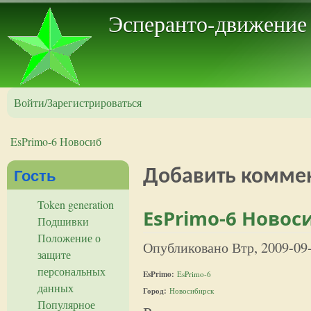
Пер
Эсперанто-движение
Войти/Зарегистрироваться
EsPrimo-6 Новосиб
Вы здесь
Гость
Добавить комме
Token generation
EsPrimo-6 Новос
Подшивки
Положение о
Опубликовано
Втр, 2009-09
защите
персональных
EsPrimo:
EsPrimo-6
данных
Город:
Новосибирск
Популярное