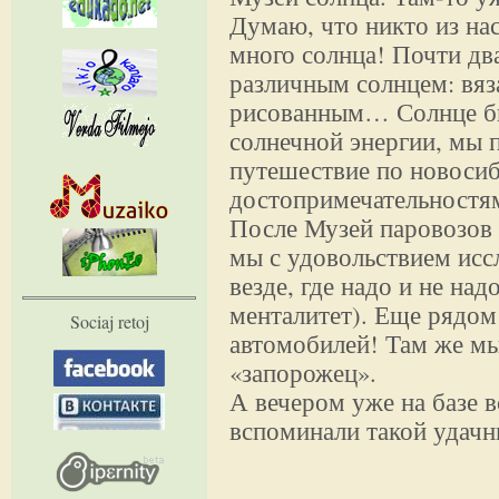
Думаю, что никто из нас
много солнца! Почти дв
различным солнцем: вя
рисованным… Солнце бы
солнечной энергии, мы 
путешествие по новоси
достопримечательностя
После Музей паровозов 
мы с удовольствием иссл
везде, где надо и не над
менталитет). Еще рядом
Sociaj retoj
автомобилей! Там же 
«запорожец».
А вечером уже на базе в
вспоминали такой удачн