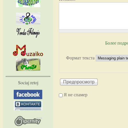
Более подр
Формат текста
Sociaj retoj
Я не спамер
Я спамер