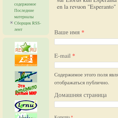
содержимое
en la revuon "Esperanto"
Последние
материалы
Сборщик RSS-
лент
Ваше имя
*
E-mail
*
Содержимое этого поля явля
отображаться публично.
Домашняя страница
Komento
*