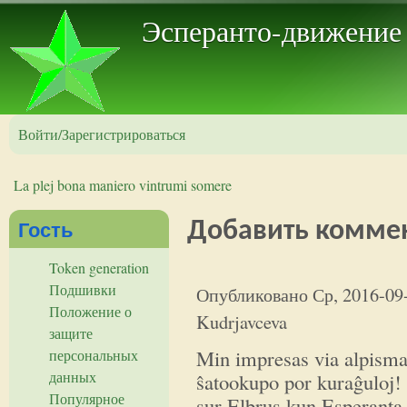
Пер
Эсперанто-движение
Войти/Зарегистрироваться
La plej bona maniero vintrumi somere
Вы здесь
Гость
Добавить комме
Token generation
Min impresas via alpismado,
Подшивки
Опубликовано
Ср, 2016-09
Положение о
Kudrjavceva
защите
Min impresas via alpismad
персональных
данных
ŝatookupo por kuraĝuloj! 
Популярное
sur Elbrus kun Esperanta 