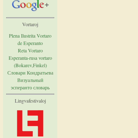
Vortaroj
Plena Ilustrita Vortaro
de Esperanto
Reta Vortaro
Esperanta-rusa vortaro
(Bokarev,Finkel)
Словари Кондратьева
Визуальный
эсперанто словарь
Lingvafestivaloj