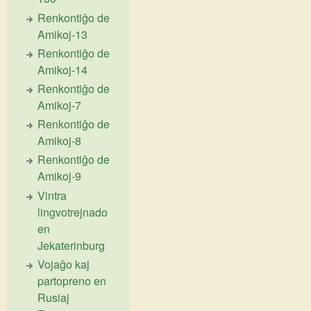
Renkontiĝo de
Amikoj-13
Renkontiĝo de
Amikoj-14
Renkontiĝo de
Amikoj-7
Renkontiĝo de
Amikoj-8
Renkontiĝo de
Amikoj-9
Vintra
lingvotrejnado
en
Jekaterinburg
Vojaĝo kaj
partopreno en
Rusiaj