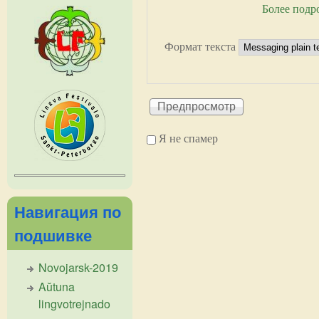
Более подр
Формат текста
Я не спамер
Я спамер
Навигация по
подшивке
Novojarsk-2019
Aŭtuna
lingvotrejnado