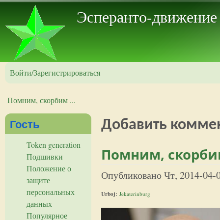
Пер
Эсперанто-движение
Войти/Зарегистрироваться
Помним, скорбим ...
Вы здесь
Гость
Добавить комме
Token generation
Помним, скорбим
Подшивки
Положение о
Опубликовано
Чт, 2014-04-
защите
персональных
Urboj:
Jekaterinburg
данных
Популярное