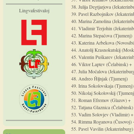
38. Julija Degtjarjova (Jekaterinb
Lingvafestivaloj
39. Pavel Razbojnikov (Jekaterin
40. Marina Zamolina (Jekaterinb
41. Vladimir Terjohin (Jekaterin
42. Marina Stepaĉova (Tjumenj)
43. Katerina Arbekova (Novosibi
44. Anatolij Krasnokutskij (Mos
45. Valentin Puŝkarev (Jekaterin
46. Viktor Laptev (Ĉelabinsk) +
47. Julia Moĉalova (Jekaterinbur
48. Andreo Ĥiĵnjak (Tjumenj)
49. Irina Sokolovskaja (Tjumenj)
50. Nikolaj Sokolovskij (Tjumenj
51. Roman Efremov (Glazov) +
52. Tatjana Glaznica (Ĉelabinsk)
53. Vadim Solovjev (Vladimir) +
54. Rimma Roganova (Ĉusovoj) 
55. Pavel Vavilin (Jekaterinburg)