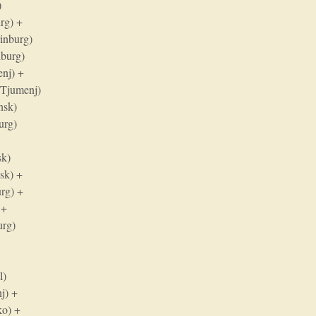
)
rg) +
rinburg)
nburg)
enj) +
(Tjumenj)
nsk)
urg)
sk)
sk) +
urg) +
 +
urg)
+
l)
j) +
ko) +