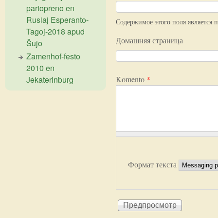
partopreno en
Rusiaj Esperanto-
Содержимое этого поля является 
Tagoj-2018 apud
Домашняя страница
Ŝujo
Zamenhof-festo
2010 en
Jekaterinburg
Komento
*
Формат текста