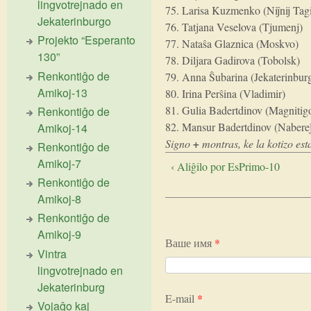
lingvotrejnado en
75. Larisa Kuzmenko (Niĵnij Tagi
Jekaterinburgo
76. Tatjana Veselova (Tjumenj)
Projekto “Esperanto
77. Nataŝa Glaznica (Moskvo)
130”
78. Diljara Gadirova (Tobolsk)
Renkontiĝo de
79. Anna Ŝubarina (Jekaterinbur
Amikoj-13
80. Irina Perŝina (Vladimir)
81. Gulia Badertdinov (Magnitig
Renkontiĝo de
82. Mansur Badertdinov (Nabereĵ
Amikoj-14
Signo
+
montras, ke la kotizo esta
Renkontiĝo de
Amikoj-7
‹ Aliĝilo por EsPrimo-10
Renkontiĝo de
Amikoj-8
Renkontiĝo de
Amikoj-9
Ваше имя
*
Vintra
lingvotrejnado en
Jekaterinburg
E-mail
*
Vojaĝo kaj