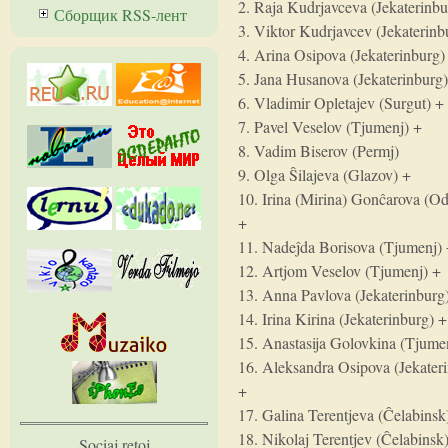
2. Raja Kudrjavceva (Jekaterinbu
Сборщик RSS-лент
3. Viktor Kudrjavcev (Jekaterinb
4. Arina Osipova (Jekaterinburg)
5. Jana Husanova (Jekaterinburg
6. Vladimir Opletajev (Surgut) +
7. Pavel Veselov (Tjumenj) +
8. Vadim Biserov (Permj)
9. Olga Ŝilajeva (Glazov) +
10. Irina (Mirina) Gonĉarova (O
+
11. Nadeĵda Borisova (Tjumenj)
12. Artjom Veselov (Tjumenj) +
13. Anna Pavlova (Jekaterinburg
14. Irina Kirina (Jekaterinburg) +
15. Anastasija Golovkina (Tjume
16. Aleksandra Osipova (Jekater
+
17. Galina Terentjeva (Ĉelabinsk
18. Nikolaj Terentjev (Ĉelabinsk
Sociaj retoj