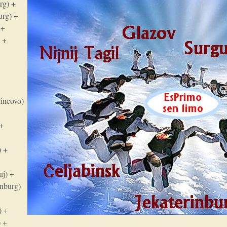
rg) +
urg) +
 +
) +
dincovo)
 +
) +
nj) +
inburg)
) +
) +