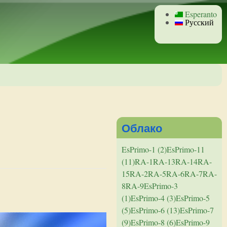
Esperanto
Русский
Облако
EsPrimo-1 (2)
EsPrimo-11
(11)
RA-1
RA-13
RA-14
RA-
15
RA-2
RA-5
RA-6
RA-7
RA-
8
RA-9
EsPrimo-3
(1)
EsPrimo-4 (3)
EsPrimo-5
(5)
EsPrimo-6 (13)
EsPrimo-7
(9)
EsPrimo-8 (6)
EsPrimo-9