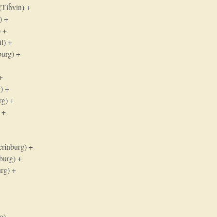
(Tiĥvin) +
) +
) +
il) +
burg) +
 +
) +
rg) +
 +
erinburg) +
burg) +
urg) +
g)