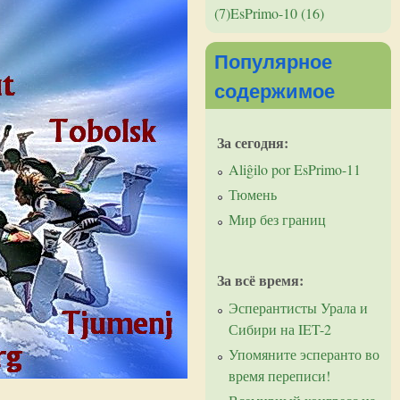
(7)
EsPrimo-10 (16)
Популярное
содержимое
За сегодня:
Aliĝilo por EsPrimo-11
Тюмень
Мир без границ
За всё время:
Эсперантисты Урала и
Сибири на IET-2
Упомяните эсперанто во
время переписи!