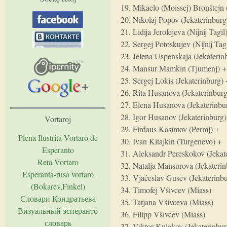
19. Mikaelo (Moissej) Bronŝtejn 
20. Nikolaj Popov (Jekaterinburg
21. Lidija Jerofejeva (Niĵnij Tagil
22. Sergej Potoskujev (Niĵnij Tag
23. Jelena Uspenskaja (Jekaterin
24. Mansur Mamkin (Tjumenj) +
25. Sergej Lokis (Jekaterinburg)
26. Rita Husanova (Jekaterinburg
27. Elena Husanova (Jekaterinbu
28. Igor Husanov (Jekaterinburg)
Vortaroj
29. Firdaus Kasimov (Permj) +
Plena Ilustrita Vortaro de
30. Ivan Kitajkin (Turgenevo) +
Esperanto
31. Aleksandr Pereskokov (Jekat
Reta Vortaro
32. Natalja Mansurova (Jekaterin
Esperanta-rusa vortaro
33. Vjaĉeslav Gusev (Jekaterinb
(Bokarev,Finkel)
34. Timofej Vŝivcev (Miass)
Словари Кондратьева
35. Tatjana Vŝivceva (Miass)
Визуальный эсперанто
36. Filipp Vŝivcev (Miass)
словарь
37. Viktor Kulakov (Jekaterinbur