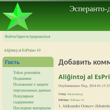
Эсперанто-
Войти/Зарегистрироваться
Aliĝintoj al EsPrimo-10
Вы здесь
Гость
Добавить ком
Token generation
Aliĝintoj al EsP
Подшивки
Положение о защите
Опубликовано
Пнд, 2014-01-13 23
персональных данных
Urboj:
Jekaterinburg
Популярное
EsPrimo:
EsPrimo-10
содержимое
1. Aleksander Osincev (Jekateri
Последние материалы