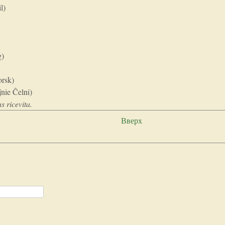
l)
g)
orsk)
nie Ĉelni)
s ricevita.
Вверх