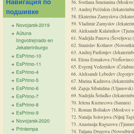
Навигация по
56. Svetlana Smetanina (Moskvo
57. Andrej Peĉënkin (Jekaterinbu
подшивке
58. Ekaterina Zamyslova (Jekate
59. Vladimir Zamyslov (Jekateri
Novojarsk-2019
60. Aleksandr Kalaŝnikov (Tjum
Aŭtuna
61. Nadeĵda Panova (Ŝeveljova) 
lingvotrejnado en
62. Stanislav Kotlarov (Novoutki
Jekaterinburgo
63. Andrej Parfentjev (Jekaterinb
EsPrimo-10
64. Elena Ermakova (Verĥovino)
EsPrimo-11
65. Evgenij Vedernikov (Ĉelabin
EsPrimo-4
66. Aleksandr Lebedev (Jegorjev
EsPrimo-5
67. Marina Kadirova (Jekaterinb
EsPrimo-6
68. Zajsja Sibatulina (Uljanovsk)
69. Nadeĵda Ŝeludko (Jekaterinb
EsPrimo-7
70. Jelena Kuznecova (Samara)
EsPrimo-8
71. Roman Bolŝakov (Moskvo) 
EsPrimo-9
72. Natalja Solovjova (Niĵnij Tagi
Novojarsk-2020
73. Anastasija Raguzova (Tjumen
Printempa
74. Tatjana Drugova (Novosibirs