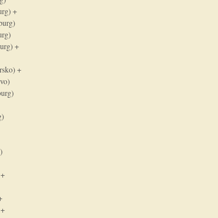
urg) +
burg)
urg)
burg) +
rsko) +
kvo)
burg)
g)
)
 +
+
 +