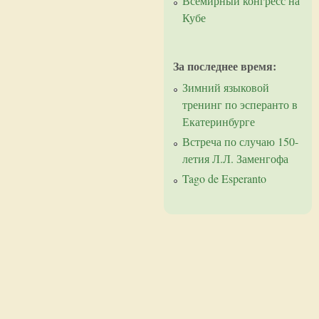
Всемирный конгресс на
Кубе
За последнее время:
Зимний языковой
тренинг по эсперанто в
Екатеринбурге
Встреча по случаю 150-
летия Л.Л. Заменгофа
Tago de Esperanto