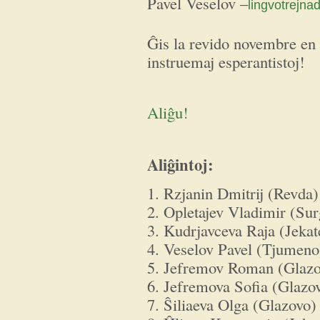
Pavel Veselov –
lingvotrejna
Ĝis la revido novembre en 
instruemaj esperantistoj!
Aliĝu!
Aliĝintoj:
1. Rzjanin Dmitrij (Revda)
2. Opletajev Vladimir (Sur
3. Kudrjavceva Raja (Jekat
4. Veselov Pavel (Tjumeno
5. Jefremov Roman (Glazo
6. Jefremova Sofia (Glazo
7. Ŝiliaeva Olga (Glazovo)