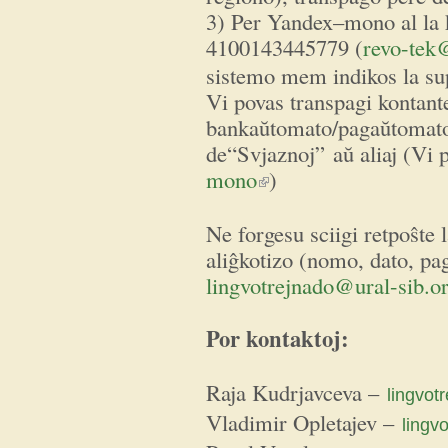
3) Per Yandex–mono al la 
4100143445779 (
revo-tek
sistemo mem indikos la s
Vi povas transpagi kontant
bankaŭtomato/pagaŭtomato
de“Svjaznoj” aŭ aliaj (Vi p
mono
)
(link is external)
Ne forgesu sciigi retpoŝte l
aliĝkotizo (nomo, dato, pa
lingvotrejnado@ural-sib.o
Por kontaktoj:
Raja Kudrjavceva –
lingvot
Vladimir Opletajev –
lingv