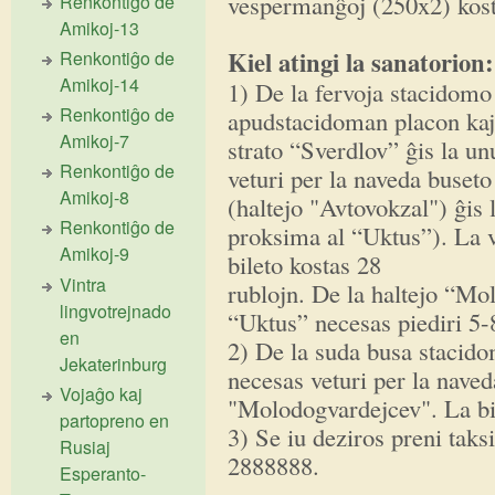
vespermanĝoj (250x2) kost
Renkontiĝo de
Amikoj-13
Kiel atingi la sanatorion:
Renkontiĝo de
Amikoj-14
1) De la fervoja stacidomo 
Renkontiĝo de
apudstacidoman placon kaj i
Amikoj-7
strato “Sverdlov” ĝis la un
Renkontiĝo de
veturi per la naveda buset
Amikoj-8
(haltejo "Avtovokzal") ĝis
Renkontiĝo de
proksima al “Uktus”). La 
Amikoj-9
bileto kostas 28
Vintra
rublojn. De la haltejo “Mo
lingvotrejnado
“Uktus” necesas piediri 5-
en
2) De la suda busa stacidom
Jekaterinburg
necesas veturi per la naved
Vojaĝo kaj
"Molodogvardejcev". La bil
partopreno en
3) Se iu deziros preni taks
Rusiaj
2888888.
Esperanto-