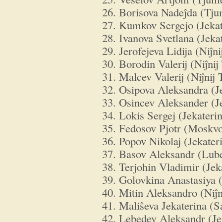
26. Borisova Nadeĵda (Tj
27. Kumkov Sergejo (Jeka
28. Ivanova Svetlana (Jeka
29. Jerofejeva Lidija (Niĵni
30. Borodin Valerij (Niĵnij
31. Malcev Valerij (Niĵnij 
32. Osipova Aleksandra (J
33. Osincev Aleksander (J
34. Lokis Sergej (Jekateri
35. Fedosov Pjotr (Moskv
36. Popov Nikolaj (Jekater
37. Basov Aleksandr (Lube
38. Terjohin Vladimir (Jek
39. Golovkina Anastasiya
40. Mitin Aleksandro (Niĵ
41. Maliŝeva Jekaterina (S
42. Lebedev Aleksandr (Je