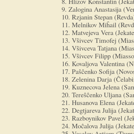
8. Ĥlizov Konstantin (Jeka
9. Zalogina Anastasija (Ve
10. Rzjanin Stepan (Revda
11. Melnikov Miĥail (Revd
12. Matvejeva Vera (Jekat
13. Vŝivcev Timofej (Mias
14. Vŝivceva Tatjana (Mia
15. Vŝivcev Filipp (Miasso
16. Kovaljova Valentina (N
17. Paŝĉenko Sofija (Novos
18. Zelenina Darja (Ĉelab
19. Kuznecova Jelena (Sa
20. Tereŝĉenko Uljana (S
21. Husanova Elena (Jekat
22. Degtjareva Julija (Jeka
23. Razboynikov Pavel (Je
24. Moĉalova Julija (Jekat
25. Veselov Artjom (Tjum