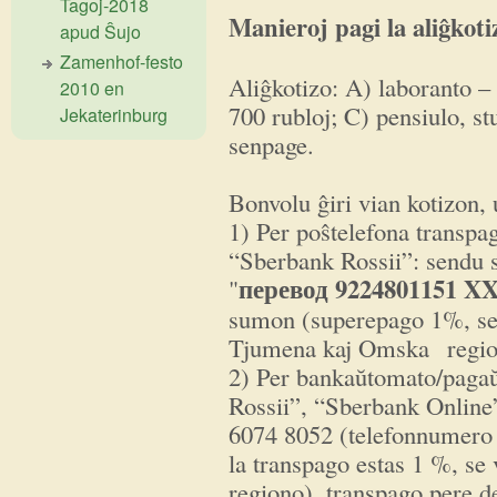
Tagoj-2018
Manieroj pagi la aliĝkoti
apud Ŝujo
Zamenhof-festo
Aliĝkotizo: A) laboranto 
2010 en
700 rubloj; C) pensiulo, st
Jekaterinburg
senpage.
Bonvolu ĝiri vian kotizon, 
1) Per poŝtelefona transpag
“Sberbank Rossii”: sendu s
перевод 9224801151 X
"
sumon (superepago 1%, se 
Tjumena kaj Omska regio
2) Per bankaŭtomato/paga
Rossii”, “Sberbank Online
6074 8052 (telefonnumero 
la transpago estas 1 %, se
regiono), transpago pere d