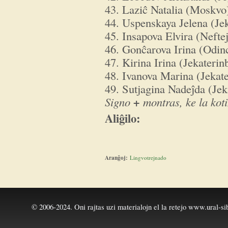
43. Laziĉ Natalia (Moskvo
44. Uspenskaya Jelena (Je
45. Insapova Elvira (Nefte
46. Gonĉarova Irina (Odin
47. Kirina Irina (Jekaterin
48. Ivanova Marina (Jekat
49. Sutjagina Nadeĵda (Jek
+
Signo
montras, ke la koti
Aliĝilo:
Aranĝoj:
Lingvotrejnado
© 2006-2024. Oni rajtas uzi materialojn el la retejo
www.ural-sib