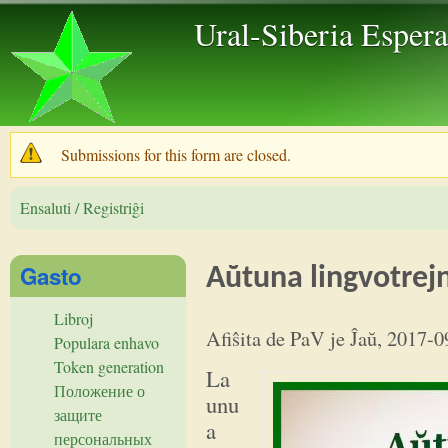
Skip to 
Ural-Siberia Esper
Submissions for this form are closed.
Warning message
Ensaluti / Registriĝi
Gasto
Aŭtuna lingvotrej
Libroj
Afiŝita de
PaV
je
Ĵaŭ, 2017-0
Populara enhavo
Token generation
La
Положение о
unu
защите
a
персональных