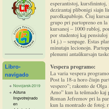
esperantistoj, kursfinintoj
dezirantaj plibonigi siajn l
parolkapablojn. Ĉiuj kursan
grupo pri partopreno en la
kursanoj – 1000 rubloj, p
por studentoj kaj pensiuloj 
14 j.) – senpage. Estas pla
minutajn lecionojn. Partop
plenumi antaŭkursajn taskoj
Libro-
Vespera programo:
La varia vespera programo 
navigado
Post la 18-a horo ĉiujn pa
vespero”; rakonto de Olga Ŝ
Novojarsk-2019
Amo” kun la teŭmado kaj p
Aŭtuna
Roman Jefremov pri la par
lingvotrejnado
kun la montrado de fotoj; r
en