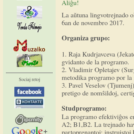
Aliĝu!
La aŭtuna lingvotrejnado o
6an de novembro 2017.
Organiza grupo:
1. Raja Kudrjavceva (Jekat
gvidanto de la programo.
2. Vladimir Opletajev (Surg
metodika programo por la 
Sociaj retoj
3. Pavel Veselov (Tjumenj)
pretigo de nomŝildoj, certig
Studprogramo:
La programo efektiviĝos en
A2; B1,B2. La trejnado ha
partoprenantoj: instruistoj