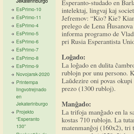
Jekaterinburgo
Esperanto-studado en Barla
EsPrimo-10
intelektaj, lingvaj kaj soci
Jefremov: “Kio? Kie? Kiam?
EsPrimo-11
prelego de Lena Ĥusanova 
EsPrimo-4
informa programo de Vladi
EsPrimo-5
pri Rusia Esperantista Un
EsPrimo-6
EsPrimo-7
Loĝado:
EsPrimo-8
La loĝado en dulita ĉambr
EsPrimo-9
rublojn por unu persono. K
Novojarsk-2020
Laŭdezire oni povas okupi s
Printempa
prezo (1300 rubloj).
lingvotrejnado
en
Manĝado:
Jekaterinburgo
La trifoja manĝado en la s
Projekto
kostas 710 rublojn. La tu
“Esperanto
130”
matenmanĝoj (160x2), tri 