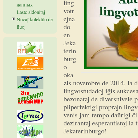
ling
данных
votr
Laste aldonitaj
ejna
Novaĵ-kolektilo de
do
fluoj
en
Jeka
terin
burg
o
oka
zis novembre de 2014, la d
lingvostudadoj iĝis sukcesa
bezonataj de diversnivele pa
pliperfektigi proprajn ling
venis jam tempo daŭrigi ĉi 
dezirantaj esperantistoj la 
Jekaterinburgo!