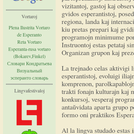
vizitantoj, gastoj kaj obse
gvidos esperantistoj, posed
Vortaroj
regiona, landa kaj internaci
Plena Ilustrita Vortaro
kiu pretas prepari kaj gvid
de Esperanto
programojn minimume por t
Reta Vortaro
Instruontoj estas petataj si
Esperanta-rusa vortaro
Organizan grupon kaj prezen
(Bokarev,Finkel)
Словари Кондратьева
La trejnado celas aktivigi 
Визуальный
esperantistoj, evoluigi ili
эсперанто словарь
komprenon, parolkapablojn
trakti fonajn kulturajn kaj
Lingvafestivaloj
konkursoj, vesperaj program
antaŭvidata aparta grupo po
formo oni praktikos Esper
Al la lingva studado estas 