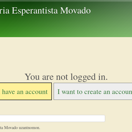
Skip to main content
ria Esperantista Movado
You are not logged in.
I have an account
I want to create an accoun
ista Movado uzantnomon.