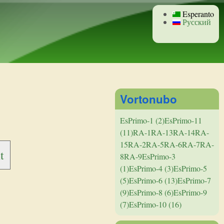
Esperanto
Русский
Vortonubo
EsPrimo-1 (2)
EsPrimo-11
(11)
RA-1
RA-13
RA-14
RA-
15
RA-2
RA-5
RA-6
RA-7
RA-
t
8
RA-9
EsPrimo-3
(1)
EsPrimo-4 (3)
EsPrimo-5
(5)
EsPrimo-6 (13)
EsPrimo-7
(9)
EsPrimo-8 (6)
EsPrimo-9
(7)
EsPrimo-10 (16)