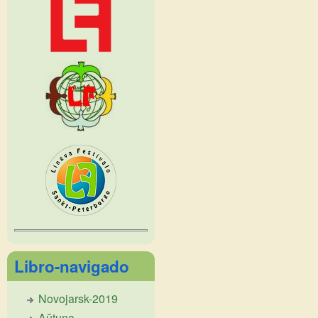
Libro-navigado
Novojarsk-2019
Aŭtuna