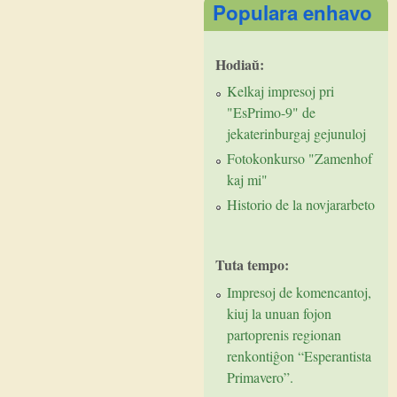
Populara enhavo
Hodiaŭ:
Kelkaj impresoj pri
"EsPrimo-9" de
jekaterinburgaj gejunuloj
Fotokonkurso "Zamenhof
kaj mi"
Historio de la novjararbeto
Tuta tempo:
Impresoj de komencantoj,
kiuj la unuan fojon
partoprenis regionan
renkontiĝon “Esperantista
Primavero”.