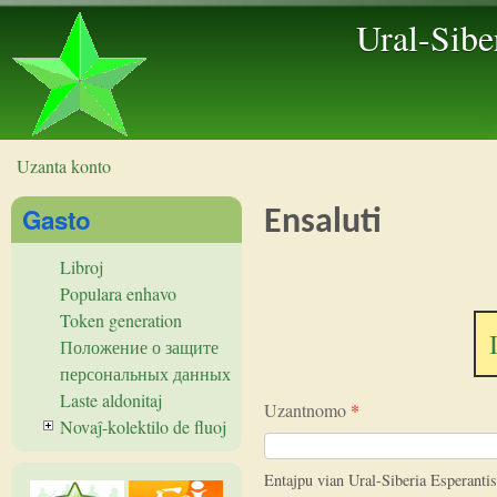
Ural-Sibe
Uzanta konto
Vi estas ĉi tie
Gasto
Ensaluti
Libroj
Populara enhavo
Token generation
Положение о защите
персональных данных
Laste aldonitaj
Uzantnomo
*
Novaĵ-kolektilo de fluoj
Entajpu vian Ural-Siberia Esperant