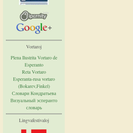
Vortaroj
Plena Ilustrita Vortaro de
Esperanto
Reta Vortaro
Esperanta-rusa vortaro
(Bokarev,Finkel)
Словари Кондратьева
Визуальный эсперанто
словарь
Lingvafestivaloj