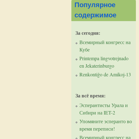
Популярное
содержимое
За сегодня:
Всемирный конгресс на
Кубе
Printempa lingvotrejnado
en Jekaterinburgo
Renkontiĝo de Amikoj-13
За всё время:
Эсперантисты Урала и
Сибири на IET-2
Упомяните эсперанто во
время переписи!
Всемирный конгресс на