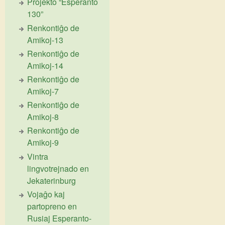
Projekto “Esperanto
130”
Renkontiĝo de
Amikoj-13
Renkontiĝo de
Amikoj-14
Renkontiĝo de
Amikoj-7
Renkontiĝo de
Amikoj-8
Renkontiĝo de
Amikoj-9
Vintra
lingvotrejnado en
Jekaterinburg
Vojaĝo kaj
partopreno en
Rusiaj Esperanto-