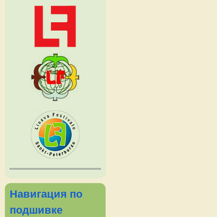
Навигация по
подшивке