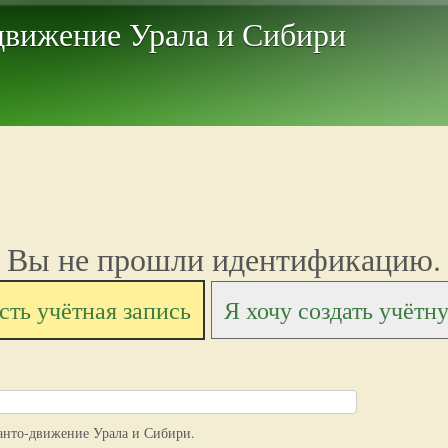
Перейти к основному
движение Урала и Сибири
содержанию
Вы не прошли идентификацию.
сть учётная запись
Я хочу создать учётн
анто-движение Урала и Сибири.