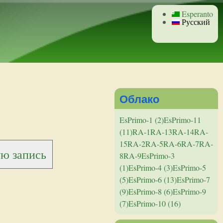
Esperanto
Русский
Облако
EsPrimo-1 (2)
EsPrimo-11
(11)
RA-1
RA-13
RA-14
RA-
15
RA-2
RA-5
RA-6
RA-7
RA-
ую запись
8
RA-9
EsPrimo-3
(1)
EsPrimo-4 (3)
EsPrimo-5
(5)
EsPrimo-6 (13)
EsPrimo-7
(9)
EsPrimo-8 (6)
EsPrimo-9
(7)
EsPrimo-10 (16)