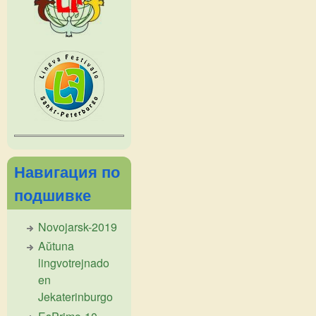
Навигация по
подшивке
Novojarsk-2019
Aŭtuna
lingvotrejnado
en
Jekaterinburgo