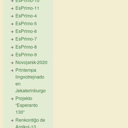
EsPrimo-10
EsPrimo-11
EsPrimo-4
EsPrimo-5
EsPrimo-6
EsPrimo-7
EsPrimo-8
EsPrimo-9
Novojarsk-2020
Printempa
lingvotrejnado
en
Jekaterinburgo
Projekto
“Esperanto
130”
Renkontiĝo de
Amikoj-13