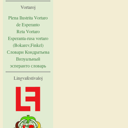
Vortaroj
Plena Ilustrita Vortaro
de Esperanto
Reta Vortaro
Esperanta-rusa vortaro
(Bokarev,Finkel)
Словари Кондратьева
Визуальный
эсперанто словарь
Lingvafestivaloj