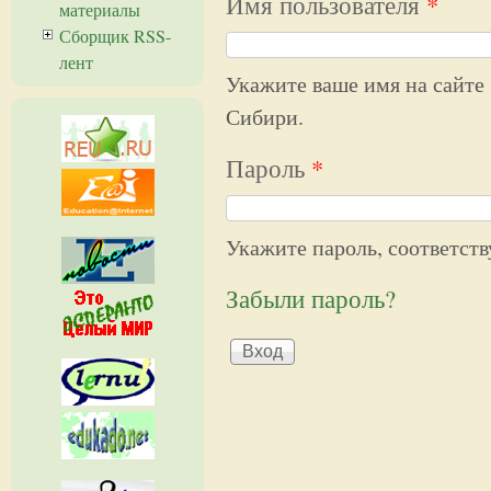
Имя пользователя
*
материалы
Сборщик RSS-
лент
Укажите ваше имя на сайте
Сибири.
Пароль
*
Укажите пароль, соответст
Забыли пароль?