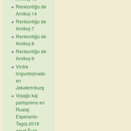
Renkontiĝo de
Amikoj-14
Renkontiĝo de
Amikoj-7
Renkontiĝo de
Amikoj-8
Renkontiĝo de
Amikoj-9
Vintra
lingvotrejnado
en
Jekaterinburg
Vojaĝo kaj
partopreno en
Rusiaj
Esperanto-
Tagoj-2018
apud Ŝujo