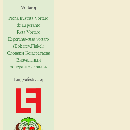
Vortaroj
Plena Ilustrita Vortaro
de Esperanto
Reta Vortaro
Esperanta-rusa vortaro
(Bokarev,Finkel)
Словари Кондратьева
Визуальный
эсперанто словарь
Lingvafestivaloj