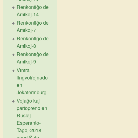
Renkontiĝo de
Amikoj-14
Renkontiĝo de
Amikoj-7
Renkontiĝo de
Amikoj-8
Renkontiĝo de
Amikoj-9
Vintra
lingvotrejnado
en
Jekaterinburg
Vojaĝo kaj
partopreno en
Rusiaj
Esperanto-
Tagoj-2018
apud Ŝujo