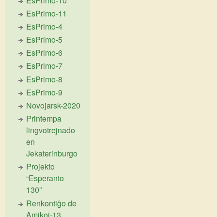
EsPrimo-10
EsPrimo-11
EsPrimo-4
EsPrimo-5
EsPrimo-6
EsPrimo-7
EsPrimo-8
EsPrimo-9
Novojarsk-2020
Printempa
lingvotrejnado
en
Jekaterinburgo
Projekto
“Esperanto
130”
Renkontiĝo de
Amikoj-13