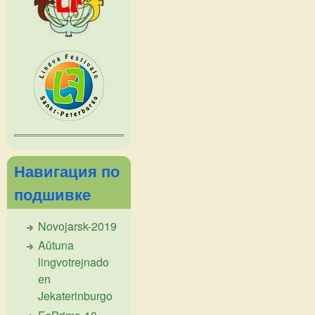
Навигация по
подшивке
Novojarsk-2019
Aŭtuna
lingvotrejnado
en
Jekaterinburgo