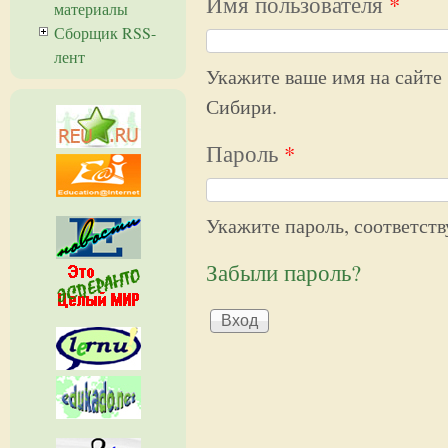
Имя пользователя
*
материалы
Сборщик RSS-
лент
Укажите ваше имя на сайте
Сибири.
Пароль
*
Укажите пароль, соответст
Забыли пароль?