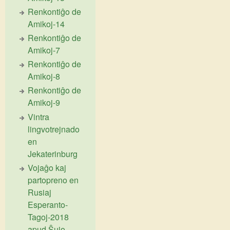
Renkontiĝo de
Amikoj-14
Renkontiĝo de
Amikoj-7
Renkontiĝo de
Amikoj-8
Renkontiĝo de
Amikoj-9
Vintra
lingvotrejnado
en
Jekaterinburg
Vojaĝo kaj
partopreno en
Rusiaj
Esperanto-
Tagoj-2018
apud Ŝujo