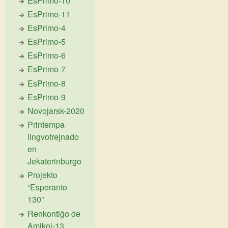
EsPrimo-10
EsPrimo-11
EsPrimo-4
EsPrimo-5
EsPrimo-6
EsPrimo-7
EsPrimo-8
EsPrimo-9
Novojarsk-2020
Printempa
lingvotrejnado
en
Jekaterinburgo
Projekto
“Esperanto
130”
Renkontiĝo de
Amikoj-13