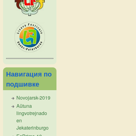
Навигация по
подшивке
Novojarsk-2019
Aŭtuna
lingvotrejnado
en
Jekaterinburgo