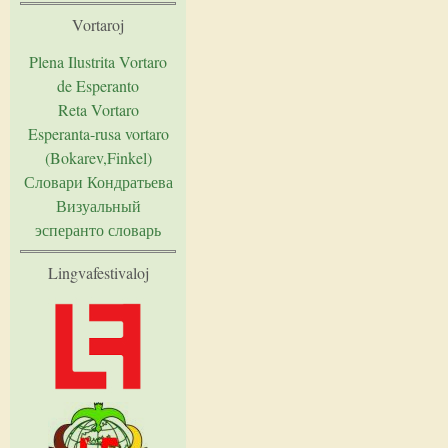
Vortaroj
Plena Ilustrita Vortaro
de Esperanto
Reta Vortaro
Esperanta-rusa vortaro
(Bokarev,Finkel)
Словари Кондратьева
Визуальный
эсперанто словарь
Lingvafestivaloj