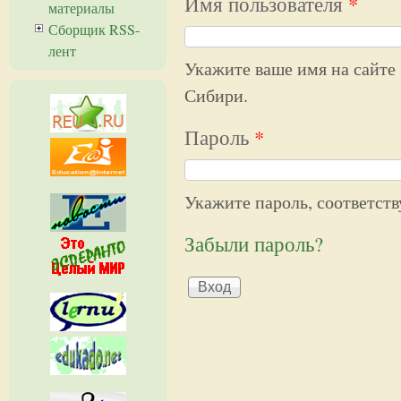
Имя пользователя
*
материалы
Сборщик RSS-
лент
Укажите ваше имя на сайте
Сибири.
Пароль
*
Укажите пароль, соответст
Забыли пароль?